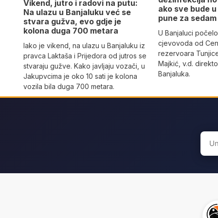
Vikend, jutro i radovi na putu:
ako sve bude u 
Na ulazu u Banjaluku već se
pune za sedam
stvara gužva, evo gdje je
kolona duga 700 metara
U Banjaluci počelo
cjevovoda od Cen
Iako je vikend, na ulazu u Banjaluku iz
rezervoara Tunjic
pravca Laktaša i Prijedora od jutros se
Majkić, v.d. direk
stvaraju gužve. Kako javljaju vozači, u
Banjaluka.
Jakupvcima je oko 10 sati je kolona
vozila bila duga 700 metara.
Sear
for: