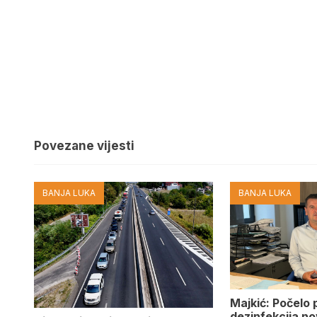
Povezane vijesti
BANJA LUKA
BANJA LUKA
Majkić: Počelo 
dezinfekcija n