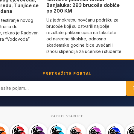
Banjaluka: 293 brucoša dobiće
redu, Tunjice se
po 200 KM
 dana
Uz jednokratnu novčanu podršku za
 testiranje novog
brucoše koji su ostvarili najbolje
truma do
rezultate prilikom upisa na fakultete,
e, rekao je Radovan
od naredne školske, odnosno
tora “Vodovoda”
akademske godine biće uvećani i
iznosi stipendija za učenike i studente
PRETRAŽITE PORTAL
ch
RADIO STANICE