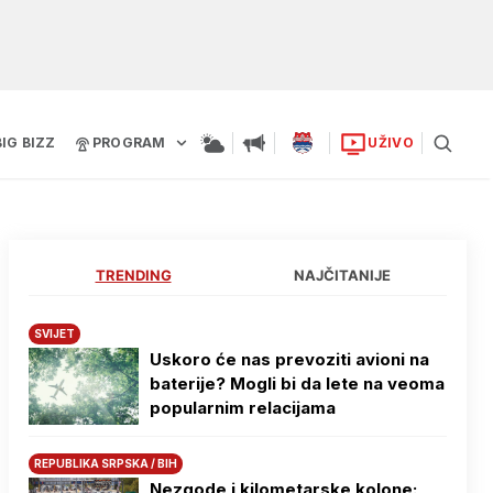
BIG BIZZ
PROGRAM
UŽIVO
TRENDING
NAJČITANIJE
SVIJET
Uskoro će nas prevoziti avioni na
baterije? Mogli bi da lete na veoma
popularnim relacijama
REPUBLIKA SRPSKA / BIH
Nezgode i kilometarske kolone: