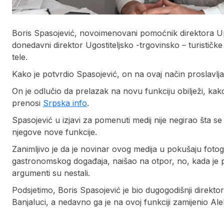
Boris Spasojević, novoimenovani pomoćnik direktora Upr
donedavni direktor Ugostiteljsko -trgovinsko – turističk
tele.
Kako je potvrdio Spasojević, on na ovaj način proslavlj
On je odlučio da prelazak na novu funkciju obilježi, kak
prenosi
Srpska info
.
Spasojević u izjavi za pomenuti medij nije negirao šta s
njegove nove funkcije.
Zanimljivo je da je novinar ovog medija u pokušaju fotog
gastronomskog događaja, naišao na otpor, no, kada je po
argumenti su nestali.
Podsjetimo, Boris Spasojević je bio dugogodišnji direktor
Banjaluci, a nedavno ga je na ovoj funkciji zamijenio Al