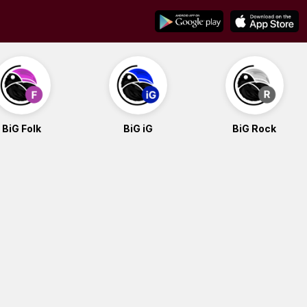
BiG Folk
BiG iG
BiG Rock