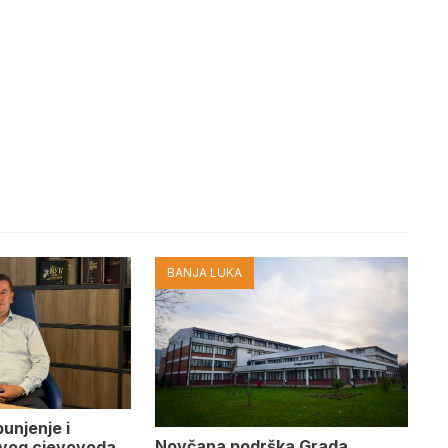
BANJA LUKA
punjenje i
Novčana podrška Grada
ovog cjevovoda,