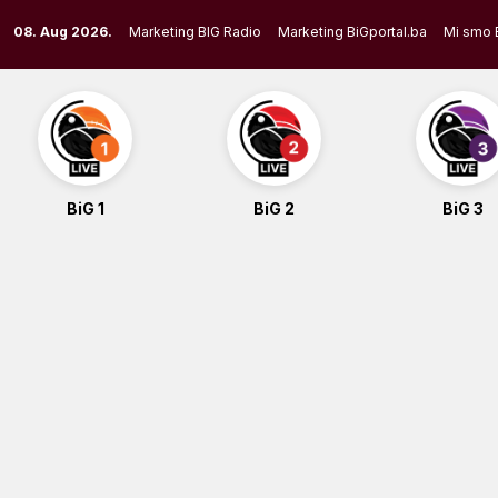
Skip
08. Aug 2026.
Marketing BIG Radio
Marketing BiGportal.ba
Mi smo 
to
content
BiG 1
BiG 2
BiG 3