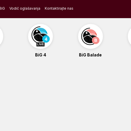
BiG
Vodič oglašavanja
Kontaktirajte nas
BiG 4
BiG Balade