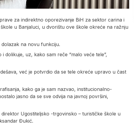
ave za indirektno oporezivanje BiH za sektor carina i
e škole u Banjaluci, u dvorištu ove škole okreće na ražnju
a dolazak na novu funkciju.
o i dolikuje, uz, kako sam reče “malo veće tele”,
e dešava, već je potvrdio da se tele okreće upravo u čast
rafisanja, kako ga je sam nazvao, institucionalno-
stalo jasno da se sve odvija na javnoj površini,
 direktor Ugostiteljsko -trgovinsko – turističke škole u
eksandar Đukić.