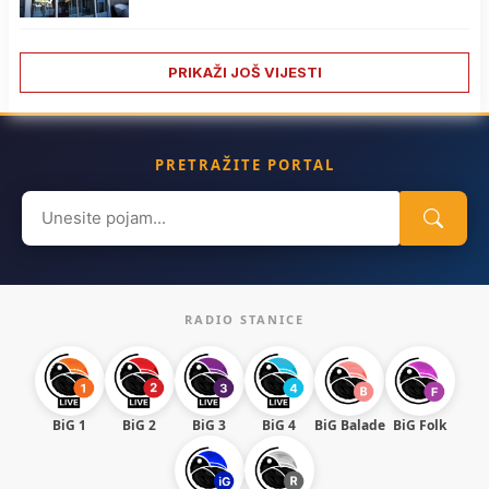
PRIKAŽI JOŠ VIJESTI
PRETRAŽITE PORTAL
Search
for:
RADIO STANICE
BiG 1
BiG 2
BiG 3
BiG 4
BiG Balade
BiG Folk