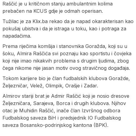
Raščić je u kritičnom stanju ambulantnim kolima
prebačen na KCUS gdje je odmah operisan.
Tužilac je za Klix.ba rekao da je napad okarakterisan kao
pokušaj ubistva i da je istraga u toku, kao i potraga za
napadačima.
Prema riječima komšija i stanovnika Goražda, koji su u
šoku, Almira Raščića svi poznaju kao sportistu i čovjeka
koji nije imao nikakvih problema s drugim ljudima, zbog
čega nikome nije jasan motiv ovog stravičnog događaja.
Tokom karijere bio je član fudbalskih klubova Goražde,
Željezničar, Velež, Olimpik, Orašje i Zadar.
Almirov stariji brat je Admir Raščić koji je nosio dresove
Željezničara, Sarajeva, Borca i drugih klubova. Njihov
otac je Muhidin Raščić, inače član Izvršnog odbora
Fudbalskog saveza BiH i predsjednik IO Fudbalskog
saveza Bosansko-podrinjskog kantona (BPK).