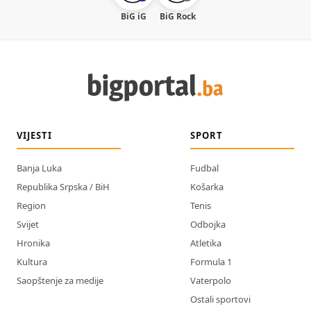
BiG iG
BiG Rock
VIJESTI
SPORT
Banja Luka
Fudbal
Republika Srpska / BiH
Košarka
Region
Tenis
Svijet
Odbojka
Hronika
Atletika
Kultura
Formula 1
Saopštenje za medije
Vaterpolo
Ostali sportovi