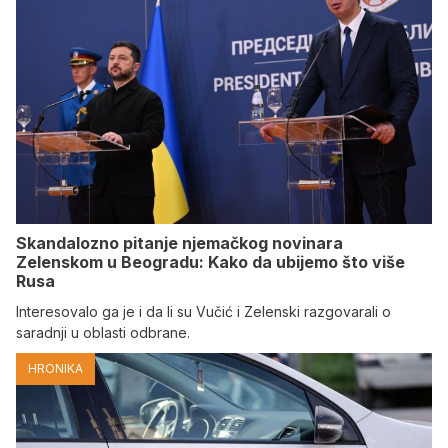
Skandalozno pitanje njemačkog novinara
Zelenskom u Beogradu: Kako da ubijemo što više
Rusa
Interesovalo ga je i da li su Vučić i Zelenski razgovarali o
saradnji u oblasti odbrane.
HRONIKA