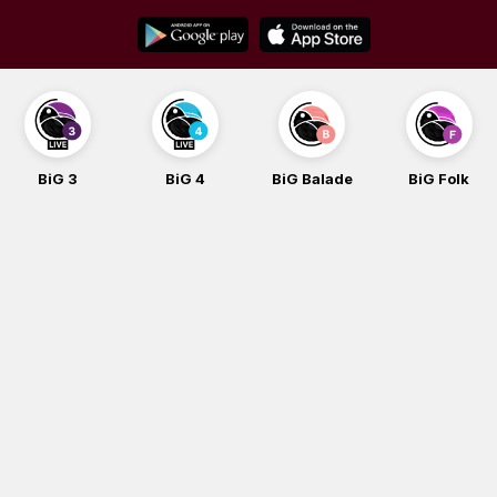
Skip
to
content
BiG 3
BiG 4
BiG Balade
BiG Folk