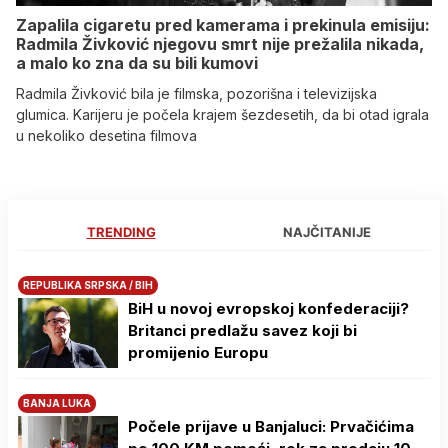
Zapalila cigaretu pred kamerama i prekinula emisiju:
Radmila Živković njegovu smrt nije prežalila nikada,
a malo ko zna da su bili kumovi
Radmila Živković bila je filmska, pozorišna i televizijska
glumica. Karijeru je počela krajem šezdesetih, da bi otad igrala
u nekoliko desetina filmova
TRENDING
NAJČITANIJE
REPUBLIKA SRPSKA / BIH
BiH u novoj evropskoj konfederaciji?
Britanci predlažu savez koji bi
promijenio Europu
BANJA LUKA
Počele prijave u Banjaluci: Prvačićima