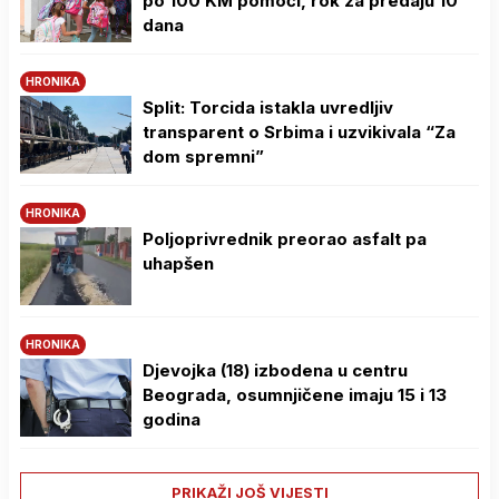
po 100 KM pomoći, rok za predaju 10
dana
HRONIKA
Split: Torcida istakla uvredljiv
transparent o Srbima i uzvikivala “Za
dom spremni”
HRONIKA
Poljoprivrednik preorao asfalt pa
uhapšen
HRONIKA
Djevojka (18) izbodena u centru
Beograda, osumnjičene imaju 15 i 13
godina
PRIKAŽI JOŠ VIJESTI