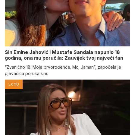
Sin Emine Jahović i Mustafe Sandala napunio 18
godina, ona mu poručila: Zauvijek tvoj najveći fan
“Zvanično 18. Moje prvorođenče. Moj Jaman”, započela je
pjevačica poruka sinu
EX YU