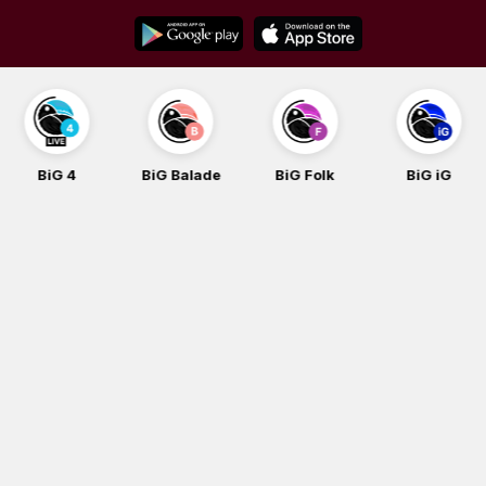
Skip
to
content
BiG Balade
BiG Folk
BiG iG
BiG Rock