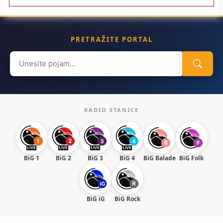
PRETRAŽITE PORTAL
Search
for:
RADIO STANICE
BiG 1
BiG 2
BiG 3
BiG 4
BiG Balade
BiG Folk
BiG iG
BiG Rock