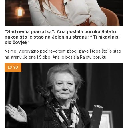
“Sad nema povratka”: Ana poslala poruku Raletu
nakon što je stao na Jeleninu stranu: “Ti nikad nisi
bio čovjek”
Naime, vjerovatno pod revoltom zbog izjave i toga što je stao
na stranu Jelene i Slobe, Ana je poslala Raletu poruku
EX YU