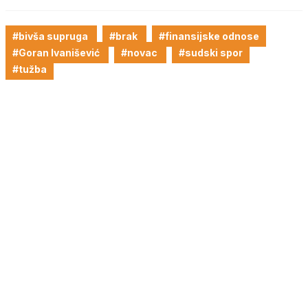
#bivša supruga
#brak
#finansijske odnose
#Goran Ivanišević
#novac
#sudski spor
#tužba