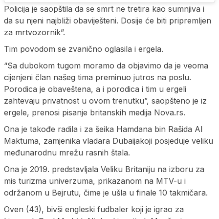
Policija je saopštila da se smrt ne tretira kao sumnjiva i
da su njeni najbliži obaviješteni. Dosije će biti pripremljen
za mrtvozornik”.
Tim povodom se zvanično oglasila i ergela.
“Sa dubokom tugom moramo da objavimo da je veoma
cijenjeni član našeg tima preminuo jutros na poslu.
Porodica je obaveštena, a i porodica i tim u ergeli
zahtevaju privatnost u ovom trenutku”, saopšteno je iz
ergele, prenosi pisanje britanskih medija Nova.rs.
Ona je takođe radila i za šeika Hamdana bin Rašida Al
Maktuma, zamjenika vladara Dubaijakoji posjeduje veliku
međunarodnu mrežu rasnih štala.
Ona je 2019. predstavljala Veliku Britaniju na izboru za
mis turizma univerzuma, prikazanom na MTV-u i
održanom u Bejrutu, čime je ušla u finale 10 takmičara.
Oven (43), bivši engleski fudbaler koji je igrao za