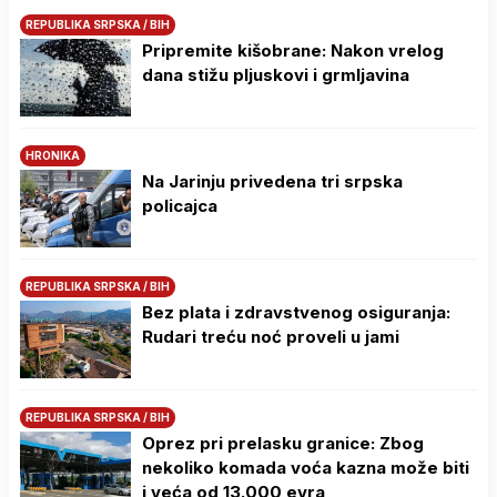
REPUBLIKA SRPSKA / BIH
Pripremite kišobrane: Nakon vrelog
dana stižu pljuskovi i grmljavina
HRONIKA
Na Јarinju privedena tri srpska
policajca
REPUBLIKA SRPSKA / BIH
Bez plata i zdravstvenog osiguranja:
Rudari treću noć proveli u jami
REPUBLIKA SRPSKA / BIH
Oprez pri prelasku granice: Zbog
nekoliko komada voća kazna može biti
i veća od 13.000 evra