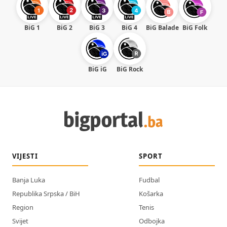
BiG 1
BiG 2
BiG 3
BiG 4
BiG Balade
BiG Folk
BiG iG
BiG Rock
VIJESTI
SPORT
Banja Luka
Fudbal
Republika Srpska / BiH
Košarka
Region
Tenis
Svijet
Odbojka