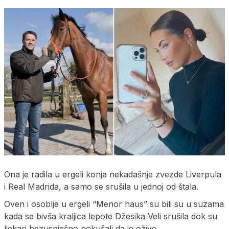
Ona je radila u ergeli konja nekadašnje zvezde Liverpula
i Real Madrida, a samo se srušila u jednoj od štala.
Oven i osoblje u ergeli “Menor haus” su bili su u suzama
kada se bivša kraljica lepote Džesika Veli srušila dok su
ljekari bezuspješno pokušali da je ožive.