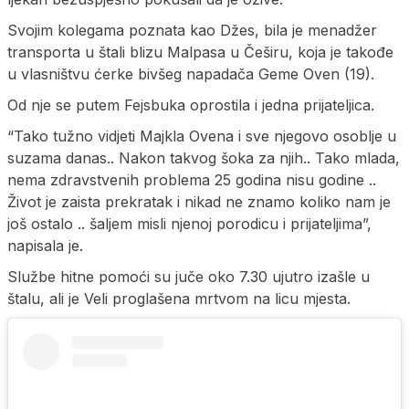
Svojim kolegama poznata kao Džes, bila je menadžer
transporta u štali blizu Malpasa u Češiru, koja je takođe
u vlasništvu ćerke bivšeg napadača Geme Oven (19).
Od nje se putem Fejsbuka oprostila i jedna prijateljica.
“Tako tužno vidjeti Majkla Ovena i sve njegovo osoblje u
suzama danas.. Nakon takvog šoka za njih.. Tako mlada,
nema zdravstvenih problema 25 godina nisu godine ..
Život je zaista prekratak i nikad ne znamo koliko nam je
još ostalo .. šaljem misli njenoj porodicu i prijateljima”,
napisala je.
Službe hitne pomoći su juče oko 7.30 ujutro izašle u
štalu, ali je Veli proglašena mrtvom na licu mjesta.