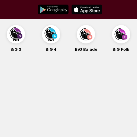
Skip
to
content
BiG 3
BiG 4
BiG Balade
BiG Folk