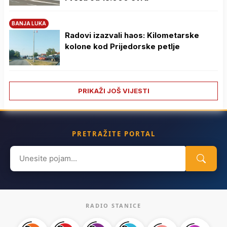
BANJA LUKA
Radovi izazvali haos: Kilometarske
kolone kod Prijedorske petlje
PRIKAŽI JOŠ VIJESTI
PRETRAŽITE PORTAL
Search
for:
RADIO STANICE