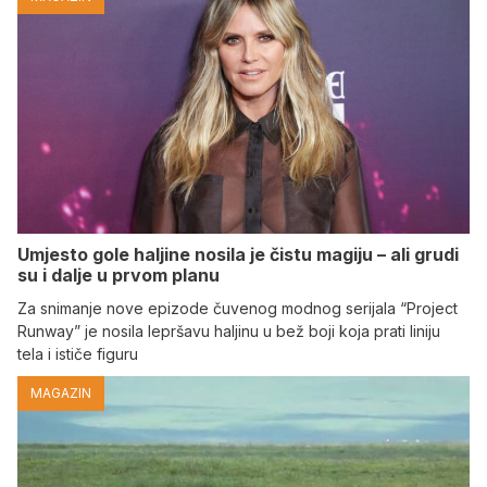
Umjesto gole haljine nosila je čistu magiju – ali grudi
su i dalje u prvom planu
Za snimanje nove epizode čuvenog modnog serijala “Project
Runway” je nosila lepršavu haljinu u bež boji koja prati liniju
tela i ističe figuru
MAGAZIN