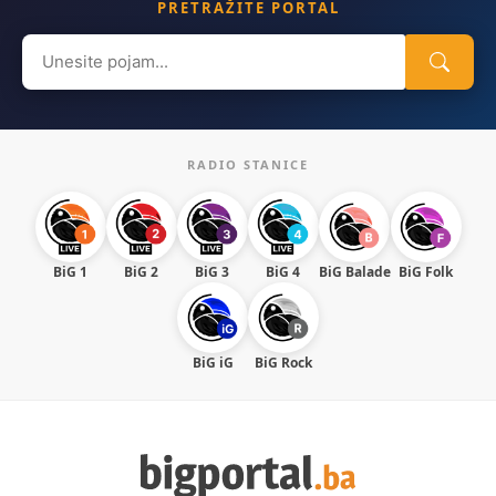
PRETRAŽITE PORTAL
Search
for:
RADIO STANICE
BiG 1
BiG 2
BiG 3
BiG 4
BiG Balade
BiG Folk
BiG iG
BiG Rock