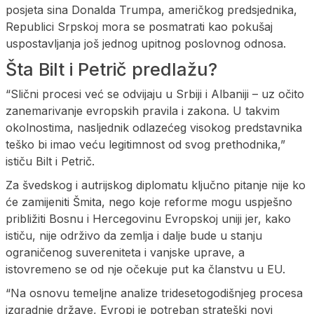
posjeta sina Donalda Trumpa, američkog predsjednika,
Republici Srpskoj mora se posmatrati kao pokušaj
uspostavljanja još jednog upitnog poslovnog odnosa.
Šta Bilt i Petrič predlažu?
“Slični procesi već se odvijaju u Srbiji i Albaniji – uz očito
zanemarivanje evropskih pravila i zakona. U takvim
okolnostima, nasljednik odlazećeg visokog predstavnika
teško bi imao veću legitimnost od svog prethodnika,”
ističu Bilt i Petrič.
Za švedskog i autrijskog diplomatu ključno pitanje nije ko
će zamijeniti Šmita, nego koje reforme mogu uspješno
približiti Bosnu i Hercegovinu Evropskoj uniji jer, kako
ističu, nije održivo da zemlja i dalje bude u stanju
ograničenog suvereniteta i vanjske uprave, a
istovremeno se od nje očekuje put ka članstvu u EU.
“Na osnovu temeljne analize tridesetogodišnjeg procesa
izgradnje države, Evropi je potreban strateški novi