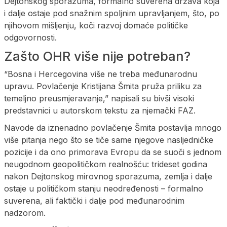
Dejtonskog sporazuma, formalno suverena država koja
i dalje ostaje pod snažnim spoljnim upravljanjem, što, po
njihovom mišljenju, koči razvoj domaće političke
odgovornosti.
Zašto OHR više nije potreban?
“Bosna i Hercegovina više ne treba međunarodnu
upravu. Povlačenje Kristijana Šmita pruža priliku za
temeljno preusmjeravanje,” napisali su bivši visoki
predstavnici u autorskom tekstu za njemački FAZ.
Navode da iznenadno povlačenje Šmita postavlja mnogo
više pitanja nego što se tiče same njegove nasljedničke
pozicije i da ono primorava Evropu da se suoči s jednom
neugodnom geopolitičkom realnošću: trideset godina
nakon Dejtonskog mirovnog sporazuma, zemlja i dalje
ostaje u političkom stanju neodređenosti – formalno
suverena, ali faktički i dalje pod međunarodnim
nadzorom.