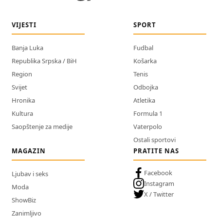
VIJESTI
SPORT
Banja Luka
Fudbal
Republika Srpska / BiH
Košarka
Region
Tenis
Svijet
Odbojka
Hronika
Atletika
Kultura
Formula 1
Saopštenje za medije
Vaterpolo
Ostali sportovi
MAGAZIN
PRATITE NAS
Facebook
Ljubav i seks
Instagram
Moda
X / Twitter
ShowBiz
Zanimljivo