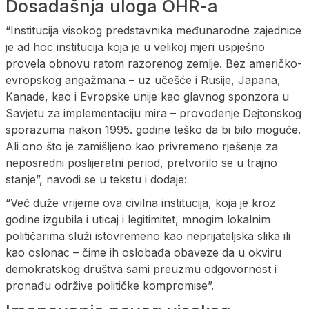
Dosadašnja uloga OHR-a
“Institucija visokog predstavnika međunarodne zajednice
je ad hoc institucija koja je u velikoj mjeri uspješno
provela obnovu ratom razorenog zemlje. Bez američko-
evropskog angažmana – uz učešće i Rusije, Japana,
Kanade, kao i Evropske unije kao glavnog sponzora u
Savjetu za implementaciju mira – provođenje Dejtonskog
sporazuma nakon 1995. godine teško da bi bilo moguće.
Ali ono što je zamišljeno kao privremeno rješenje za
neposredni poslijeratni period, pretvorilo se u trajno
stanje”, navodi se u tekstu i dodaje:
“Već duže vrijeme ova civilna institucija, koja je kroz
godine izgubila i uticaj i legitimitet, mnogim lokalnim
političarima služi istovremeno kao neprijateljska slika ili
kao oslonac – čime ih oslobađa obaveze da u okviru
demokratskog društva sami preuzmu odgovornost i
pronađu održive političke kompromise”.