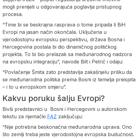
mogli prenijeti u odgovarajuća poglavlja pristupnog
procesa.
“Time bi se beskrajna rasprava o tome pripada li BiH
Evropi na jasan način okončala. Uključena u
vjerodostojnu evropsku perspektivu, država Bosna i
Hercegovina postala bi dio dinamičnog političkog
projekta. To bi bio prelazak sa međunarodnog nadzora
na evropsku integraciju”, navode Bilt i Petrič i odaju:
“Povlačenje Šmita zato predstavlja zakašnjelu priliku da
se međunarodna politika prema Bosni iz temelja preispita
– i to u evropskom smjeru”.
Kakvu poruku šalju Evropi?
Bivši predstavnici u Bosni i Hercegovini u autorskom
tekstu za njemački
FAZ
zaključuju:
“Nije potrebna beskonačna međunarodna uprava. Ono
što zemlji treba jeste vjerodostojna evropska budućnost.