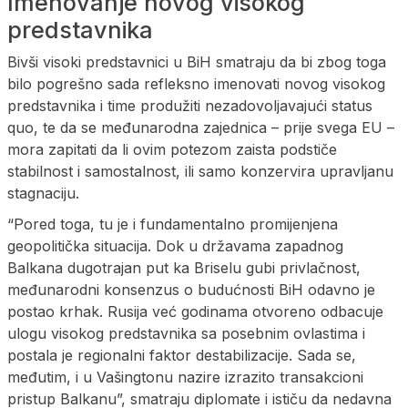
Imenovanje novog visokog
predstavnika
Bivši visoki predstavnici u BiH smatraju da bi zbog toga
bilo pogrešno sada refleksno imenovati novog visokog
predstavnika i time produžiti nezadovoljavajući status
quo, te da se međunarodna zajednica – prije svega EU –
mora zapitati da li ovim potezom zaista podstiče
stabilnost i samostalnost, ili samo konzervira upravljanu
stagnaciju.
“Pored toga, tu je i fundamentalno promijenjena
geopolitička situacija. Dok u državama zapadnog
Balkana dugotrajan put ka Briselu gubi privlačnost,
međunarodni konsenzus o budućnosti BiH odavno je
postao krhak. Rusija već godinama otvoreno odbacuje
ulogu visokog predstavnika sa posebnim ovlastima i
postala je regionalni faktor destabilizacije. Sada se,
međutim, i u Vašingtonu nazire izrazito transakcioni
pristup Balkanu”, smatraju diplomate i ističu da nedavna