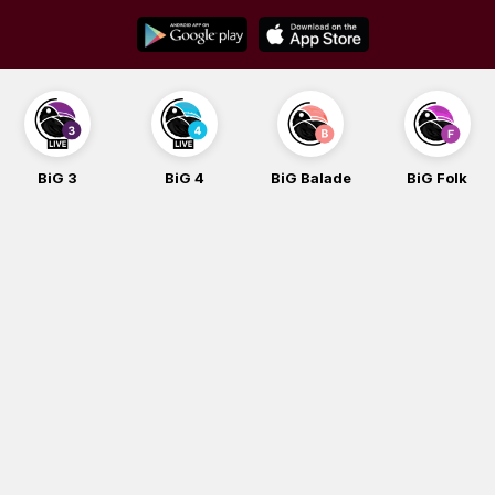
Skip
to
content
BiG 4
BiG Balade
BiG Folk
BiG iG