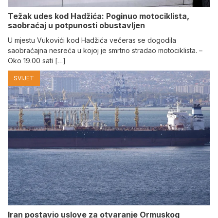
Težak udes kod Hadžića: Poginuo motociklista,
saobraćaj u potpunosti obustavljen
U mjestu Vukovići kod Hadžića večeras se dogodila
saobraćajna nesreća u kojoj je smrtno stradao motociklista. –
Oko 19.00 sati […]
SVIJET
Iran postavio uslove za otvaranje Ormuskog