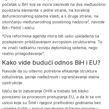
početak u BiH koji se mora zasnivati na dva međusobno
povezana elementa: s jedne strane, na korekciji
disfunkcionalnog sistema vlasti, a s druge strane, na
okončanju međunarodnog posebnog nadzora”, navode
Bilt i Petrič i ističu:
“Ova reformska agenda mora biti usko usklađena sa
postepenim približavanjem evropskim strukturama. To
ne znači radikalnu reviziju dejtonskog sistema, nego
realno prilagođavanje”.
Kako vide budući odnos BiH i EU?
Navode da su odavno potrebne efikasnije strukture
odlučivanja, jasnije nadležnosti i ograničavanje stalne
opstrukcije.
Ističu da bi zatvaranje OHR-a trebalo biti blisko
povezano sa procesom pristupanja EU, a da bi se oni
uslovi koje su Šmit i njegovi prethodnici godinama bez
uspjeha tražili – poput regulisanja državne imovine –