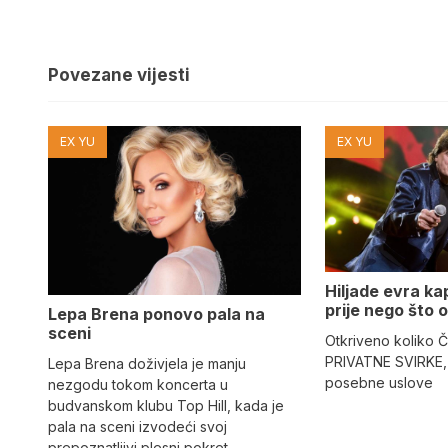
Povezane vijesti
EX YU
EX YU
Hiljade evra kap
prije nego što o
Lepa Brena ponovo pala na
sceni
Otkriveno koliko Č
PRIVATNE SVIRKE, 
Lepa Brena doživjela je manju
posebne uslove
nezgodu tokom koncerta u
budvanskom klubu Top Hill, kada je
pala na sceni izvodeći svoj
prepoznatljivi plesni pokret