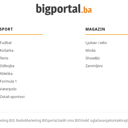
SPORT
MAGAZIN
Fudbal
Ljubav i seks
Košarka
Moda
Tenis
ShowBiz
Odbojka
Zanimljivo
Atletika
Formula 1
Vaterpolo
Ostali sportovi
eting BIG Radio
Marketing BIGportal.ba
Mi smo BIG
Vodič oglašavanja
Kontaktiraj