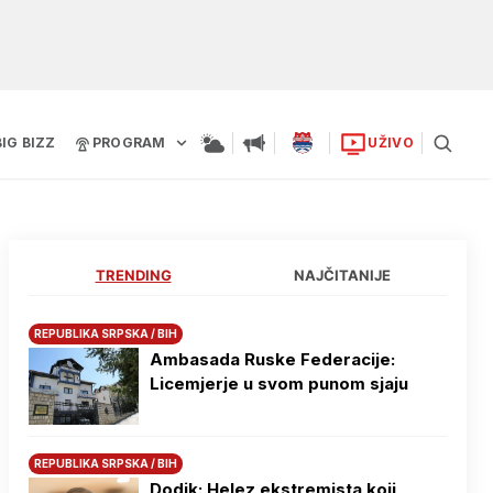
BIG BIZZ
PROGRAM
UŽIVO
TRENDING
NAJČITANIJE
REPUBLIKA SRPSKA / BIH
Ambasada Ruske Federacije:
Licemjerje u svom punom sjaju
REPUBLIKA SRPSKA / BIH
Dodik: Helez ekstremista koji