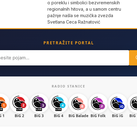
o poreklu i simbolici bezvremenskih
regionalnih hitova, a u samom centru
pažnje našla se muzička zvezda
Svetlana Ceca Ražnatović
PRETRAŽITE PORTAL
ch
RADIO STANICE
G 1
BiG 2
BiG 3
BiG 4
BiG Balade
BiG Folk
BiG iG
BiG