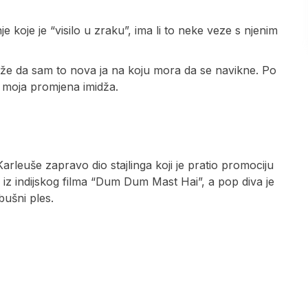
e koje je “visilo u zraku”, ima li to neke veze s njenim
aže da sam to nova ja na koju mora da se navikne. Po
 moja promjena imidža.
rleuše zapravo dio stajlinga koji je pratio promociju
ra iz indijskog filma “Dum Dum Mast Hai”, a pop diva je
bušni ples.