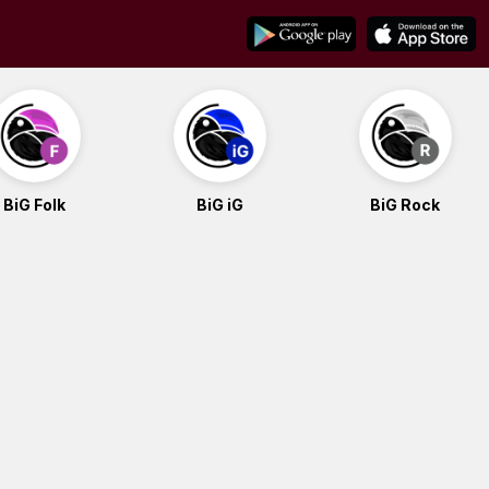
BiG Folk
BiG iG
BiG Rock