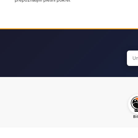
Sear
for:
Bi