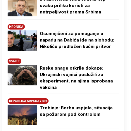
svaku priliku koristi za
netrpeljivost prema Srbima
HRONIKA
Osumnjičeni za pomaganje u
napadu na Dabića ide na slobodu:
Nikoliću predložen kućni pritvor
SVIJET
Ruske snage otkrile dokaze:
Ukrajinski vojnici poslužili za
eksperiment, na njima isprobana
vakcina
REPUBLIKA SRPSKA / BIH
Trebinje: Borba uspjela, situacija
sa požarom pod kontrolom