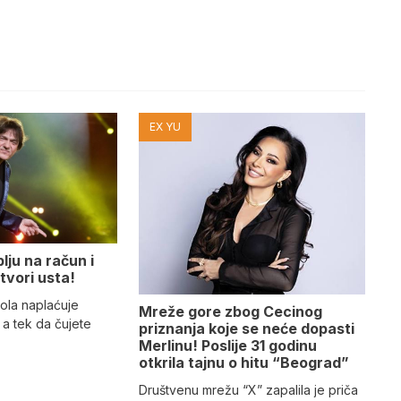
EX YU
lju na račun i
tvori usta!
ola naplaćuje
Mreže gore zbog Cecinog
a tek da čujete
priznanja koje se neće dopasti
Merlinu! Poslije 31 godinu
otkrila tajnu o hitu “Beograd”
Društvenu mrežu “X” zapalila je priča