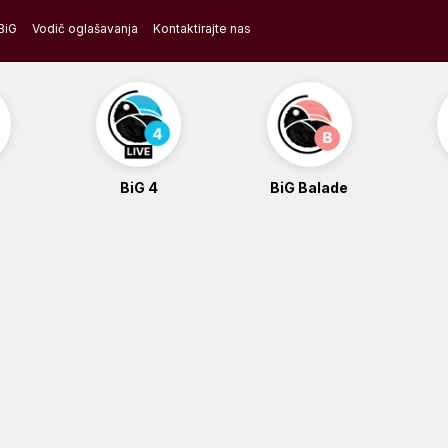
BiG
Vodič oglašavanja
Kontaktirajte nas
BiG 4
BiG Balade