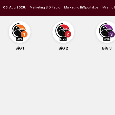
Skip
06. Aug 2026.
Marketing BIG Radio
Marketing BiGportal.ba
Mi smo 
to
content
BiG 1
BiG 2
BiG 3