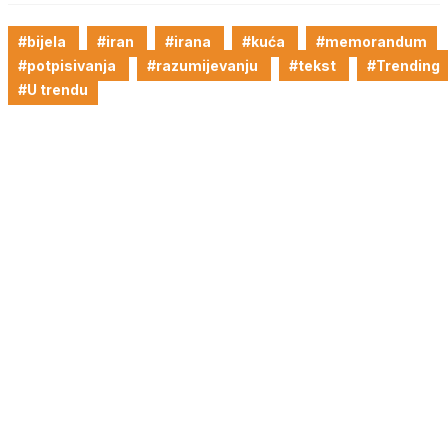
#bijela
#iran
#irana
#kuća
#memorandum
#potpisivanja
#razumijevanju
#tekst
#Trending
#U trendu