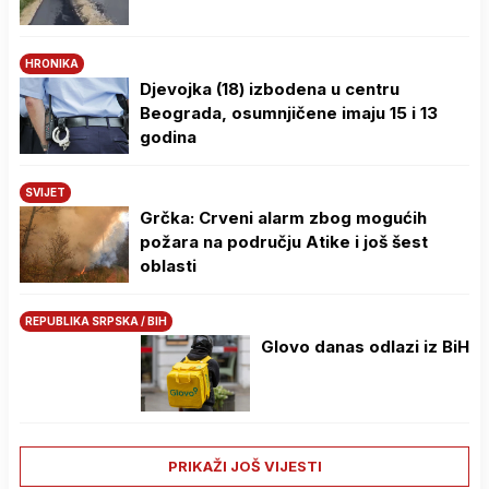
HRONIKA
Djevojka (18) izbodena u centru
Beograda, osumnjičene imaju 15 i 13
godina
SVIJET
Grčka: Crveni alarm zbog mogućih
požara na području Atike i još šest
oblasti
REPUBLIKA SRPSKA / BIH
Glovo danas odlazi iz BiH
PRIKAŽI JOŠ VIJESTI