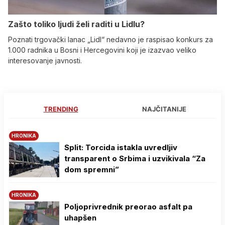
Zašto toliko ljudi želi raditi u Lidlu?
Poznati trgovački lanac „Lidl“ nedavno je raspisao konkurs za
1.000 radnika u Bosni i Hercegovini koji je izazvao veliko
interesovanje javnosti.
TRENDING
NAJČITANIJE
HRONIKA
Split: Torcida istakla uvredljiv
transparent o Srbima i uzvikivala “Za
dom spremni”
HRONIKA
Poljoprivrednik preorao asfalt pa
uhapšen