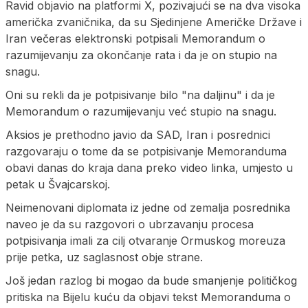
Ravid objavio na platformi X, pozivajući se na dva visoka
američka zvaničnika, da su Sjedinjene Američke Države i
Iran večeras elektronski potpisali Memorandum o
razumijevanju za okončanje rata i da je on stupio na
snagu.
Oni su rekli da je potpisivanje bilo "na daljinu" i da je
Memorandum o razumijevanju već stupio na snagu.
Aksios je prethodno javio da SAD, Iran i posrednici
razgovaraju o tome da se potpisivanje Memoranduma
obavi danas do kraja dana preko video linka, umjesto u
petak u Švajcarskoj.
Neimenovani diplomata iz jedne od zemalja posrednika
naveo je da su razgovori o ubrzavanju procesa
potpisivanja imali za cilj otvaranje Ormuskog moreuza
prije petka, uz saglasnost obje strane.
Još jedan razlog bi mogao da bude smanjenje političkog
pritiska na Bijelu kuću da objavi tekst Memoranduma o