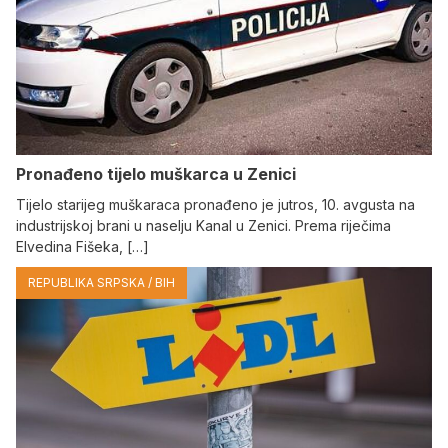
Pronađeno tijelo muškarca u Zenici
Tijelo starijeg muškaraca pronađeno je jutros, 10. avgusta na
industrijskoj brani u naselju Kanal u Zenici. Prema riječima
Elvedina Fišeka, […]
REPUBLIKA SRPSKA / BIH