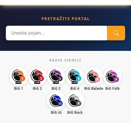
PRETRAŽITE PORTAL
Search
for:
RADIO STANICE
BiG 1
BiG 2
BiG 3
BiG 4
BiG Balade
BiG Folk
BiG iG
BiG Rock