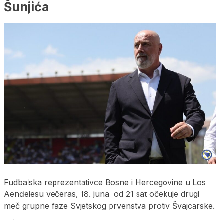
Šunjića
Fudbalska reprezentativce Bosne i Hercegovine u Los
Aenđelesu večeras, 18. juna, od 21 sat očekuje drugi
meč grupne faze Svjetskog prvenstva protiv Švajcarske.