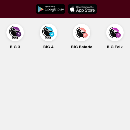
Skip
to
content
BiG 3
BiG 4
BiG Balade
BiG Folk