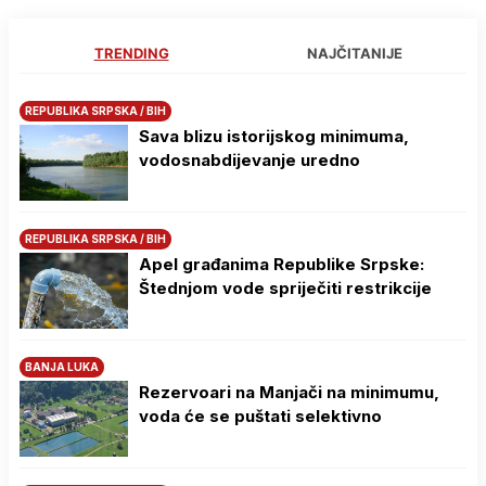
TRENDING
NAJČITANIJE
REPUBLIKA SRPSKA / BIH
Sava blizu istorijskog minimuma,
vodosnabdijevanje uredno
REPUBLIKA SRPSKA / BIH
Apel građanima Republike Srpske:
Štednjom vode spriječiti restrikcije
BANJA LUKA
Rezervoari na Manjači na minimumu,
voda će se puštati selektivno