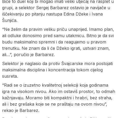
Biće to duel koji bi mogao imati veliki utjecaj na rasplet u
grupi, a selektor Sergej Barbarez ostavio je navijače u
iščekivanju po pitanju nastupa Edina Džeke i Ivana
Šunjića.
“Ne želim da pravim veliku priču unaprijed. Imamo plan,
ali odluke donosimo pred samu utakmicu. Bitno je da svi
budu maksimalno spremni i da reagujemo u pravom
trenutku. Ne znam da li će Džeko igrati, ustvari znam,
ali…”, poručio je Barbarez.
Selektor je naglasio da protiv Švajcarske mora postojati
maksimalna disciplina i koncentracija tokom cijelog
susreta.
“Radi se o izuzetno kvalitetnoj selekciji koja godinama
igra na visokom nivou. Ako im ostaviš prostor, to odmah
kažnjavaju. Moramo biti kompaktni i hrabri, bez straha,
ali i bez grešaka koje se ne praštaju na ovom nivou”,
rekao je Barbarez.