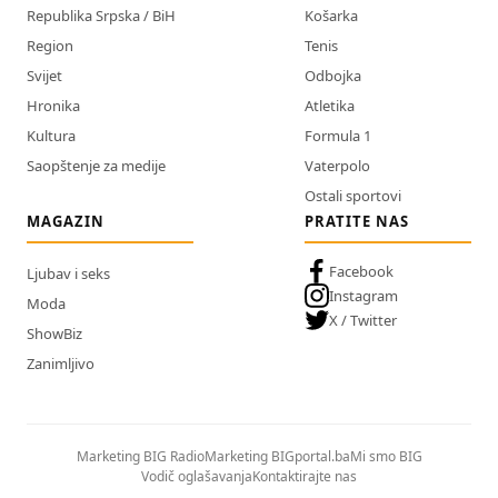
Republika Srpska / BiH
Košarka
Region
Tenis
Svijet
Odbojka
Hronika
Atletika
Kultura
Formula 1
Saopštenje za medije
Vaterpolo
Ostali sportovi
MAGAZIN
PRATITE NAS
Facebook
Ljubav i seks
Instagram
Moda
X / Twitter
ShowBiz
Zanimljivo
Marketing BIG Radio
Marketing BIGportal.ba
Mi smo BIG
Vodič oglašavanja
Kontaktirajte nas