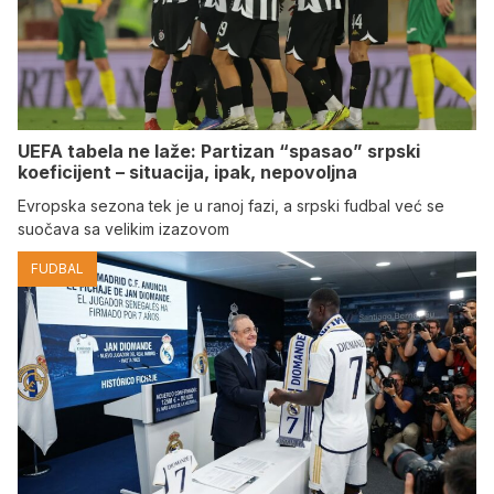
UEFA tabela ne laže: Partizan “spasao” srpski
koeficijent – situacija, ipak, nepovoljna
Evropska sezona tek je u ranoj fazi, a srpski fudbal već se
suočava sa velikim izazovom
FUDBAL