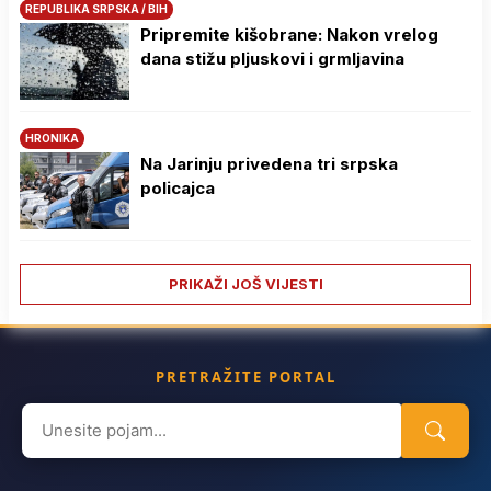
REPUBLIKA SRPSKA / BIH
Pripremite kišobrane: Nakon vrelog
dana stižu pljuskovi i grmljavina
HRONIKA
Na Јarinju privedena tri srpska
policajca
PRIKAŽI JOŠ VIJESTI
PRETRAŽITE PORTAL
Search
for: