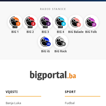
RADIO STANICE
BiG 1
BiG 2
BiG 3
BiG 4
BiG Balade
BiG Folk
BiG iG
BiG Rock
VIJESTI
SPORT
Banja Luka
Fudbal