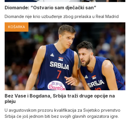
Diomande: “Ostvario sam dječački san”
Diomande nije krio uzbuđenje zbog prelaska u Real Madrid
KOŠARKA
Bez Vase i Bogdana, Srbija traži druge opcije na
pleju
U avgustovskom prozoru kvalifikacija za Svjetsko prvenstvo
Srbija će još jednom biti bez svojih glavnih orgaizatora igre.