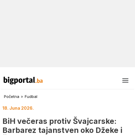
Početna
»
Fudbal
18. Juna 2026.
BiH večeras protiv Švajcarske:
Barbarez tajanstven oko Džeke i