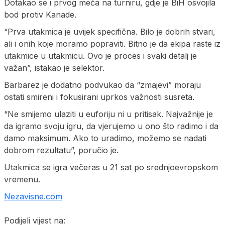
Dotakao se i prvog meča na turniru, gdje je BiH osvojila
bod protiv Kanade.
“Prva utakmica je uvijek specifična. Bilo je dobrih stvari,
ali i onih koje moramo popraviti. Bitno je da ekipa raste iz
utakmice u utakmicu. Ovo je proces i svaki detalj je
važan”, istakao je selektor.
Barbarez je dodatno podvukao da “zmajevi” moraju
ostati smireni i fokusirani uprkos važnosti susreta.
“Ne smijemo ulaziti u euforiju ni u pritisak. Najvažnije je
da igramo svoju igru, da vjerujemo u ono što radimo i da
damo maksimum. Ako to uradimo, možemo se nadati
dobrom rezultatu”, poručio je.
Utakmica se igra večeras u 21 sat po srednjoevropskom
vremenu.
Nezavisne.com
Podijeli vijest na: