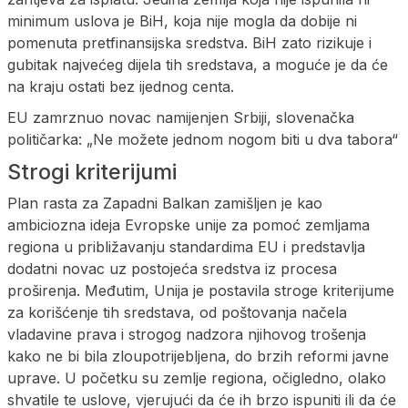
minimum uslova je BiH, koja nije mogla da dobije ni
pomenuta pretfinansijska sredstva. BiH zato rizikuje i
gubitak najvećeg dijela tih sredstava, a moguće je da će
na kraju ostati bez ijednog centa.
EU zamrznuo novac namijenjen Srbiji, slovenačka
političarka: „Ne možete jednom nogom biti u dva tabora“
Strogi kriterijumi
Plan rasta za Zapadni Balkan zamišljen je kao
ambiciozna ideja Evropske unije za pomoć zemljama
regiona u približavanju standardima EU i predstavlja
dodatni novac uz postojeća sredstva iz procesa
proširenja. Međutim, Unija je postavila stroge kriterijume
za korišćenje tih sredstava, od poštovanja načela
vladavine prava i strogog nadzora njihovog trošenja
kako ne bi bila zloupotrijebljena, do brzih reformi javne
uprave. U početku su zemlje regiona, očigledno, olako
shvatile te uslove, vjerujući da će ih brzo ispuniti ili da će