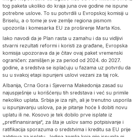
tog paketa ukoliko do kraja juna ove godine ne ispune
potrebne uslove. To su potvrdili u Evropskoj komisiji u
Briselu, a o tome je sve zemlje regiona pismom
upozorila i komesarka EU za proširenje Marta Kos.
Iako navodi da je Plan rasta u zamahu i da su vidljivi
stvarni rezultati reformi i koristi za građane, Evropska
komisija upozorava da je čitav ovaj paket vremenski
ograničen: zamišljen je za period od 2024. do 2027.
godine, a sredstva se isplaćuju u fazama uz potvrdu da
su u svakoj etapi ispunjeni uslovi vezani za taj rok.
Albanija, Crna Gora i Sjeverna Makedonija zasad su
najuspješnije u korišćenju tih sredstava i već su primile
nekoliko uplata. Srbija je iza njih, ali je trenutno usporila
u ispunjavanju uslova, pa je pitanje hoće li dobiti novu
uplatu ili ne. Kosovo je tek dobilo prve isplate iz
„pretfinansiranja“, za šta je uslov samo potpisivanje i
ratifikacija sporazuma o sredstvima i kreditu sa EU prije
zahtjeva za isplatu. Jedina zemlja koja nije ispunila ni