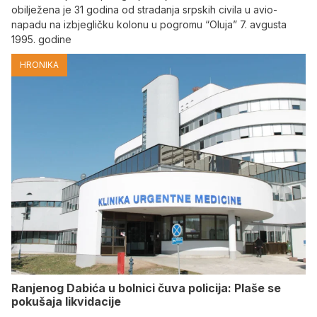
obilježena je 31 godina od stradanja srpskih civila u avio-
napadu na izbjegličku kolonu u pogromu “Oluja” 7. avgusta
1995. godine
HRONIKA
Ranjenog Dabića u bolnici čuva policija: Plaše se
pokušaja likvidacije