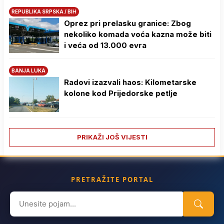
REPUBLIKA SRPSKA / BIH
Oprez pri prelasku granice: Zbog
nekoliko komada voća kazna može biti
i veća od 13.000 evra
BANJA LUKA
Radovi izazvali haos: Kilometarske
kolone kod Prijedorske petlje
PRIKAŽI JOŠ VIJESTI
PRETRAŽITE PORTAL
Search
for: