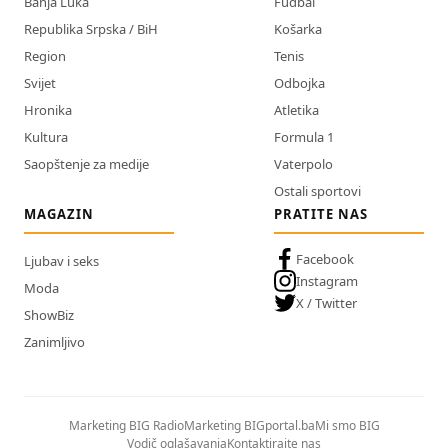
Banja Luka
Fudbal
Republika Srpska / BiH
Košarka
Region
Tenis
Svijet
Odbojka
Hronika
Atletika
Kultura
Formula 1
Saopštenje za medije
Vaterpolo
Ostali sportovi
MAGAZIN
PRATITE NAS
Facebook
Ljubav i seks
Instagram
Moda
X / Twitter
ShowBiz
Zanimljivo
Marketing BIG Radio
Marketing BIGportal.ba
Mi smo BIG
Vodič oglašavanja
Kontaktirajte nas