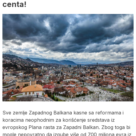
centa!
Sve zemlje Zapadnog Balkana kasne sa reformama i
koracima neophodnim za korišćenje sredstava iz
evropskog Plana rasta za Zapadni Balkan. Zbog toga bi
mogle nepovratno da izgube više od 700 miliona evra iz