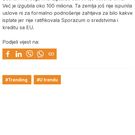
Već je izgubila oko 100 miliona. Ta zemlja još nije ispunila
uslove ni za formalno podnošenje zahtjeva za bilo kakve
isplate jer nije ratifikovala Sporazum o sredstvima i
kreditu sa EU.
Podijeli vijest na:
#Trending
#U trendu