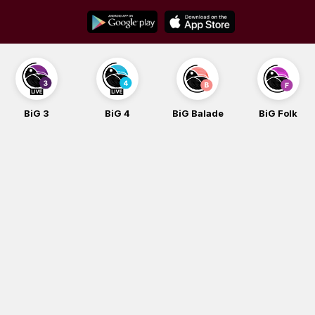
Skip
to
content
BiG 4
BiG Balade
BiG Folk
BiG iG