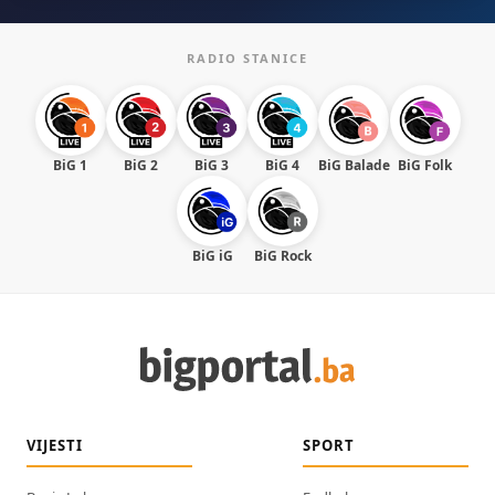
RADIO STANICE
BiG 1
BiG 2
BiG 3
BiG 4
BiG Balade
BiG Folk
BiG iG
BiG Rock
VIJESTI
SPORT