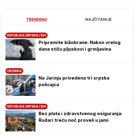
TRENDING
NAJČITANIJE
REPUBLIKA SRPSKA / BIH
Pripremite kišobrane: Nakon vrelog
dana stižu pljuskovi i grmljavina
HRONIKA
Na Јarinju privedena tri srpska
policajca
REPUBLIKA SRPSKA / BIH
Bez plata i zdravstvenog osiguranja:
Rudari treću noć proveli u jami