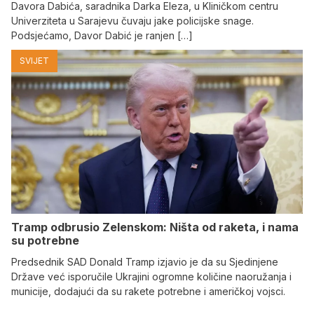
Davora Dabića, saradnika Darka Eleza, u Kliničkom centru
Univerziteta u Sarajevu čuvaju jake policijske snage.
Podsjećamo, Davor Dabić je ranjen […]
SVIJET
Tramp odbrusio Zelenskom: Ništa od raketa, i nama
su potrebne
Predsednik SAD Donald Tramp izjavio je da su Sjedinjene
Države već isporučile Ukrajini ogromne količine naoružanja i
municije, dodajući da su rakete potrebne i američkoj vojsci.