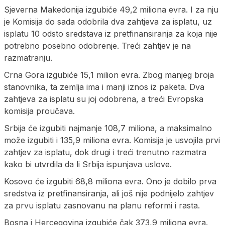
Sjeverna Makedonija izgubiće 49,2 miliona evra. I za nju
je Komisija do sada odobrila dva zahtjeva za isplatu, uz
isplatu 10 odsto sredstava iz pretfinansiranja za koja nije
potrebno posebno odobrenje. Treći zahtjev je na
razmatranju.
Crna Gora izgubiće 15,1 milion evra. Zbog manjeg broja
stanovnika, ta zemlja ima i manji iznos iz paketa. Dva
zahtjeva za isplatu su joj odobrena, a treći Evropska
komisija proučava.
Srbija će izgubiti najmanje 108,7 miliona, a maksimalno
može izgubiti i 135,9 miliona evra. Komisija je usvojila prvi
zahtjev za isplatu, dok drugi i treći trenutno razmatra
kako bi utvrdila da li Srbija ispunjava uslove.
Kosovo će izgubiti 68,8 miliona evra. Ono je dobilo prva
sredstva iz pretfinansiranja, ali još nije podnijelo zahtjev
za prvu isplatu zasnovanu na planu reformi i rasta.
Bosna i Hercegovina izgubiće čak 373,9 miliona evra.