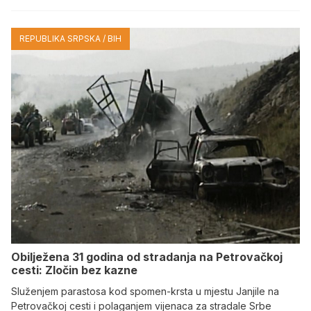
REPUBLIKA SRPSKA / BIH
Obilježena 31 godina od stradanja na Petrovačkoj
cesti: Zločin bez kazne
Služenjem parastosa kod spomen-krsta u mjestu Janjile na
Petrovačkoj cesti i polaganjem vijenaca za stradale Srbe