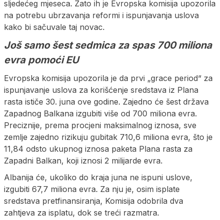
sljedećeg mjeseca. Zato ih je Evropska komisija upozorila
na potrebu ubrzavanja reformi i ispunjavanja uslova
kako bi sačuvale taj novac.
Još samo šest sedmica za spas 700 miliona
evra pomoći EU
Evropska komisija upozorila je da prvi „grace period“ za
ispunjavanje uslova za korišćenje sredstava iz Plana
rasta ističe 30. juna ove godine. Zajedno će šest država
Zapadnog Balkana izgubiti više od 700 miliona evra.
Preciznije, prema procjeni maksimalnog iznosa, sve
zemlje zajedno rizikuju gubitak 710,6 miliona evra, što je
11,84 odsto ukupnog iznosa paketa Plana rasta za
Zapadni Balkan, koji iznosi 2 milijarde evra.
Albanija će, ukoliko do kraja juna ne ispuni uslove,
izgubiti 67,7 miliona evra. Za nju je, osim isplate
sredstava pretfinansiranja, Komisija odobrila dva
zahtjeva za isplatu, dok se treći razmatra.