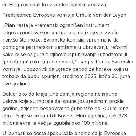
im EU progledati kroz prste i isplatiti sredstva.
Predsjednica Evropske komisije Ursula von der Leyen
„Plan rasta je vremenski ograničen instrument i
odgovornost svakog partnera je da iz njega izvuče
najviše što može. Evropska komisija spremna je da
pomogne partnerskim zemljama u ubrzavanju reformi
kako bi se osiguralo njihovo ispunjavanje u zadatom ili
‘početnom’ roku (grace period)“, saopštili su iz Evropske
komisije, upozorivši da „grace period za korake koji su
trebalo da budu ispunjeni sredinom 2025. ističe 30. juna
ove godine“.
Dakle, ako do kraja juna zemlje regiona ne ispune
uslove koje su morale da ispune još sredinom prošle
godine, zajedno bespovratno gube više od 700 miliona
evra. Najviše će izgubiti Bosna i Hercegovina, čak 373
miliona evra, a već je izgubila oko 100 miliona.
U javnosti se dosta spekulisalo o tome da je Evropska