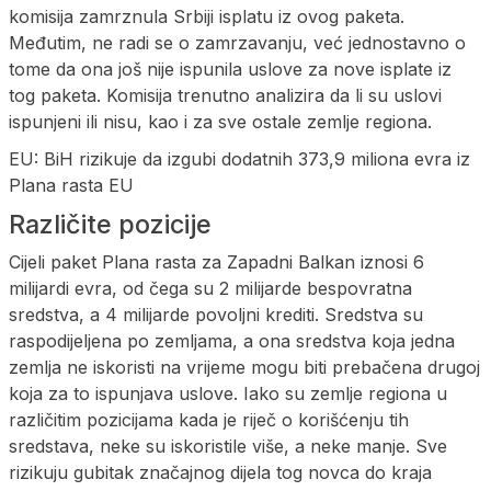
komisija zamrznula Srbiji isplatu iz ovog paketa.
Međutim, ne radi se o zamrzavanju, već jednostavno o
tome da ona još nije ispunila uslove za nove isplate iz
tog paketa. Komisija trenutno analizira da li su uslovi
ispunjeni ili nisu, kao i za sve ostale zemlje regiona.
EU: BiH rizikuje da izgubi dodatnih 373,9 miliona evra iz
Plana rasta EU
Različite pozicije
Cijeli paket Plana rasta za Zapadni Balkan iznosi 6
milijardi evra, od čega su 2 milijarde bespovratna
sredstva, a 4 milijarde povoljni krediti. Sredstva su
raspodijeljena po zemljama, a ona sredstva koja jedna
zemlja ne iskoristi na vrijeme mogu biti prebačena drugoj
koja za to ispunjava uslove. Iako su zemlje regiona u
različitim pozicijama kada je riječ o korišćenju tih
sredstava, neke su iskoristile više, a neke manje. Sve
rizikuju gubitak značajnog dijela tog novca do kraja