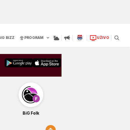
BIG BIZZ
PROGRAM
UŽIVO