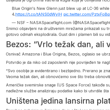
Blue Origin's New Glenn just blew up at LC-36 while 
4.
https://t.co/tANS0dWyIH
pic.twitter.com/PztxFoB
— NSF – NASASpaceflight.com (@NASASpacefligh
Snimci objavljeni na društvenim mrežama prikazali su tr
gotovo odmah eksplodirala. Gust dim i plamen bili su vidl
Bezos: “Vrlo težak dan, ali 
Osnivač Amazona i Blue Origina, Bezos, oglasio se ubrz
Potvrdio je da niko od zaposlenih nije povrijeđen te nag
“Svo osoblje je evidentirano i bezbjedno. Prerano je zna
Veoma težak dan, ali obnovićemo sve što treba obnoviti i
Američke svemirske snage (US Space Force) takođe su sao
nadležne službe analiziraju podatke kako bi utvrdile šta 
Uništena jedina lansirna pl