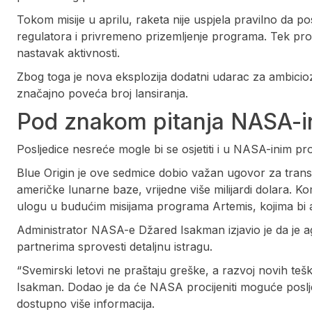
Tokom misije u aprilu, raketa nije uspjela pravilno da pos
regulatora i privremeno prizemljenje programa. Tek proš
nastavak aktivnosti.
Zbog toga je nova eksplozija dodatni udarac za ambici
značajno poveća broj lansiranja.
Pod znakom pitanja NASA-in
Posljedice nesreće mogle bi se osjetiti i u NASA-inim p
Blue Origin je ove sedmice dobio važan ugovor za tr
američke lunarne baze, vrijedne više milijardi dolara. 
ulogu u budućim misijama programa Artemis, kojima bi a
Administrator NASA-e Džared Isakman izjavio je da je a
partnerima sprovesti detaljnu istragu.
“Svemirski letovi ne praštaju greške, a razvoj novih teš
Isakman. Dodao je da će NASA procijeniti moguće posl
dostupno više informacija.