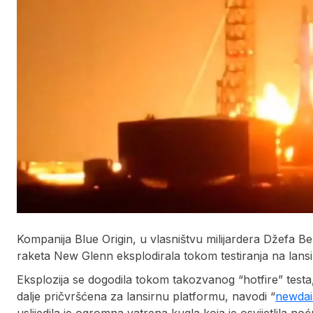
Kompanija Blue Origin, u vlasništvu milijardera Džefa Be
raketa New Glenn eksplodirala tokom testiranja na lansi
Eksplozija se dogodila tokom takozvanog “hotfire” testa, 
dalje pričvršćena za lansirnu platformu, navodi “
newdai
uslijedila je ogromna vatrena kugla koja je osvijetlila no