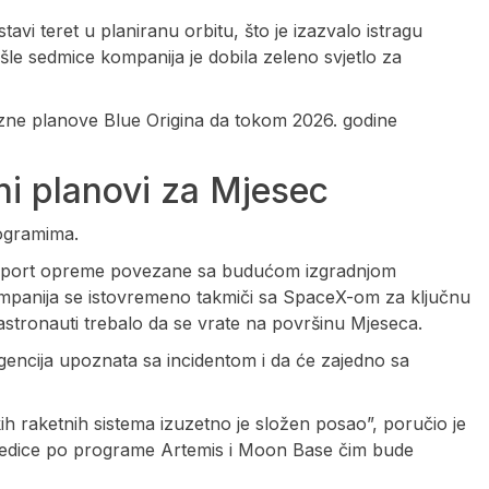
tavi teret u planiranu orbitu, što je izazvalo istragu
le sedmice kompanija je dobila zeleno svjetlo za
ozne planove Blue Origina da tokom 2026. godine
i planovi za Mjesec
rogramima.
ansport opreme povezane sa budućom izgradnjom
Kompanija se istovremeno takmiči sa SpaceX-om za ključnu
stronauti trebalo da se vrate na površinu Mjeseca.
gencija upoznata sa incidentom i da će zajedno sa
kih raketnih sistema izuzetno je složen posao”, poručio je
jedice po programe Artemis i Moon Base čim bude