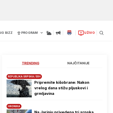
BIG BIZZ
PROGRAM
UŽIVO
TRENDING
NAJČITANIJE
REPUBLIKA SRPSKA / BIH
Pripremite kišobrane: Nakon
vrelog dana stižu pljuskovi i
grmljavina
HRONIKA
Na Јarinju privedena tri srpska