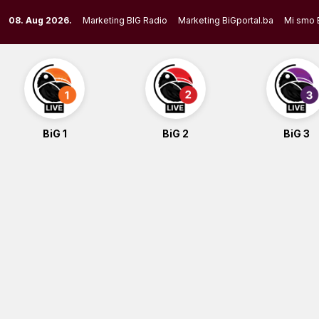
Skip
08. Aug 2026.
Marketing BIG Radio
Marketing BiGportal.ba
Mi smo 
to
content
BiG 1
BiG 2
BiG 3