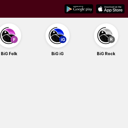
BiG Folk
BiG iG
BiG Rock