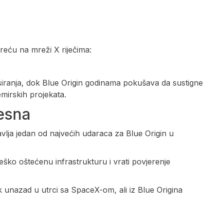
eću na mreži X riječima:
siranja, dok Blue Origin godinama pokušava da sustigne
mirskih projekata.
esna
stavlja jedan od najvećih udaraca za Blue Origin u
ško oštećenu infrastrukturu i vrati povjerenje
unazad u utrci sa SpaceX-om, ali iz Blue Origina