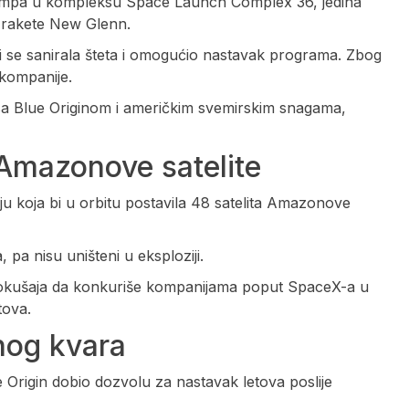
 rampa u kompleksu Space Launch Complex 36, jedina
a rakete New Glenn.
 bi se sanirala šteta i omogućio nastavak programa. Zbog
 kompanije.
a Blue Originom i američkim svemirskim snagama,
 Amazonove satelite
ju koja bi u orbitu postavila 48 satelita Amazonove
, pa nisu uništeni u eksploziji.
 pokušaja da konkuriše kompanijama poput SpaceX-a u
tova.
nog kvara
 Origin dobio dozvolu za nastavak letova poslije