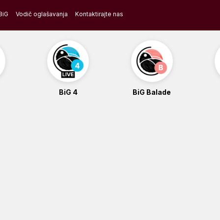
BiG
Vodič oglašavanja
Kontaktirajte nas
BiG 4
BiG Balade