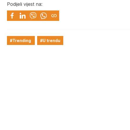
Podijeli vijest na:
#Trending
#U trendu