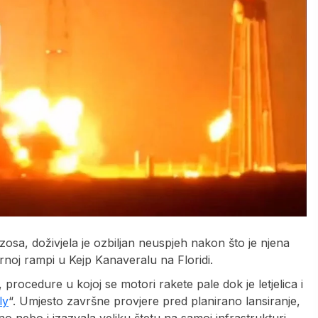
zosa, doživjela je ozbiljan neuspjeh nakon što je njena
rnoj rampi u Kejp Kanaveralu na Floridi.
procedure u kojoj se motori rakete pale dok je letjelica i
ly
“. Umjesto završne provjere pred planirano lansiranje,
ćno nebo i izazvala veliku štetu na samoj infrastrukturi.