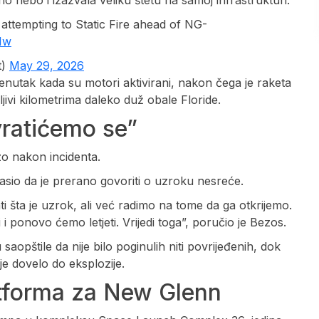
attempting to Static Fire ahead of NG-
qIw
t)
May 29, 2026
enutak kada su motori aktivirani, nakon čega je raketa
jivi kilometrima daleko duž obale Floride.
vratićemo se”
o nakon incidenta.
lasio da je prerano govoriti o uzroku nesreće.
ti šta je uzrok, ali već radimo na tome da ga otkrijemo.
 ponovo ćemo letjeti. Vrijedi toga”, poručio je Bezos.
pštile da nije bilo poginulih niti povrijeđenih, dok
je dovelo do eksplozije.
atforma za New Glenn