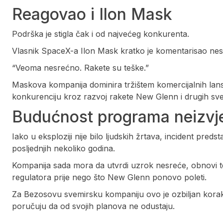
Reagovao i Ilon Mask
Podrška je stigla čak i od najvećeg konkurenta.
Vlasnik SpaceX-a Ilon Mask kratko je komentarisao nesr
“Veoma nesrećno. Rakete su teške.”
Maskova kompanija dominira tržištem komercijalnih lan
konkurenciju kroz razvoj rakete New Glenn i drugih sve
Budućnost programa neizvj
Iako u eksploziji nije bilo ljudskih žrtava, incident pred
posljednjih nekoliko godina.
Kompanija sada mora da utvrdi uzrok nesreće, obnovi te
regulatora prije nego što New Glenn ponovo poleti.
Za Bezosovu svemirsku kompaniju ovo je ozbiljan korak 
poručuju da od svojih planova ne odustaju.