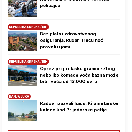
policajca
REPUBLIKA SRPSKA / BIH
Bez plata i zdravstvenog
osiguranja: Rudari treću noć
proveli u jami
REPUBLIKA SRPSKA / BIH
Oprez pri prelasku granice: Zbog
nekoliko komada voća kazna može
biti i veća od 13.000 evra
BANJA LUKA
Radovi izazvali haos: Kilometarske
kolone kod Prijedorske petlje