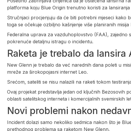
Posebno zabrinjava činjenica da je oštećena lansirna
platforma koju Blue Origin trenutno koristi za lansiranj
Stručnjaci procjenjuju da će biti potrebni mjeseci kako
toga se očekuje ozbiljno kašnjenje više planiranih misija
Federalna uprava za vazduhoplovstvo (FAA), zajedno s
pokrenuće detaljnu istragu o incidentu.
Raketa je trebalo da lansira
New Glenn je trebalo da već narednih dana poleti u misi
mreže za širokopojasni internet Leo.
Srećom, sateliti se nisu nalazili na raketi tokom testiranja
Ovaj projekat predstavlja jedan od ključnih Bezosovih
oblasti satelitskog interneta i komercijalnih svemirskih le
Novi problemi nakon nedav
Incident dolazi samo nekoliko sedmica nakon što je Blue
prethodnog problema sa raketom New Glenn.