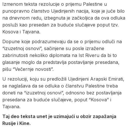
Izmenom teksta rezolucije o prijemu Palestine u
punopravno članstvo Ujedinjenih nacija, koje je juče bilo
na dnevnom redu, izbegnuta je začkoljica da ova odluka
posluži kao presedan za buduće slučajeve poput tzv.
Kosova i Tajvana.
Dopune koje podrazumevaju da se o prijemu odluči na
“izuzetnoj osnovi”, sačinjene su posle izražene
zabrinutosti nekoliko diplomata na Ist Riveru da bi to
glasanje moglo da predstavlja postavljanje presedana,
pišu “Večernje novosti”.
U rezoluciji, koju su predložili Ujedinjeni Arapski Emirati,
se naglašava da se odluka o članstvu Palestine treba
doneti na “izuzetnoj osnovi”, odnosno bez postavljanja
presedana za buduće slučajeve, poput “Kosova” i
Tajvana.
Taj deo teksta unet je uzimajući u obzir zapažanja
Rusije i Kine.