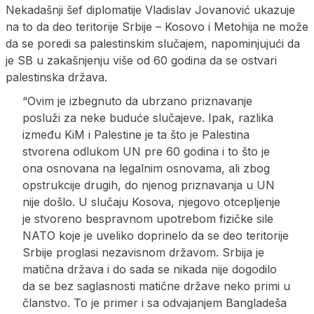
Nekadašnji šef diplomatije Vladislav Jovanović ukazuje
na to da deo teritorije Srbije – Kosovo i Metohija ne može
da se poredi sa palestinskim slučajem, napominjujući da
je SB u zakašnjenju više od 60 godina da se ostvari
palestinska država.
“Ovim je izbegnuto da ubrzano priznavanje
posluži za neke buduće slučajeve. Ipak, razlika
između KiM i Palestine je ta što je Palestina
stvorena odlukom UN pre 60 godina i to što je
ona osnovana na legalnim osnovama, ali zbog
opstrukcije drugih, do njenog priznavanja u UN
nije došlo. U slučaju Kosova, njegovo otcepljenje
je stvoreno bespravnom upotrebom fizičke sile
NATO koje je uveliko doprinelo da se deo teritorije
Srbije proglasi nezavisnom državom. Srbija je
matična država i do sada se nikada nije dogodilo
da se bez saglasnosti matične države neko primi u
članstvo. To je primer i sa odvajanjem Bangladeša