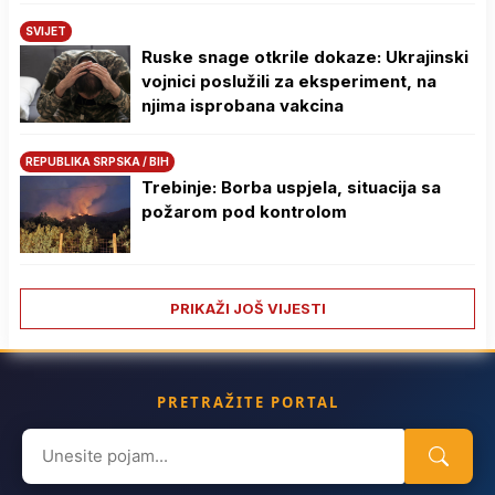
SVIJET
Ruske snage otkrile dokaze: Ukrajinski
vojnici poslužili za eksperiment, na
njima isprobana vakcina
REPUBLIKA SRPSKA / BIH
Trebinje: Borba uspjela, situacija sa
požarom pod kontrolom
PRIKAŽI JOŠ VIJESTI
PRETRAŽITE PORTAL
Search
for: