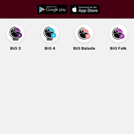
Skip
to
content
BiG 3
BiG 4
BiG Balade
BiG Folk