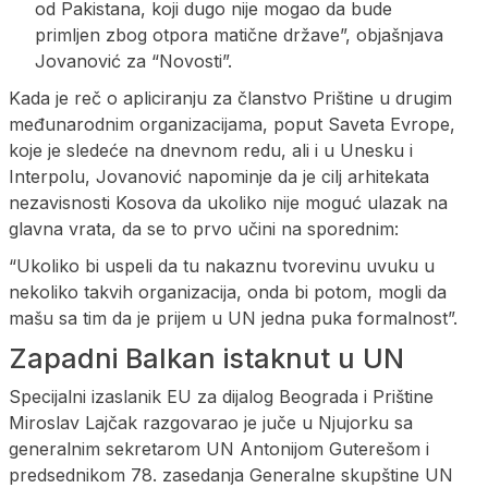
od Pakistana, koji dugo nije mogao da bude
primljen zbog otpora matične države”, objašnjava
Jovanović za “Novosti”.
Kada je reč o apliciranju za članstvo Prištine u drugim
međunarodnim organizacijama, poput Saveta Evrope,
koje je sledeće na dnevnom redu, ali i u Unesku i
Interpolu, Jovanović napominje da je cilj arhitekata
nezavisnosti Kosova da ukoliko nije moguć ulazak na
glavna vrata, da se to prvo učini na sporednim:
“Ukoliko bi uspeli da tu nakaznu tvorevinu uvuku u
nekoliko takvih organizacija, onda bi potom, mogli da
mašu sa tim da je prijem u UN jedna puka formalnost”.
Zapadni Balkan istaknut u UN
Specijalni izaslanik EU za dijalog Beograda i Prištine
Miroslav Lajčak razgovarao je juče u Njujorku sa
generalnim sekretarom UN Antonijom Guterešom i
predsednikom 78. zasedanja Generalne skupštine UN