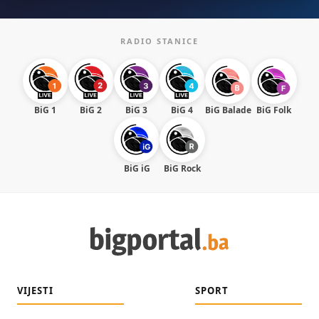
RADIO STANICE
BiG 1
BiG 2
BiG 3
BiG 4
BiG Balade
BiG Folk
BiG iG
BiG Rock
VIJESTI
SPORT