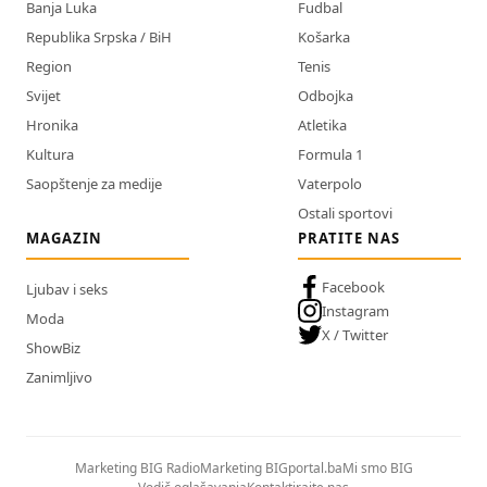
Banja Luka
Fudbal
Republika Srpska / BiH
Košarka
Region
Tenis
Svijet
Odbojka
Hronika
Atletika
Kultura
Formula 1
Saopštenje za medije
Vaterpolo
Ostali sportovi
MAGAZIN
PRATITE NAS
Facebook
Ljubav i seks
Instagram
Moda
X / Twitter
ShowBiz
Zanimljivo
Marketing BIG Radio
Marketing BIGportal.ba
Mi smo BIG