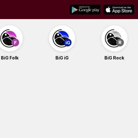
BiG Folk
BiG iG
BiG Rock