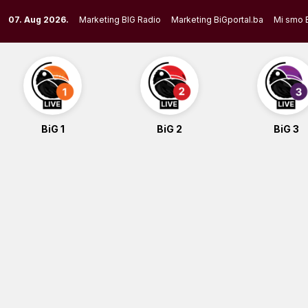
Skip
07. Aug 2026.
Marketing BIG Radio
Marketing BiGportal.ba
Mi smo 
to
content
BiG 1
BiG 2
BiG 3