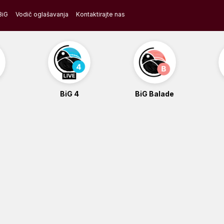
BiG
Vodič oglašavanja
Kontaktirajte nas
BiG 4
BiG Balade