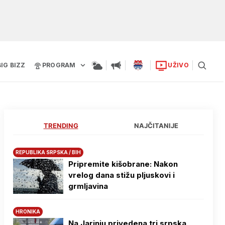
BIG BIZZ
PROGRAM
UŽIVO
TRENDING
NAJČITANIJE
REPUBLIKA SRPSKA / BIH
Pripremite kišobrane: Nakon
vrelog dana stižu pljuskovi i
grmljavina
HRONIKA
Na Јarinju privedena tri srpska