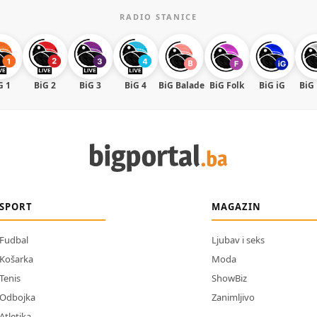
RADIO STANICE
G 1
BiG 2
BiG 3
BiG 4
BiG Balade
BiG Folk
BiG iG
BiG
SPORT
MAGAZIN
Fudbal
Ljubav i seks
Košarka
Moda
Tenis
ShowBiz
Odbojka
Zanimljivo
Atletika