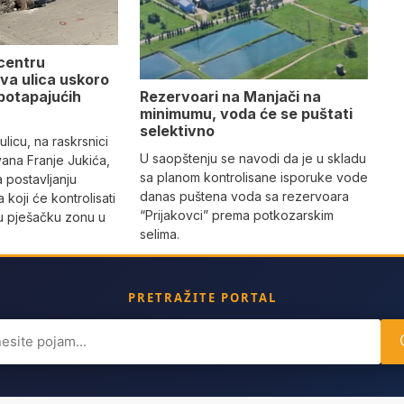
 centru
va ulica uskoro
Rezervoari na Manjači na
potapajućih
minimumu, voda će se puštati
selektivno
licu, na raskrsnici
U saopštenju se navodi da je u skladu
vana Franje Jukića,
sa planom kontrolisane isporuke vode
a postavljanju
danas puštena voda sa rezervoara
 koji će kontrolisati
“Prijakovci” prema potkozarskim
vu pješačku zonu u
selima.
PRETRAŽITE PORTAL
ch