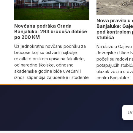
Nova pravila u
Novčana podrška Grada
Banjaluke: Gaje
Banjaluka: 293 brucoša dobiće
pod kontrolom 
po 200 KM
stubića
Uz jednokratnu novčanu podršku za
Na ulazu u Gajevu u
brucoše koji su ostvarili najbolje
Jevrejske i Ulice I
rezultate prilikom upisa na fakultete,
počeli su radovi n
od naredne školske, odnosno
potapajućih stubića
akademske godine biće uvećani i
ulazak vozila u o
iznosi stipendija za učenike i studente
centru Banjaluke.
Sear
for: