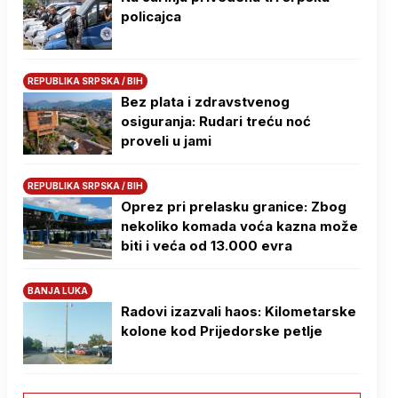
policajca
REPUBLIKA SRPSKA / BIH
Bez plata i zdravstvenog
osiguranja: Rudari treću noć
proveli u jami
REPUBLIKA SRPSKA / BIH
Oprez pri prelasku granice: Zbog
nekoliko komada voća kazna može
biti i veća od 13.000 evra
BANJA LUKA
Radovi izazvali haos: Kilometarske
kolone kod Prijedorske petlje