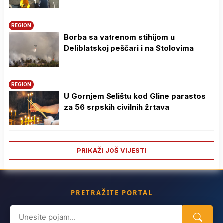
REGION
Borba sa vatrenom stihijom u
Deliblatskoj peščari i na Stolovima
REGION
U Gornjem Selištu kod Gline parastos
za 56 srpskih civilnih žrtava
PRIKAŽI JOŠ VIJESTI
PRETRAŽITE PORTAL
Search
for: