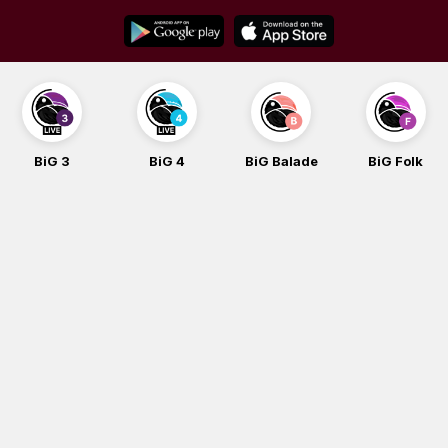
Skip
to
content
BiG 4
BiG Balade
BiG Folk
BiG iG