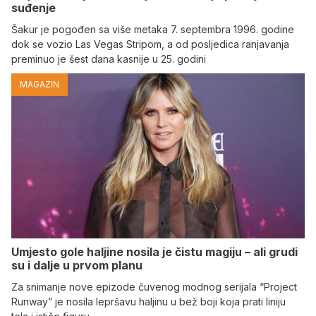
suđenje
Šakur je pogođen sa više metaka 7. septembra 1996. godine
dok se vozio Las Vegas Stripom, a od posljedica ranjavanja
preminuo je šest dana kasnije u 25. godini
MAGAZIN
Umjesto gole haljine nosila je čistu magiju – ali grudi
su i dalje u prvom planu
Za snimanje nove epizode čuvenog modnog serijala “Project
Runway” je nosila lepršavu haljinu u bež boji koja prati liniju