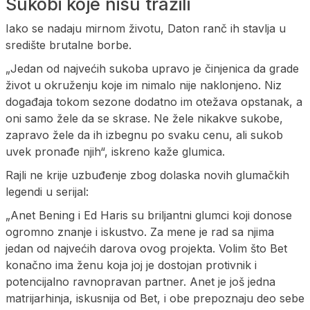
Sukobi koje nisu tražili
Iako se nadaju mirnom životu, Daton ranč ih stavlja u
središte brutalne borbe.
„Jedan od najvećih sukoba upravo je činjenica da grade
život u okruženju koje im nimalo nije naklonjeno. Niz
događaja tokom sezone dodatno im otežava opstanak, a
oni samo žele da se skrase. Ne žele nikakve sukobe,
zapravo žele da ih izbegnu po svaku cenu, ali sukob
uvek pronađe njih“, iskreno kaže glumica.
Rajli ne krije uzbuđenje zbog dolaska novih glumačkih
legendi u serijal:
„Anet Bening i Ed Haris su briljantni glumci koji donose
ogromno znanje i iskustvo. Za mene je rad sa njima
jedan od najvećih darova ovog projekta. Volim što Bet
konačno ima ženu koja joj je dostojan protivnik i
potencijalno ravnopravan partner. Anet je još jedna
matrijarhinja, iskusnija od Bet, i obe prepoznaju deo sebe