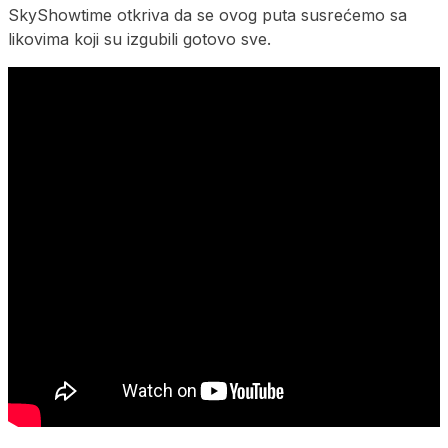
SkyShowtime otkriva da se ovog puta susrećemo sa
likovima koji su izgubili gotovo sve.