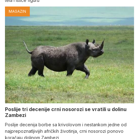
tela i ističe figuru
MAGAZIN
Poslije tri decenije crni nosorozi se vratili u dolinu
Zambezi
Poslije decenija borbe sa krivolovom i nestankom jedne od
najprepoznatljivijih afričkih životinja, crni nosorozi ponovo
koračaju dolinom Zambezi