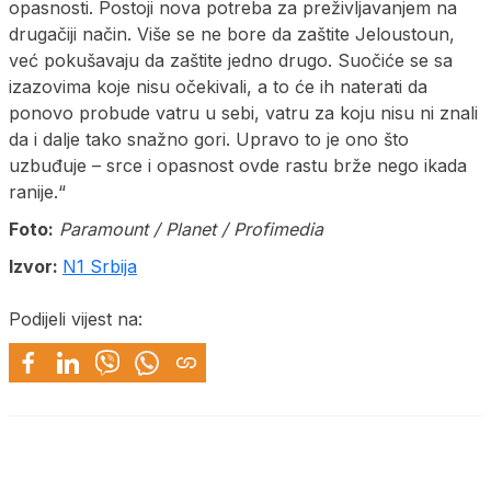
opasnosti. Postoji nova potreba za preživljavanjem na
drugačiji način. Više se ne bore da zaštite Jeloustoun,
već pokušavaju da zaštite jedno drugo. Suočiće se sa
izazovima koje nisu očekivali, a to će ih naterati da
ponovo probude vatru u sebi, vatru za koju nisu ni znali
da i dalje tako snažno gori. Upravo to je ono što
uzbuđuje – srce i opasnost ovde rastu brže nego ikada
ranije.“
Foto:
Paramount / Planet / Profimedia
Izvor:
N1 Srbija
Podijeli vijest na: