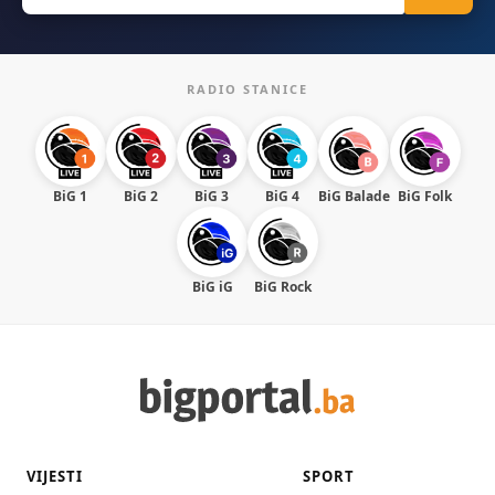
RADIO STANICE
BiG 1
BiG 2
BiG 3
BiG 4
BiG Balade
BiG Folk
BiG iG
BiG Rock
VIJESTI
SPORT