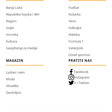
Banja Luka
Fudbal
Republika Srpska / BiH
Košarka
Region
Tenis
Svijet
Odbojka
Hronika
Atletika
Kultura
Formula 1
Saopštenje za medije
Vaterpolo
Ostali sportovi
MAGAZIN
PRATITE NAS
Facebook
Ljubav i seks
Instagram
Moda
X / Twitter
ShowBiz
Zanimljivo