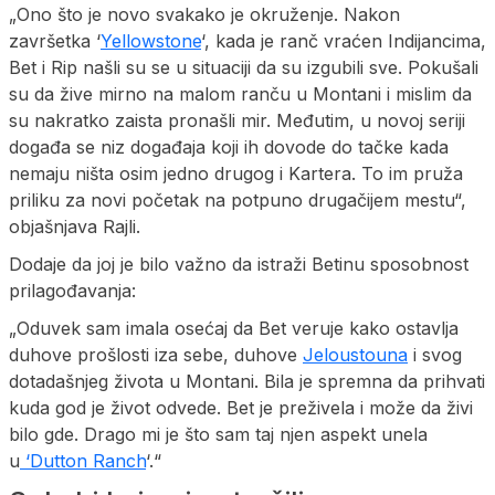
„Ono što je novo svakako je okruženje. Nakon
završetka ‘
Yellowstone
‘, kada je ranč vraćen Indijancima,
Bet i Rip našli su se u situaciji da su izgubili sve. Pokušali
su da žive mirno na malom ranču u Montani i mislim da
su nakratko zaista pronašli mir. Međutim, u novoj seriji
događa se niz događaja koji ih dovode do tačke kada
nemaju ništa osim jedno drugog i Kartera. To im pruža
priliku za novi početak na potpuno drugačijem mestu“,
objašnjava Rajli.
Dodaje da joj je bilo važno da istraži Betinu sposobnost
prilagođavanja:
„Oduvek sam imala osećaj da Bet veruje kako ostavlja
duhove prošlosti iza sebe, duhove
Jeloustouna
i svog
dotadašnjeg života u Montani. Bila je spremna da prihvati
kuda god je život odvede. Bet je preživela i može da živi
bilo gde. Drago mi je što sam taj njen aspekt unela
u
‘Dutton Ranch
‘.“