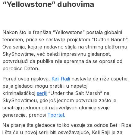
“Yellowstone” duhovima
Nakon što je franšiza “Yellowstone” postala globalni
fenomen, priča se nastavlja projektom “Dutton Ranch”.
Ova serija, koja je nedavno stigla na striming platformu
SkyShowtime, već beleži impresivnu gledanost,
potvrđujući da publika nije spremna da se oprosti od
porodice Daton.
Pored ovog naslova,
Keli Rajli
nastavlja da niže uspehe,
pa je gledaoci mogu pratiti i u napetoj
kriminalističkoj
seriji
“Under the Salt Marsh” na
SkyShowtimeu, gde još jednom potvrđuje zašto je
smatraju jednom od najuverljivijih glumica svoje
generacije, prenosi
Tportal.
Na pitanje šta gledaoce toliko vezuje za odnos Bet i Ripa
i šta će u novoj seriji biti osvežavajuće, Keli Rajli je za