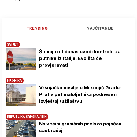
TRENDING
NAJČITANIJE
SVIJET
Španija od danas uvodi kontrole za
putnike iz Italije: Evo šta će
provjeravati
HRONIKA
Vršnjačko nasilje u Mrkonjić Gradu:
Protiv pet maloljetnika podnesen
izvještaj tužilaštvu
REPUBLIKA SRPSKA / BIH
Na većini graničnih prelaza pojačan
saobraćaj