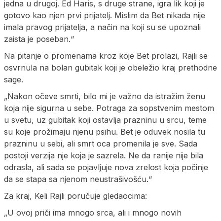
jedna u drugoj. Ed Haris, s druge strane, igra lik koji je
gotovo kao njen prvi prijatelj. Mislim da Bet nikada nije
imala pravog prijatelja, a način na koji su se upoznali
zaista je poseban.“
Na pitanje o promenama kroz koje Bet prolazi, Rajli se
osvrnula na bolan gubitak koji je obeležio kraj prethodne
sage.
„Nakon očeve smrti, bilo mi je važno da istražim ženu
koja nije sigurna u sebe. Potraga za sopstvenim mestom
u svetu, uz gubitak koji ostavlja prazninu u srcu, teme
su koje prožimaju njenu psihu. Bet je oduvek nosila tu
prazninu u sebi, ali smrt oca promenila je sve. Sada
postoji verzija nje koja je sazrela. Ne da ranije nije bila
odrasla, ali sada se pojavljuje nova zrelost koja počinje
da se stapa sa njenom neustrašivošću.“
Za kraj, Keli Rajli poručuje gledaocima:
„U ovoj priči ima mnogo srca, ali i mnogo novih