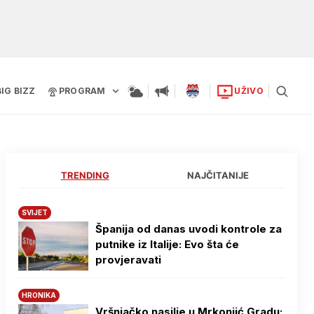
BIG BIZZ
PROGRAM
UŽIVO
TRENDING
NAJČITANIJE
SVIJET
Španija od danas uvodi kontrole za
putnike iz Italije: Evo šta će
provjeravati
HRONIKA
Vršnjačko nasilje u Mrkonjić Gradu: