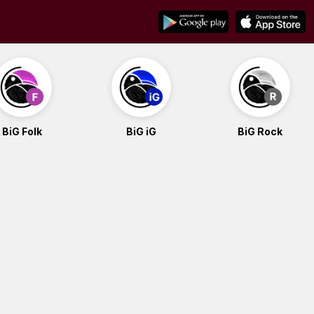
BiG Folk
BiG iG
BiG Rock