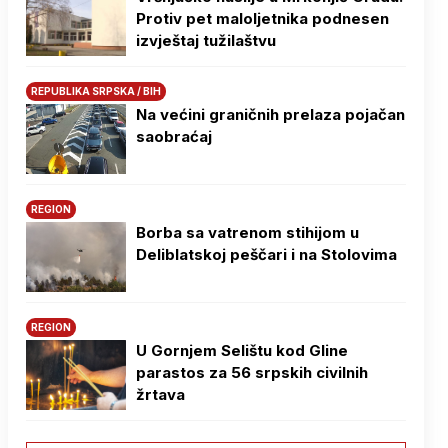
Protiv pet maloljetnika podnesen
izvještaj tužilaštvu
REPUBLIKA SRPSKA / BIH
Na većini graničnih prelaza pojačan
saobraćaj
REGION
Borba sa vatrenom stihijom u
Deliblatskoj peščari i na Stolovima
REGION
U Gornjem Selištu kod Gline
parastos za 56 srpskih civilnih
žrtava