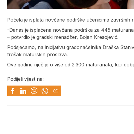
Počela je isplata novčane podrške učenicima završnih r
-Danas je isplaćena novčana podrška za 445 maturan
– potvrdio je gradski menadžer, Bojan Kresojević.
Podsjećamo, na inicijativu gradonačelnika Draška Stan
trošak maturskih proslava.
Ove godine riječ je o više od 2.300 maturanata, koji do
Podijeli vijest na: