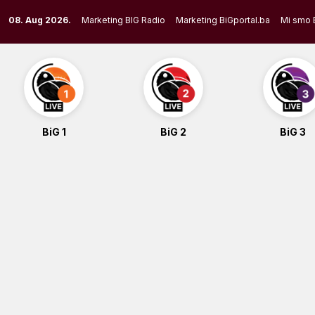
Skip
08. Aug 2026.
Marketing BIG Radio
Marketing BiGportal.ba
Mi smo 
to
content
BiG 1
BiG 2
BiG 3