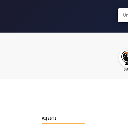
Sear
for:
Bi
VIJESTI