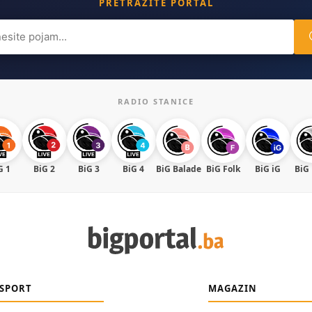
PRETRAŽITE PORTAL
ch
RADIO STANICE
G 1
BiG 2
BiG 3
BiG 4
BiG Balade
BiG Folk
BiG iG
BiG
SPORT
MAGAZIN