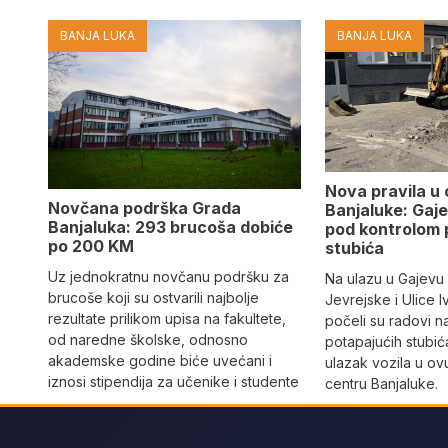
BANJA LUKA
BANJA LUKA
Nova pravila u
Novčana podrška Grada
Banjaluke: Gaje
Banjaluka: 293 brucoša dobiće
pod kontrolom 
po 200 KM
stubića
Uz jednokratnu novčanu podršku za
Na ulazu u Gajevu u
brucoše koji su ostvarili najbolje
Jevrejske i Ulice I
rezultate prilikom upisa na fakultete,
počeli su radovi n
od naredne školske, odnosno
potapajućih stubića
akademske godine biće uvećani i
ulazak vozila u o
iznosi stipendija za učenike i studente
centru Banjaluke.