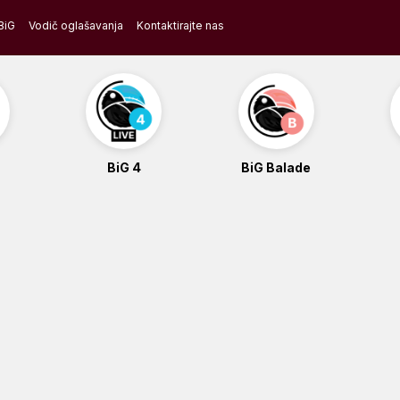
BiG
Vodič oglašavanja
Kontaktirajte nas
BiG 4
BiG Balade