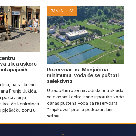
BANJA LUKA
 centru
va ulica uskoro
Rezervoari na Manjači na
potapajućih
minimumu, voda će se puštati
selektivno
licu, na raskrsnici
U saopštenju se navodi da je u skladu
vana Franje Jukića,
sa planom kontrolisane isporuke vode
a postavljanju
danas puštena voda sa rezervoara
 koji će kontrolisati
“Prijakovci” prema potkozarskim
vu pješačku zonu u
selima.