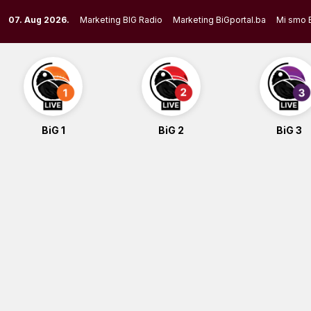
Skip
07. Aug 2026.
Marketing BIG Radio
Marketing BiGportal.ba
Mi smo 
to
content
BiG 1
BiG 2
BiG 3