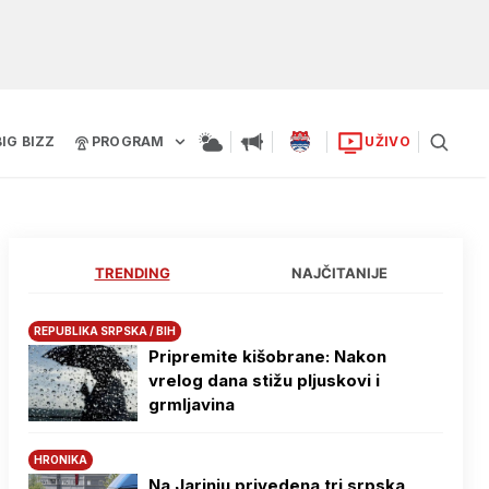
BIG BIZZ
PROGRAM
UŽIVO
TRENDING
NAJČITANIJE
REPUBLIKA SRPSKA / BIH
Pripremite kišobrane: Nakon
vrelog dana stižu pljuskovi i
grmljavina
HRONIKA
Na Јarinju privedena tri srpska