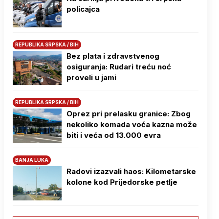
policajca
REPUBLIKA SRPSKA / BIH
Bez plata i zdravstvenog
osiguranja: Rudari treću noć
proveli u jami
REPUBLIKA SRPSKA / BIH
Oprez pri prelasku granice: Zbog
nekoliko komada voća kazna može
biti i veća od 13.000 evra
BANJA LUKA
Radovi izazvali haos: Kilometarske
kolone kod Prijedorske petlje