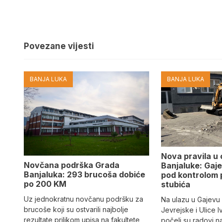
Povezane vijesti
BANJA LUKA
BANJA LUKA
Nova pravila u
Novčana podrška Grada
Banjaluke: Gaje
Banjaluka: 293 brucoša dobiće
pod kontrolom 
po 200 KM
stubića
Uz jednokratnu novčanu podršku za
Na ulazu u Gajevu u
brucoše koji su ostvarili najbolje
Jevrejske i Ulice I
rezultate prilikom upisa na fakultete,
počeli su radovi n