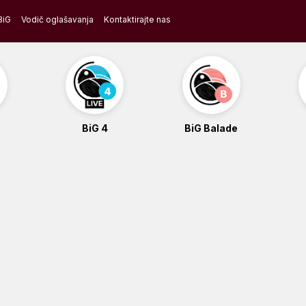
BiG
Vodič oglašavanja
Kontaktirajte nas
BiG 4
BiG Balade