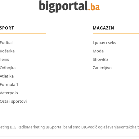
SPORT
MAGAZIN
Fudbal
Ljubav i seks
Košarka
Moda
Tenis
ShowBiz
Odbojka
Zanimljivo
Atletika
Formula 1
Vaterpolo
Ostali sportovi
eting BIG Radio
Marketing BIGportal.ba
Mi smo BIG
Vodič oglašavanja
Kontaktiraj