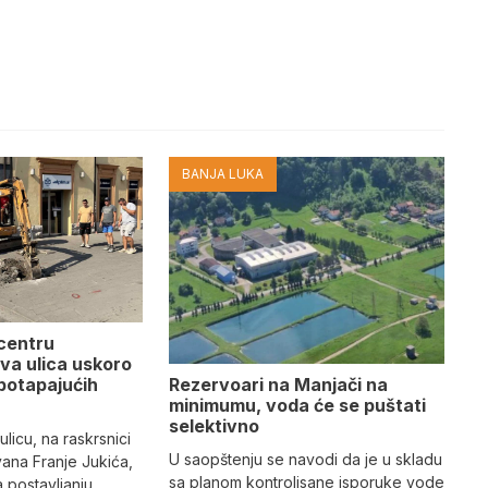
BANJA LUKA
 centru
va ulica uskoro
Rezervoari na Manjači na
potapajućih
minimumu, voda će se puštati
selektivno
licu, na raskrsnici
U saopštenju se navodi da je u skladu
vana Franje Jukića,
sa planom kontrolisane isporuke vode
a postavljanju