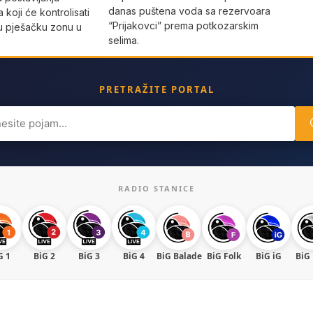
danas puštena voda sa rezervoara
 koji će kontrolisati
“Prijakovci” prema potkozarskim
vu pješačku zonu u
selima.
PRETRAŽITE PORTAL
ch
RADIO STANICE
G 1
BiG 2
BiG 3
BiG 4
BiG Balade
BiG Folk
BiG iG
BiG