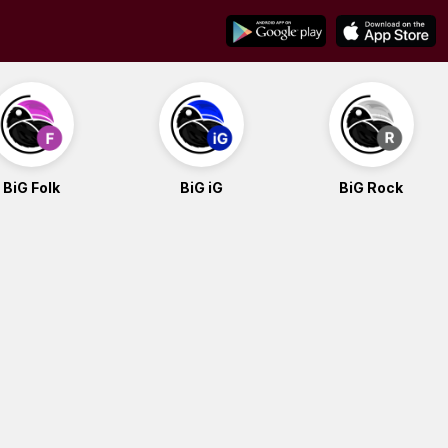
BiG Folk
BiG iG
BiG Rock