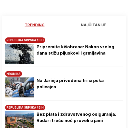
TRENDING
NAJČITANIJE
REPUBLIKA SRPSKA / BIH
Pripremite kišobrane: Nakon vrelog
dana stižu pljuskovi i grmljavina
HRONIKA
Na Јarinju privedena tri srpska
policajca
REPUBLIKA SRPSKA / BIH
Bez plata i zdravstvenog osiguranja:
Rudari treću noć proveli u jami