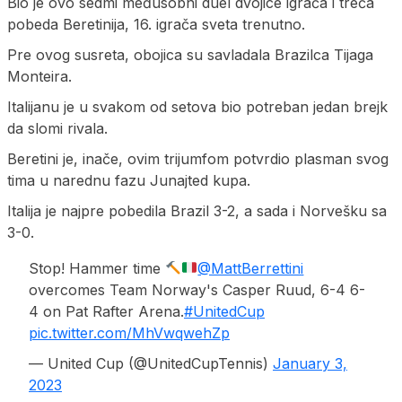
Bio je ovo sedmi međusobni duel dvojice igrača i treća
pobeda Beretinija, 16. igrača sveta trenutno.
Pre ovog susreta, obojica su savladala Brazilca Tijaga
Monteira.
Italijanu je u svakom od setova bio potreban jedan brejk
da slomi rivala.
Beretini je, inače, ovim trijumfom potvrdio plasman svog
tima u narednu fazu Junajted kupa.
Italija je najpre pobedila Brazil 3-2, a sada i Norvešku sa
3-0.
Stop! Hammer time
@MattBerrettini
overcomes Team Norway's Casper Ruud, 6-4 6-
4 on Pat Rafter Arena.
#UnitedCup
pic.twitter.com/MhVwqwehZp
— United Cup (@UnitedCupTennis)
January 3,
2023