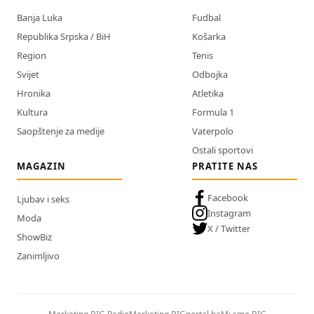
Banja Luka
Fudbal
Republika Srpska / BiH
Košarka
Region
Tenis
Svijet
Odbojka
Hronika
Atletika
Kultura
Formula 1
Saopštenje za medije
Vaterpolo
Ostali sportovi
MAGAZIN
PRATITE NAS
Facebook
Ljubav i seks
Instagram
Moda
X / Twitter
ShowBiz
Zanimljivo