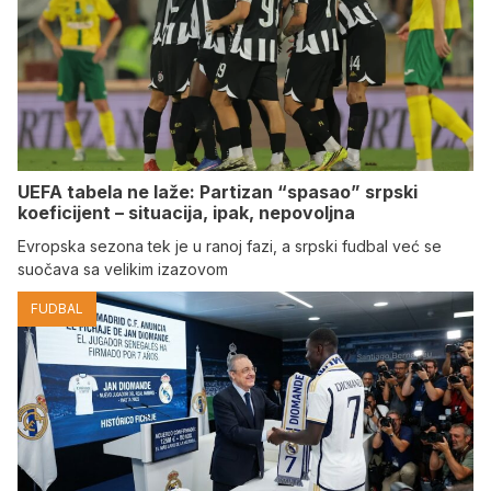
UEFA tabela ne laže: Partizan “spasao” srpski
koeficijent – situacija, ipak, nepovoljna
Evropska sezona tek je u ranoj fazi, a srpski fudbal već se
suočava sa velikim izazovom
FUDBAL