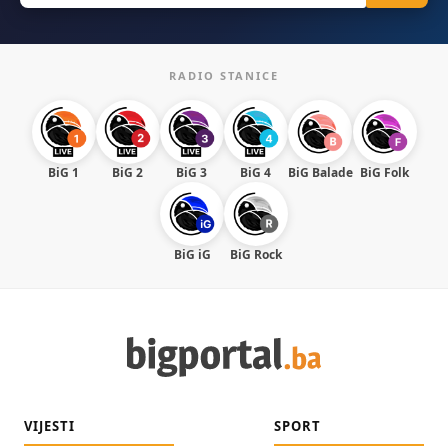
RADIO STANICE
BiG 1
BiG 2
BiG 3
BiG 4
BiG Balade
BiG Folk
BiG iG
BiG Rock
VIJESTI
SPORT