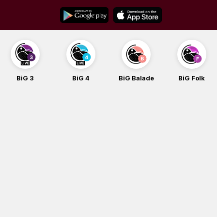
Skip
to
content
BiG 3
BiG 4
BiG Balade
BiG Folk