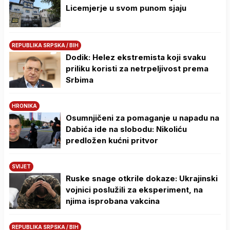
Licemjerje u svom punom sjaju
REPUBLIKA SRPSKA / BIH
Dodik: Helez ekstremista koji svaku
priliku koristi za netrpeljivost prema
Srbima
HRONIKA
Osumnjičeni za pomaganje u napadu na
Dabića ide na slobodu: Nikoliću
predložen kućni pritvor
SVIJET
Ruske snage otkrile dokaze: Ukrajinski
vojnici poslužili za eksperiment, na
njima isprobana vakcina
REPUBLIKA SRPSKA / BIH