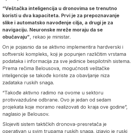
“Veštačka inteligencija u dronovima se trenutno
koristi u dva kapaciteta. Prvi je za prepoznavanje
slike i automatsko navođenje cilja, a drugi je za
navigaciju. Neuronske mreže moraju da se
obučavaju”
, rekao je ministar.
On je pojasnio da se aktivno implementira hardverski i
softverski kompleks, koji je popunjen različitim vrstama
podataka i informacija za sve jedinice bespilotnih sistema.
Prema rečima Belousova, mogućnosti veštačke
inteligencije se takođe koriste za obavljanje niza
zadataka ruskih snaga.
“Takođe aktivno radimo na ovome u sektoru
protivvazdušne odbrane. Ovo je jedan od sedam
projekata koje moramo realizovati do kraja ove godine”,
naglasio je Belousov.
Slojeviti sistem taktičkih dronova-presretača je
operativan u svim trupama ruskih snaga, izjavio je ruski