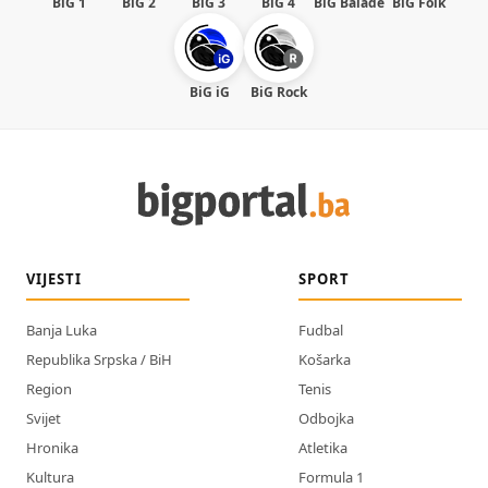
BiG 1
BiG 2
BiG 3
BiG 4
BiG Balade
BiG Folk
BiG iG
BiG Rock
VIJESTI
SPORT
Banja Luka
Fudbal
Republika Srpska / BiH
Košarka
Region
Tenis
Svijet
Odbojka
Hronika
Atletika
Kultura
Formula 1