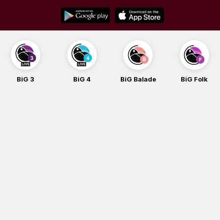
Skip
to
content
BiG 3
BiG 4
BiG Balade
BiG Folk