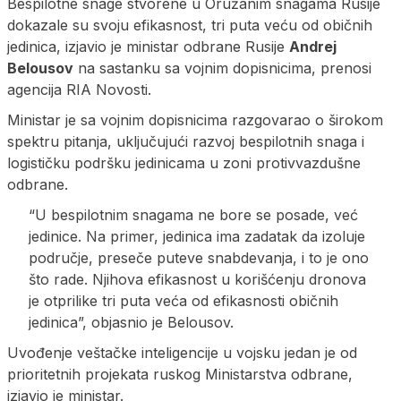
Bespilotne snage stvorene u Oružanim snagama Rusije
dokazale su svoju efikasnost, tri puta veću od običnih
jedinica, izjavio je ministar odbrane Rusije
Andrej
Belousov
na sastanku sa vojnim dopisnicima, prenosi
agencija RIA Novosti.
Ministar je sa vojnim dopisnicima razgovarao o širokom
spektru pitanja, uključujući razvoj bespilotnih snaga i
logističku podršku jedinicama u zoni protivvazdušne
odbrane.
“U bespilotnim snagama ne bore se posade, već
jedinice. Na primer, jedinica ima zadatak da izoluje
područje, preseče puteve snabdevanja, i to je ono
što rade. Njihova efikasnost u korišćenju dronova
je otprilike tri puta veća od efikasnosti običnih
jedinica”, objasnio je Belousov.
Uvođenje veštačke inteligencije u vojsku jedan je od
prioritetnih projekata ruskog Ministarstva odbrane,
izjavio je ministar.