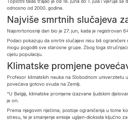
Toplotni talas trajao je od 18. juna do 1. jula i vjeruje se
odnosno od 2000. godine.
Najviše smrtnih slučajeva za
Najsmrtonosniji dan bio je 27. jun, kada je registrovan 64
Podaci pokazuju da smrtni slučajevi nisu bili ograničeni
mogu pogoditi sve starosne grupe. Zbog toga stručnjac
cijelu populaciju.
Klimatske promjene povećava
Profesor klimatskih nauka na Slobodnom univerzitetu u B
povećava gotovo svuda na Zemlji.
“U Belgiji, klimatske promjene izazvane ljudskim djelov
je on.
Prema njegovim riječima, postoje ograničenja u tome kol
stresu, te je smanjenje emisije ugljen-dioksida ključno za