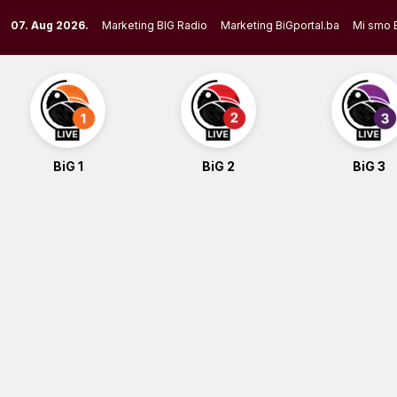
Skip
07. Aug 2026.
Marketing BIG Radio
Marketing BiGportal.ba
Mi smo 
to
content
BiG 1
BiG 2
BiG 3