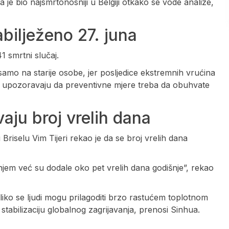
 da je bio najsmrtonosniji u Belgiji otkako se vode analize,
bilježeno 27. juna
1 smrtni slučaj.
 samo na starije osobe, jer posljedice ekstremnih vrućina
i upozoravaju da preventivne mjere treba da obuhvate
ju broj vrelih dana
riselu Vim Tijeri rekao je da se broj vrelih dana
anjem već su dodale oko pet vrelih dana godišnje”, rekao
iko se ljudi mogu prilagoditi brzo rastućem toplotnom
 stabilizaciju globalnog zagrijavanja, prenosi Sinhua.