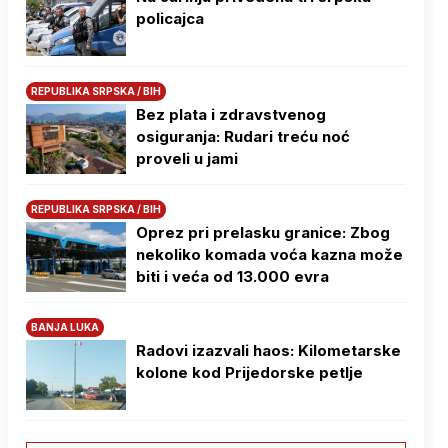
policajca
REPUBLIKA SRPSKA / BIH
Bez plata i zdravstvenog
osiguranja: Rudari treću noć
proveli u jami
REPUBLIKA SRPSKA / BIH
Oprez pri prelasku granice: Zbog
nekoliko komada voća kazna može
biti i veća od 13.000 evra
BANJA LUKA
Radovi izazvali haos: Kilometarske
kolone kod Prijedorske petlje