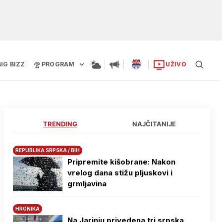
BIG BIZZ
PROGRAM
UŽIVO
TRENDING
NAJČITANIJE
REPUBLIKA SRPSKA / BIH
Pripremite kišobrane: Nakon
vrelog dana stižu pljuskovi i
grmljavina
HRONIKA
Na Јarinju privedena tri srpska