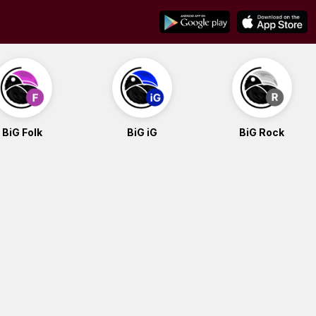
BiG Folk
BiG iG
BiG Rock