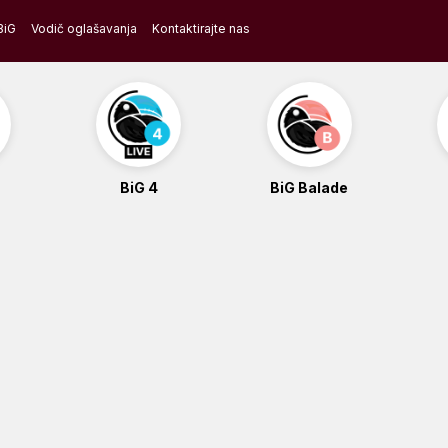
BiG
Vodič oglašavanja
Kontaktirajte nas
BiG 4
BiG Balade