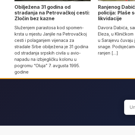
Obilježena 31 godina od
Ranjenog Dabić
stradanja na Petrovačkoj cesti:
policija: Plaše 
Zločin bez kazne
likvidacije
Služenjem parastosa kod spomen-
Davora Dabića, sa
krsta u mjestu Janjile na Petrovačkoj
Eleza, u Kliničkom
cesti i polaganjem vijenaca za
u Sarajevu čuvaju 
stradale Srbe obilježena je 31 godina
snage. Podsjećamo
od stradanja srpskih civila u avio-
ranjen […]
napadu na izbjegličku kolonu u
pogromu “Oluja” 7. avgusta 1995.
godine
Sear
for: