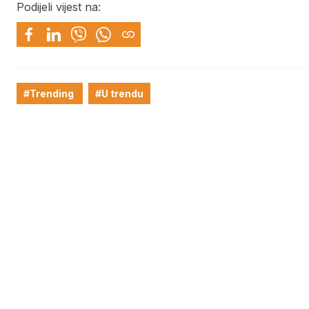
Podijeli vijest na:
#Trending
#U trendu