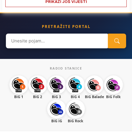
PRIKAŽI JOŠ VIJESTI
PRETRAŽITE PORTAL
Search
for:
RADIO STANICE
BiG 1
BiG 2
BiG 3
BiG 4
BiG Balade
BiG Folk
BiG iG
BiG Rock