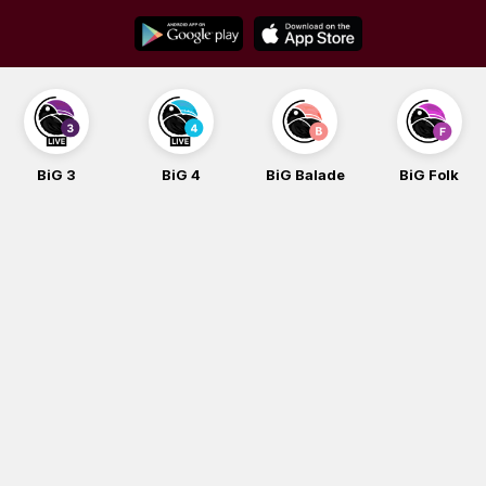
Skip
to
content
BiG 3
BiG 4
BiG Balade
BiG Folk