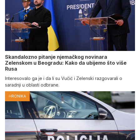
Skandalozno pitanje njemačkog novinara
Zelenskom u Beogradu: Kako da ubijemo što više
Rusa
Interesovalo ga je i da li su Vučić i Zelenski razgovarali o
saradnji u oblasti odbrane.
HRONIKA