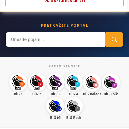
PRIKAŽI JOŠ VIJESTI
PRETRAŽITE PORTAL
Search
for:
RADIO STANICE
BiG 1
BiG 2
BiG 3
BiG 4
BiG Balade
BiG Folk
BiG iG
BiG Rock