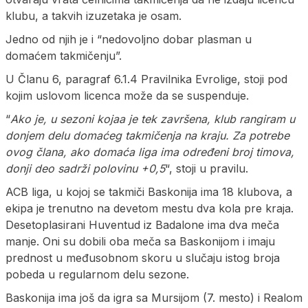
klubu, a takvih izuzetaka je osam.
Jedno od njih je i “nedovoljno dobar plasman u
domaćem takmičenju”.
U Članu 6, paragraf 6.1.4 Pravilnika Evrolige, stoji pod
kojim uslovom licenca može da se suspenduje.
“
Ako je, u sezoni kojaa je tek završena, klub rangiram u
donjem delu domaćeg takmičenja na kraju. Za potrebe
ovog člana, ako domaća liga ima određeni broj timova,
donji deo sadrži polovinu +0,5
“, stoji u pravilu.
ACB liga, u kojoj se takmiči Baskonija ima 18 klubova, a
ekipa je trenutno na devetom mestu dva kola pre kraja.
Desetoplasirani Huventud iz Badalone ima dva meča
manje. Oni su dobili oba meča sa Baskonijom i imaju
prednost u međusobnom skoru u slučaju istog broja
pobeda u regularnom delu sezone.
Baskonija ima još da igra sa Mursijom (7. mesto) i Realom