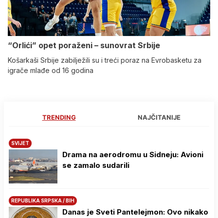
“Orlići” opet poraženi – sunovrat Srbije
Košarkaši Srbije zabilježili su i treći poraz na Evrobasketu za
igrače mlađe od 16 godina
TRENDING
NAJČITANIJE
SVIJET
Drama na aerodromu u Sidneju: Avioni
se zamalo sudarili
REPUBLIKA SRPSKA / BIH
Danas je Sveti Pantelejmon: Ovo nikako