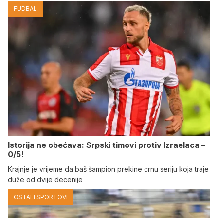
FUDBAL
Istorija ne obećava: Srpski timovi protiv Izraelaca –
0/5!
Krajnje je vrijeme da baš šampion prekine crnu seriju koja traje
duže od dvije decenije
OSTALI SPORTOVI