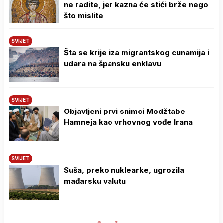
ne radite, jer kazna će stići brže nego
što mislite
SVIJET
Šta se krije iza migrantskog cunamija i
udara na špansku enklavu
SVIJET
Objavljeni prvi snimci Modžtabe
Hamneja kao vrhovnog vođe Irana
SVIJET
Suša, preko nuklearke, ugrozila
mađarsku valutu