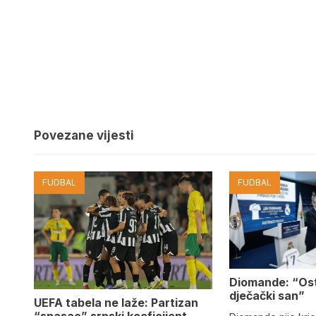
Povezane vijesti
FUDBAL
FUDBAL
Diomande: “Os
dječački san”
UEFA tabela ne laže: Partizan