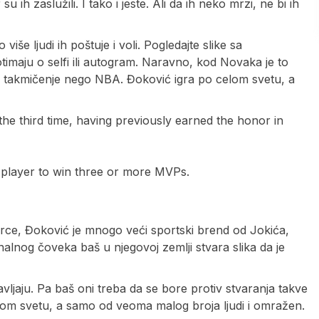
u ih zaslužili. I tako i jeste. Ali da ih neko mrzi, ne bi ih
više ljudi ih poštuje i voli. Pogledajte slike sa
timaju o selfi ili autogram. Naravno, kod Novaka je to
ije takmičenje nego NBA. Đoković igra po celom svetu, a
e third time, having previously earned the honor in
 player to win three or more MVPs.
 srce, Đoković je mnogo veći sportski brend od Jokića,
alnog čoveka baš u njegovoj zemlji stvara slika da je
vljaju. Pa baš oni treba da se bore protiv stvaranja takve
lom svetu, a samo od veoma malog broja ljudi i omražen.