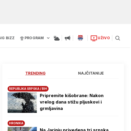
BIG BIZZ
PROGRAM
UŽIVO
TRENDING
NAJČITANIJE
REPUBLIKA SRPSKA / BIH
Pripremite kišobrane: Nakon
vrelog dana stižu pljuskovi i
grmljavina
HRONIKA
Na Јarinju privedena tri srpska