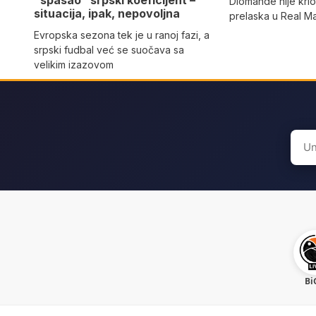
“spasao” srpski koeficijent –
Diomande nije kri
situacija, ipak, nepovoljna
prelaska u Real M
Evropska sezona tek je u ranoj fazi, a
srpski fudbal već se suočava sa
velikim izazovom
Sear
for:
Bi