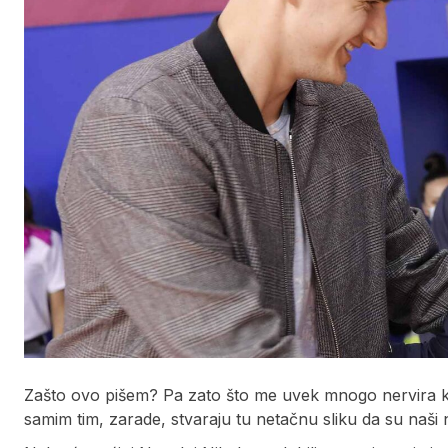
Zašto ovo pišem? Pa zato što me uvek mnogo nervira kada
samim tim, zarade, stvaraju tu netačnu sliku da su naši n