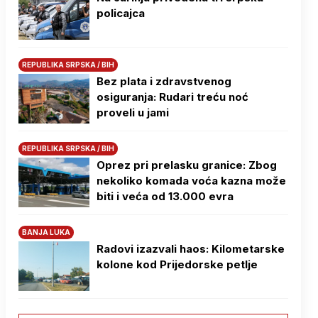
policajca
REPUBLIKA SRPSKA / BIH
Bez plata i zdravstvenog
osiguranja: Rudari treću noć
proveli u jami
REPUBLIKA SRPSKA / BIH
Oprez pri prelasku granice: Zbog
nekoliko komada voća kazna može
biti i veća od 13.000 evra
BANJA LUKA
Radovi izazvali haos: Kilometarske
kolone kod Prijedorske petlje