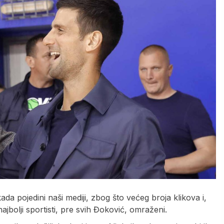
 pojedini naši mediji, zbog što većeg broja klikova i,
ajbolji sportisti, pre svih Đoković, omraženi.