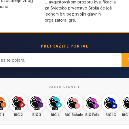
o uzbuđenje zbog
U avgustovskom prozoru kvalifikacija
adrid
za Svjetsko prvenstvo Srbija će još
jednom biti bez svojih glavnih
orgaizatora igre.
PRETRAŽITE PORTAL
ch
RADIO STANICE
G 1
BiG 2
BiG 3
BiG 4
BiG Balade
BiG Folk
BiG iG
BiG