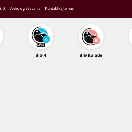
BiG
Vodič oglašavanja
Kontaktirajte nas
BiG 4
BiG Balade