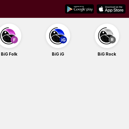
BiG Folk
BiG iG
BiG Rock