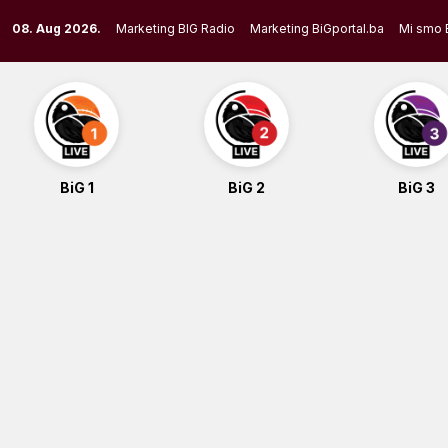
Skip
08. Aug 2026.
Marketing BIG Radio
Marketing BiGportal.ba
Mi smo 
to
content
BiG 1
BiG 2
BiG 3