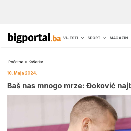
VIJESTI
SPORT
MAGAZIN
Početna
»
Košarka
10. Maja 2024.
Baš nas mnogo mrze: Đoković najbo