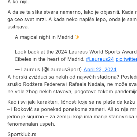
A ko nije.
A da se ta slika stvara namerno, lako je objasniti. Ka
ga ceo svet mrzi. A kada neko napiše lepo, onda je sam
usitnjava.
A magical night in Madrid
Look back at the 2024 Laureus World Sports Awards, 
Cibeles in the heart of Madrid.
#Laureus24
pic.twit
— Laureus (@LaureusSport)
April 23, 2024
A horski zvižduci sa nekih od najvećih stadiona? Posled
srušio Rodžera Federera i Rafaela Nadala, ne može svako t
ne vole zbog nekih stavova, pogotovo tokom pandemije, a
Kao i svi jaki karakteri, ličnosti koje se ne plaše da kažu
– i Đoković se ponekad ponekome zameri. Ali to nije mržn
jedno je sigurno – za zemlju koja ima manje stanovnika 
fenomenalan uspeh.
Sportklub.rs