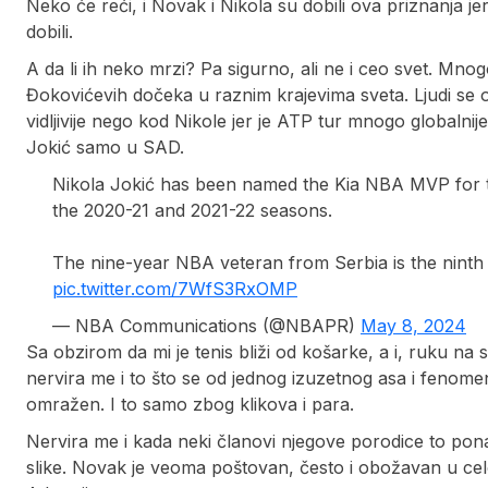
Neko će reći, i Novak i Nikola su dobili ova priznanja jer s
dobili.
A da li ih neko mrzi? Pa sigurno, ali ne i ceo svet. Mnogo 
Đokovićevih dočeka u raznim krajevima sveta. Ljudi se o
vidljivije nego kod Nikole jer je ATP tur mnogo globaln
Jokić samo u SAD.
Nikola Jokić has been named the Kia NBA MVP for th
the 2020-21 and 2021-22 seasons.
The nine-year NBA veteran from Serbia is the ninth
pic.twitter.com/7WfS3RxOMP
— NBA Communications (@NBAPR)
May 8, 2024
Sa obzirom da mi je tenis bliži od košarke, a i, ruku na
nervira me i to što se od jednog izuzetnog asa i fenomen
omražen. I to samo zbog klikova i para.
Nervira me i kada neki članovi njegove porodice to pona
slike. Novak je veoma poštovan, često i obožavan u ce