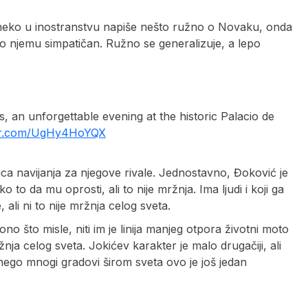
da neko u inostranstvu napiše nešto ružno o Novaku, onda
o njemu simpatičan. Ružno se generalizuje, a lepo
an unforgettable evening at the historic Palacio de
ter.com/UgHy4HoYQX
ica navijanja za njegove rivale. Jednostavno, Đoković je
o da mu oprosti, ali to nije mržnja. Ima ljudi i koji ga
li ni to nije mržnja celog sveta.
 ono što misle, niti im je linija manjeg otpora životni moto
ja celog sveta. Jokićev karakter je malo drugačiji, ali
nego mnogi gradovi širom sveta ovo je još jedan