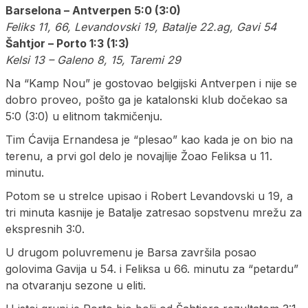
Barselona – Antverpen 5:0 (3:0)
Feliks 11, 66, Levandovski 19, Batalje 22.ag, Gavi 54
Šahtjor – Porto 1:3 (1:3)
Kelsi 13 – Galeno 8, 15, Taremi 29
Na “Kamp Nou” je gostovao belgijski Antverpen i nije se
dobro proveo, pošto ga je katalonski klub dočekao sa
5:0 (3:0) u elitnom takmičenju.
Tim Ćavija Ernandesa je “plesao” kao kada je on bio na
terenu, a prvi gol delo je novajlije Žoao Feliksa u 11.
minutu.
Potom se u strelce upisao i Robert Levandovski u 19, a
tri minuta kasnije je Batalje zatresao sopstvenu mrežu za
ekspresnih 3:0.
U drugom poluvremenu je Barsa završila posao
golovima Gavija u 54. i Feliksa u 66. minutu za “petardu”
na otvaranju sezone u eliti.