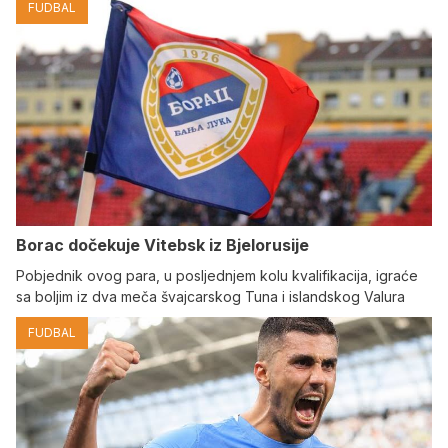
FUDBAL
Borac dočekuje Vitebsk iz Bjelorusije
Pobjednik ovog para, u posljednjem kolu kvalifikacija, igraće
sa boljim iz dva meča švajcarskog Tuna i islandskog Valura
FUDBAL