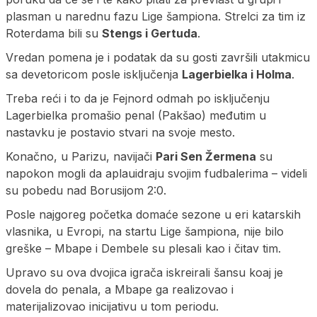
plasman u narednu fazu Lige šampiona. Strelci za tim iz
Roterdama bili su
Stengs i Gertuda
.
Vredan pomena je i podatak da su gosti završili utakmicu
sa devetoricom posle isključenja
Lagerbielka i Holma
.
Treba reći i to da je Fejnord odmah po isključenju
Lagerbielka promašio penal (Pakšao) međutim u
nastavku je postavio stvari na svoje mesto.
Konačno, u Parizu, navijači
Pari Sen Žermena
su
napokon mogli da aplauidraju svojim fudbalerima – videli
su pobedu nad Borusijom 2:0.
Posle najgoreg početka domaće sezone u eri katarskih
vlasnika, u Evropi, na startu Lige šampiona, nije bilo
greške – Mbape i Dembele su plesali kao i čitav tim.
Upravo su ova dvojica igrača iskreirali šansu koaj je
dovela do penala, a Mbape ga realizovao i
materijalizovao inicijativu u tom periodu.