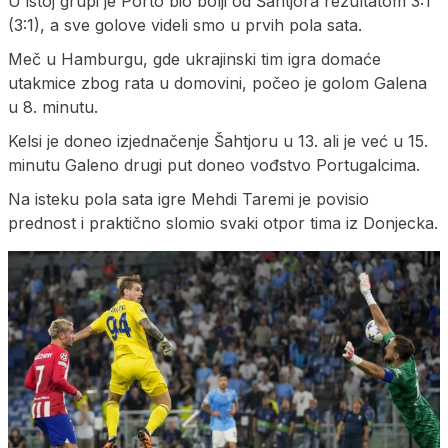
U istoj grupi je Porto bio bolji od Šahtjora rezultatom 3:1
(3:1), a sve golove videli smo u prvih pola sata.
Meč u Hamburgu, gde ukrajinski tim igra domaće
utakmice zbog rata u domovini, počeo je golom Galena
u 8. minutu.
Kelsi je doneo izjednačenje Šahtjoru u 13. ali je već u 15.
minutu Galeno drugi put doneo vođstvo Portugalcima.
Na isteku pola sata igre Mehdi Taremi je povisio
prednost i praktično slomio svaki otpor tima iz Donjecka.