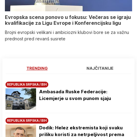
Evropska scena ponovo u fokusu: Večeras se igraju
kvalifikacije za Ligu Evrope i Konferencijsku ligu
Brojni evropski velikani i ambiciozni klubovi bore se za važnu
prednost pred revanš susrete
TRENDING
NAJČITANIJE
REPUBLIKA SRPSKA / BIH
Ambasada Ruske Federacije:
Licemjerje u svom punom sjaju
REPUBLIKA SRPSKA / BIH
Dodik: Helez ekstremista koji svaku
priliku koristi za netrpeljivost prema