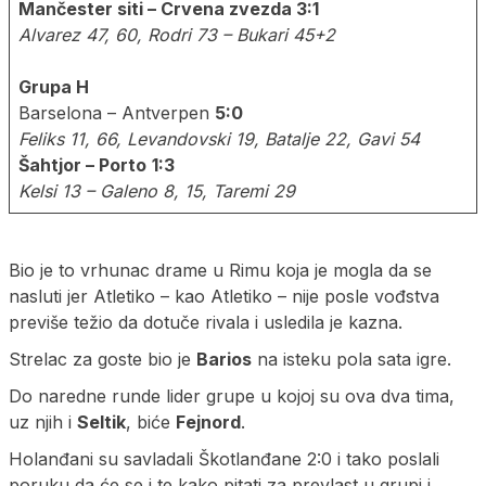
Mančester siti – Crvena zvezda 3:1
Alvarez 47, 60, Rodri 73 – Bukari 45+2
Grupa H
Barselona – Antverpen
5:0
Feliks 11, 66, Levandovski 19, Batalje 22, Gavi 54
Šahtjor – Porto
1:3
Kelsi 13 – Galeno 8, 15, Taremi 29
Bio je to vrhunac drame u Rimu koja je mogla da se
nasluti jer Atletiko – kao Atletiko – nije posle vođstva
previše težio da dotuče rivala i usledila je kazna.
Strelac za goste bio je
Barios
na isteku pola sata igre.
Do naredne runde lider grupe u kojoj su ova dva tima,
uz njih i
Seltik
, biće
Fejnord
.
Holanđani su savladali Škotlanđane 2:0 i tako poslali
poruku da će se i te kako pitati za prevlast u grupi i