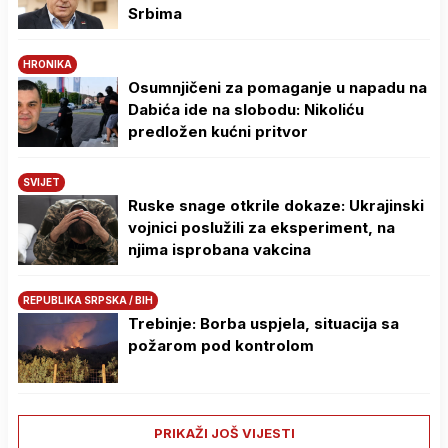
Srbima
HRONIKA
Osumnjičeni za pomaganje u napadu na
Dabića ide na slobodu: Nikoliću
predložen kućni pritvor
SVIJET
Ruske snage otkrile dokaze: Ukrajinski
vojnici poslužili za eksperiment, na
njima isprobana vakcina
REPUBLIKA SRPSKA / BIH
Trebinje: Borba uspjela, situacija sa
požarom pod kontrolom
PRIKAŽI JOŠ VIJESTI