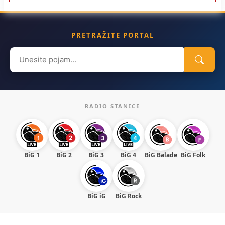
PRETRAŽITE PORTAL
Search
for:
RADIO STANICE
BiG 1
BiG 2
BiG 3
BiG 4
BiG Balade
BiG Folk
BiG iG
BiG Rock