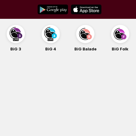
Skip
to
content
BiG 4
BiG Balade
BiG Folk
BiG iG