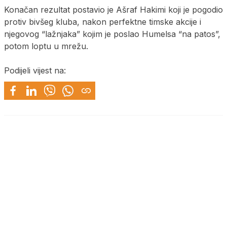
Konačan rezultat postavio je Ašraf Hakimi koji je pogodio
protiv bivšeg kluba, nakon perfektne timske akcije i
njegovog “lažnjaka” kojim je poslao Humelsa “na patos”,
potom loptu u mrežu.
Podijeli vijest na: