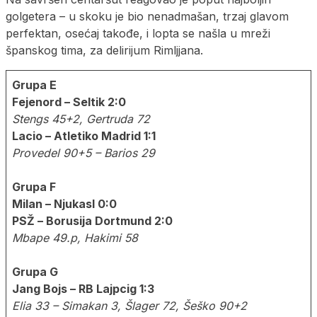
golgetera – u skoku je bio nenadmašan, trzaj glavom
perfektan, osećaj takođe, i lopta se našla u mreži
španskog tima, za delirijum Rimljjana.
Grupa E
Fejenord – Seltik
2:0
Stengs 45+2, Gertruda 72
Lacio – Atletiko Madrid
1:1
Provedel 90+5 – Barios 29
Grupa F
Milan – Njukasl 0:0
PSŽ – Borusija Dortmund 2:0
Mbape 49.p, Hakimi 58
Grupa G
Jang Bojs – RB Lajpcig 1:3
Elia 33 – Simakan 3, Šlager 72, Šeško 90+2