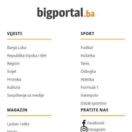
VIJESTI
SPORT
Banja Luka
Fudbal
Republika Srpska / BiH
Košarka
Region
Tenis
Svijet
Odbojka
Hronika
Atletika
Kultura
Formula 1
Saopštenje za medije
Vaterpolo
Ostali sportovi
MAGAZIN
PRATITE NAS
Facebook
Ljubav i seks
Instagram
Moda