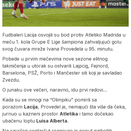
Fudbaleri Lacija osvojili su bod protiv Atletiko Madrida u
meču 1. kola Grupe E Lige šampiona zahvaljujući golu
svog čuvara mreže Ivana Provedela u 95. minutu.
Pobede u prvim mečevima nove sezone elitnog
takmičenja u utorak su ostvarili Lajpcig, Fejnord,
Barselona, PSŽ, Porto i Mančester siti koji je savladao
Zvezdu.
O junaku ove večeri, naravno, idu prvi redovi…
Kada su se mnogi na “Olimpiku” pomirili sa
porazom
Lacija
, Provedel je, nemajući šta više da čeka,
jurnuo u kazneni prostor
Atletika
i tamo dočekao
ubačenu loptu
Luisa Alberta
.
Na savršen centaršut reagovao je poput najboljih