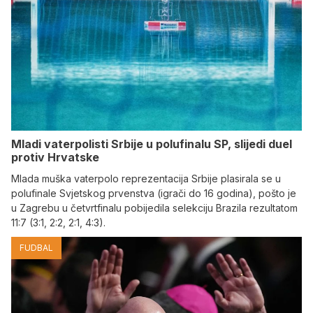
Mladi vaterpolisti Srbije u polufinalu SP, slijedi duel
protiv Hrvatske
Mlada muška vaterpolo reprezentacija Srbije plasirala se u
polufinale Svjetskog prvenstva (igrači do 16 godina), pošto je
u Zagrebu u četvrtfinalu pobijedila selekciju Brazila rezultatom
11:7 (3:1, 2:2, 2:1, 4:3).
FUDBAL