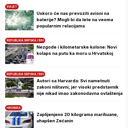
SVIJET
Uskoro će nas prevoziti avioni na
baterije? Mogli bi da lete na veoma
popularnim relacijama
REPUBLIKA SRPSKA / BIH
Nezgode i kilometarske kolone: Novi
kolaps na putu ka moru u Hrvatskoj
REPUBLIKA SRPSKA / BIH
Autori sa Harvarda: Svi nametnuti
zakoni ništavni, jer visoki predstavnik
nije nikad imao zakonodavna ovlaštenja
HRONIKA
Zaplijenjeno 20 kilograma marihuane,
uhapšen Zećanin