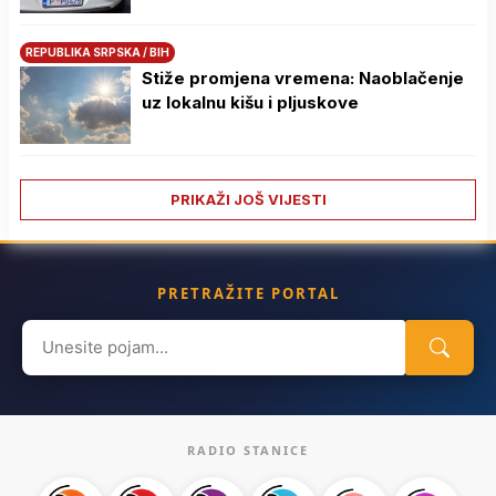
REPUBLIKA SRPSKA / BIH
Stiže promjena vremena: Naoblačenje
uz lokalnu kišu i pljuskove
PRIKAŽI JOŠ VIJESTI
PRETRAŽITE PORTAL
Search
for:
RADIO STANICE