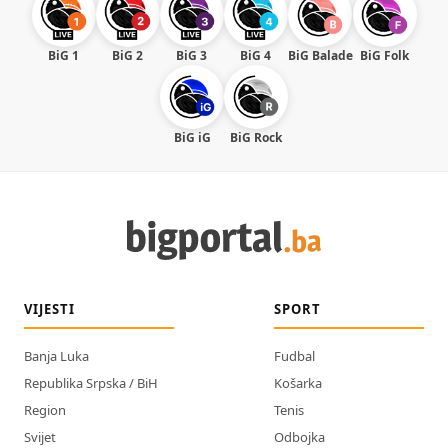
BiG 1
BiG 2
BiG 3
BiG 4
BiG Balade
BiG Folk
BiG iG
BiG Rock
VIJESTI
SPORT
Banja Luka
Fudbal
Republika Srpska / BiH
Košarka
Region
Tenis
Svijet
Odbojka