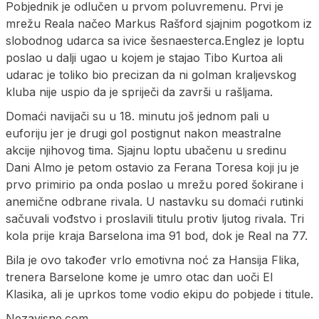
Pobjednik je odlučen u prvom poluvremenu. Prvi je
mrežu Reala načeo Markus Rašford sjajnim pogotkom iz
slobodnog udarca sa ivice šesnaesterca.Englez je loptu
poslao u dalji ugao u kojem je stajao Tibo Kurtoa ali
udarac je toliko bio precizan da ni golman kraljevskog
kluba nije uspio da je spriječi da završi u rašljama.
Domaći navijači su u 18. minutu još jednom pali u
euforiju jer je drugi gol postignut nakon meastralne
akcije njihovog tima. Sjajnu loptu ubačenu u sredinu
Dani Almo je petom ostavio za Ferana Toresa koji ju je
prvo primirio pa onda poslao u mrežu pored šokirane i
anemične odbrane rivala. U nastavku su domaći rutinki
sačuvali vođstvo i proslavili titulu protiv ljutog rivala. Tri
kola prije kraja Barselona ima 91 bod, dok je Real na 77.
Bila je ovo također vrlo emotivna noć za Hansija Flika,
trenera Barselone kome je umro otac dan uoči El
Klasika, ali je uprkos tome vodio ekipu do pobjede i titule.
Nezavisne.com