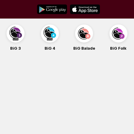
Skip
to
content
BiG 3
BiG 4
BiG Balade
BiG Folk