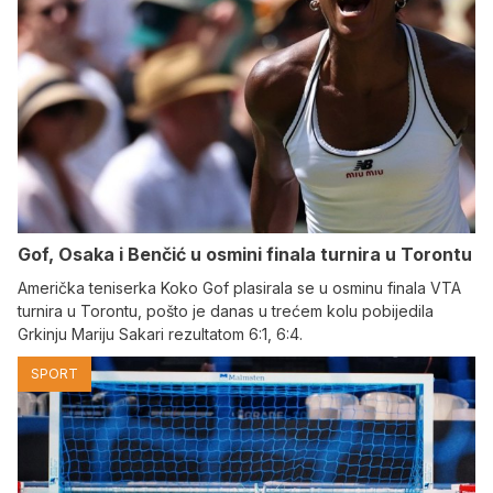
Gof, Osaka i Benčić u osmini finala turnira u Torontu
Američka teniserka Koko Gof plasirala se u osminu finala VTA
turnira u Torontu, pošto je danas u trećem kolu pobijedila
Grkinju Mariju Sakari rezultatom 6:1, 6:4.
SPORT