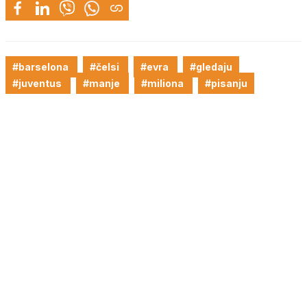
#barselona
#čelsi
#evra
#gledaju
#juventus
#manje
#miliona
#pisanju