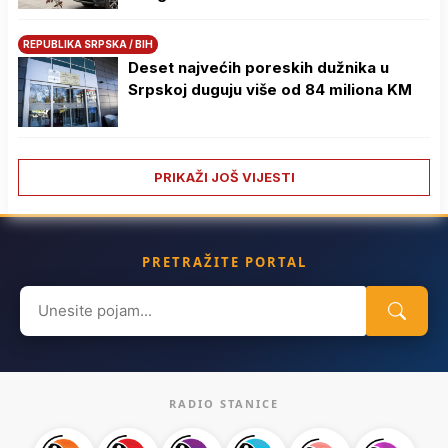
REPUBLIKA SRPSKA / BIH
Deset najvećih poreskih dužnika u
Srpskoj duguju više od 84 miliona KM
PRIKAŽI JOŠ VIJESTI
PRETRAŽITE PORTAL
Search
for:
RADIO STANICE