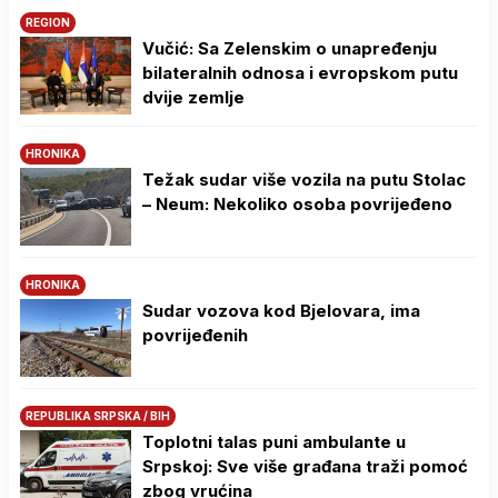
REGION
Vučić: Sa Zelenskim o unapređenju
bilateralnih odnosa i evropskom putu
dvije zemlje
HRONIKA
Težak sudar više vozila na putu Stolac
– Neum: Nekoliko osoba povrijeđeno
HRONIKA
Sudar vozova kod Bjelovara, ima
povrijeđenih
REPUBLIKA SRPSKA / BIH
Toplotni talas puni ambulante u
Srpskoj: Sve više građana traži pomoć
zbog vrućina