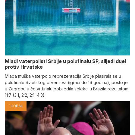
Mladi vaterpolisti Srbije u polufinalu SP, slijedi duel
protiv Hrvatske
Mlada muška vaterpolo reprezentacija Srbije plasirala se u
polufinale Svjetskog prvenstva (igrači do 16 godina), pošto je
u Zagrebu u četvrtfinalu pobijedila selekciju Brazila rezultatom
11:7 (3:1, 2:2, 2:1, 4:3).
FUDBAL