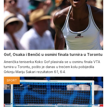
Gof, Osaka i Benčić u osmini finala turnira u Torontu
Američka teniserka Koko Gof plasirala se u osminu finala VTA
turnira u Torontu, pošto je danas u trećem kolu pobijedila
Grkinju Mariju Sakari rezultatom 6:1, 6:4.
SPORT