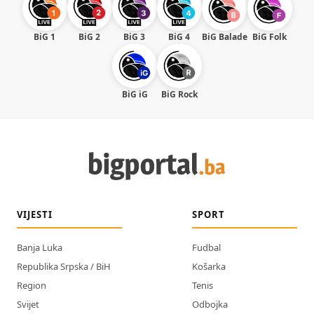
BiG 1
BiG 2
BiG 3
BiG 4
BiG Balade
BiG Folk
BiG iG
BiG Rock
VIJESTI
SPORT
Banja Luka
Fudbal
Republika Srpska / BiH
Košarka
Region
Tenis
Svijet
Odbojka