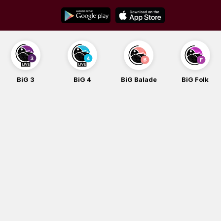
Skip
to
content
BiG 3
BiG 4
BiG Balade
BiG Folk