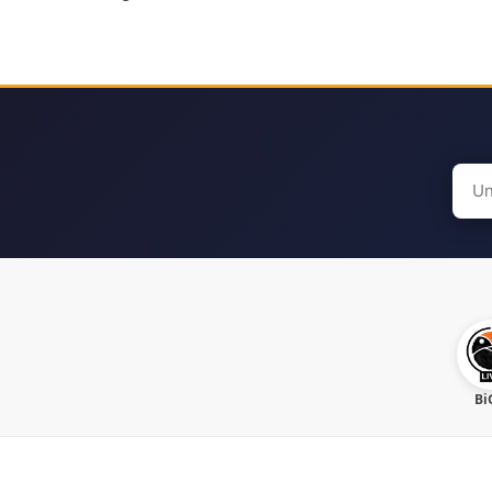
Sear
for:
Bi