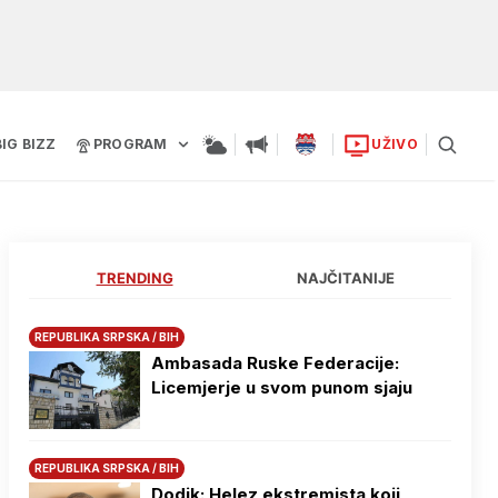
BIG BIZZ
PROGRAM
UŽIVO
TRENDING
NAJČITANIJE
REPUBLIKA SRPSKA / BIH
Ambasada Ruske Federacije:
Licemjerje u svom punom sjaju
REPUBLIKA SRPSKA / BIH
Dodik: Helez ekstremista koji