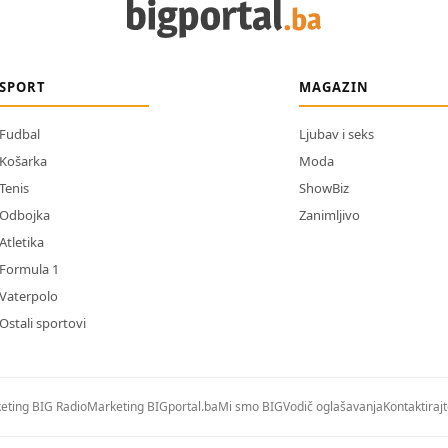
SPORT
MAGAZIN
Fudbal
Ljubav i seks
Košarka
Moda
Tenis
ShowBiz
Odbojka
Zanimljivo
Atletika
Formula 1
Vaterpolo
Ostali sportovi
eting BIG Radio
Marketing BIGportal.ba
Mi smo BIG
Vodič oglašavanja
Kontaktiraj