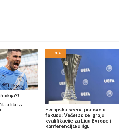
FUDBAL
Rodrija?!
ila u trku za
Evropska scena ponovo u
!
fokusu: Večeras se igraju
kvalifikacije za Ligu Evrope i
Konferencijsku ligu