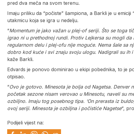
pred dva meča na svom terenu.
Imaju priliku da “počiste” šampiona, a Barkli je u emiciji
utakmicu koja se igra u nedelju.
“
Momentum je jako važan u plej-of seriji. Što se toga ti
igrao ni u prethodnoj rundi. Protiv Lejkersa su mogli da
regularnom delu i plej-ofu nije moguće. Nema šale sa nji
dobro kod kuće i svi znaju svoju ulogu. Nadigrali su ih 
kaže Barkli.
Edvards je ponovo dominirao u ekipi pobednika, to je po 
otpisao.
“
Ovo je gotovo. Minesota je bolja od Nagetsa. Denver 
početak sezone nisam verovao u Minesotu, naveli su me 
ozbiljno. Imaju tog posebnog tipa. ‘On prerasta iz buldog
ovoj seriji. Minesota je ozbiljna i počistiće Nagetse
“, pr
Podijeli vijest na: