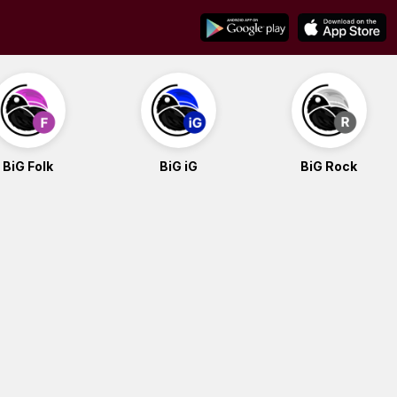
BiG Folk
BiG iG
BiG Rock