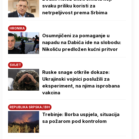
svaku priliku koristi za
netrpeljivost prema Srbima
HRONIKA
Osumnjičeni za pomaganje u
napadu na Dabića ide na slobodu:
Nikoliću predložen kućni pritvor
SVIJET
Ruske snage otkrile dokaze:
Ukrajinski vojnici poslužili za
eksperiment, na njima isprobana
vakcina
REPUBLIKA SRPSKA / BIH
Trebinje: Borba uspjela, situacija
sa požarom pod kontrolom