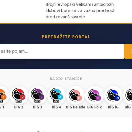
Brojni evropski velikani i ambiciozni
klubovi bore se za važnu prednost
pred revanš susrete
PRETRAŽITE PORTAL
ch
RADIO STANICE
G 1
BiG 2
BiG 3
BiG 4
BiG Balade
BiG Folk
BiG iG
BiG