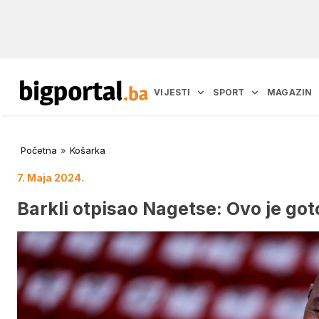
VIJESTI
SPORT
MAGAZIN
Početna
»
Košarka
7. Maja 2024.
Barkli otpisao Nagetse: Ovo je got