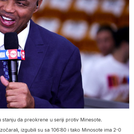
 stanju da preokrene u seriji protiv Minesote.
zočarali, izgubili su sa 106:80 i tako Minosote ima 2-0