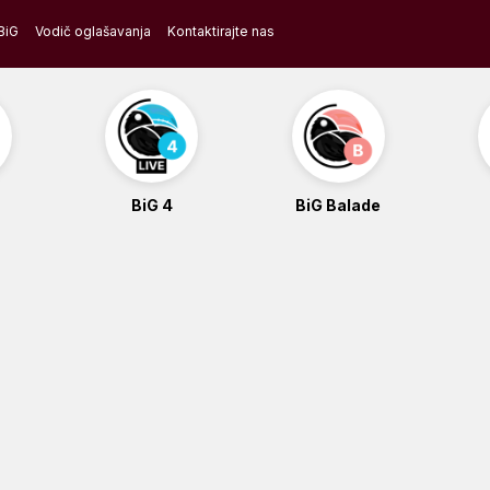
BiG
Vodič oglašavanja
Kontaktirajte nas
BiG 4
BiG Balade