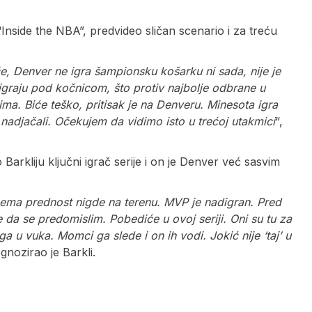
 “Inside the NBA”, predvideo sličan scenario i za treću
če, Denver ne igra šampionsku košarku ni sada, nije je
 igraju pod kočnicom, što protiv najbolje odbrane u
ma. Biće teško, pritisak je na Denveru. Minesota igra
i nadjačali. Očekujem da vidimo isto u trećoj utakmici
“,
Barkliju ključni igrač serije i on je Denver već sasvim
nema prednost nigde na terenu. MVP je nadigran. Pred
da se predomislim. Pobediće u ovoj seriji. Oni su tu za
a u vuka. Momci ga slede i on ih vodi. Jokić nije ‘taj’ u
ognozirao je Barkli.