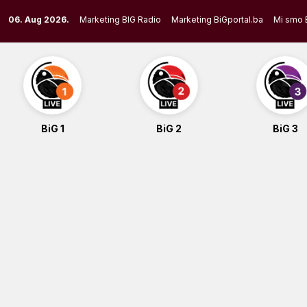
Skip
06. Aug 2026.
Marketing BIG Radio
Marketing BiGportal.ba
Mi smo 
to
content
BiG 1
BiG 2
BiG 3