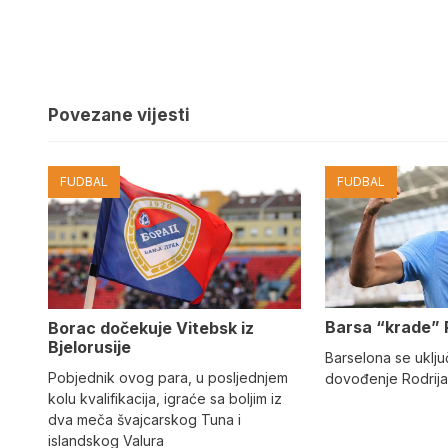
Povezane vijesti
FUDBAL
FUDBAL
Barsa “krade” 
Borac dočekuje Vitebsk iz
Bjelorusije
Barselona se uključ
Pobjednik ovog para, u posljednjem
dovođenje Rodrija
kolu kvalifikacija, igraće sa boljim iz
dva meča švajcarskog Tuna i
islandskog Valura