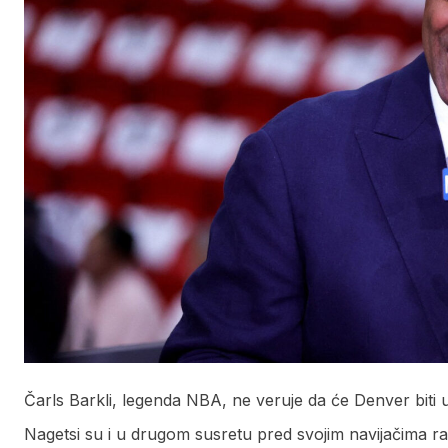
Čarls Barkli, legenda NBA, ne veruje da će Denver biti u
Nagetsi su i u drugom susretu pred svojim navijačima ra