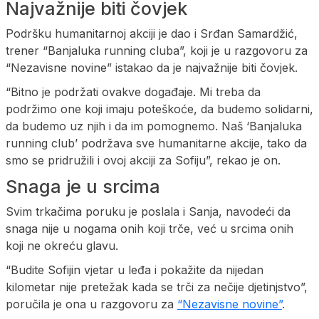
Najvažnije biti čovjek
Podršku humanitarnoj akciji je dao i Srđan Samardžić,
trener “Banjaluka running cluba”, koji je u razgovoru za
“Nezavisne novine” istakao da je najvažnije biti čovjek.
“Bitno je podržati ovakve događaje. Mi treba da
podržimo one koji imaju poteškoće, da budemo solidarni,
da budemo uz njih i da im pomognemo. Naš ‘Banjaluka
running club’ podržava sve humanitarne akcije, tako da
smo se pridružili i ovoj akciji za Sofiju”, rekao je on.
Snaga je u srcima
Svim trkačima poruku je poslala i Sanja, navodeći da
snaga nije u nogama onih koji trče, već u srcima onih
koji ne okreću glavu.
“Budite Sofijin vjetar u leđa i pokažite da nijedan
kilometar nije pretežak kada se trči za nečije djetinjstvo”,
poručila je ona u razgovoru za
“Nezavisne novine”
.