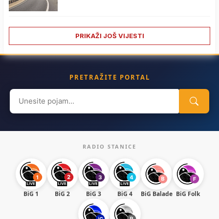
PRIKAŽI JOŠ VIJESTI
PRETRAŽITE PORTAL
Search
for:
RADIO STANICE
BiG 1
BiG 2
BiG 3
BiG 4
BiG Balade
BiG Folk