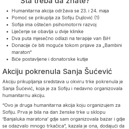
Šta treba da znate?
Humanitarna akcija održava se 23. i 24. maja
Pomoć se prikuplja za Sofiju Dujlović (1)
Sofija ima oštećen psihomotorni razvoj
Liječenje se obavlja u dvije klinike
Dva puta mjesečno odlazi na terapije van BiH
Donacije će biti moguće tokom prijave za „Bambini
maraton“
Biće postavljene i donatorske kutije
Akciju pokrenula Sanja Šućević
Akciju prikupljanja sredstava u okviru trke pokrenula je
Sanja Šućević, koja je za Sofiju i nedavno organizovala
humanitarnu akciju.
“Ovo je druga humanitarna akcija koju organizujem za
Sofiju. Prva je bila na dan ženske trke u sklopu
‘Banjaluka maratona’ gdje sam organizovala bazar i gdje
se odazvalo mnogo trkačica”, kazala je ona, dodajući da