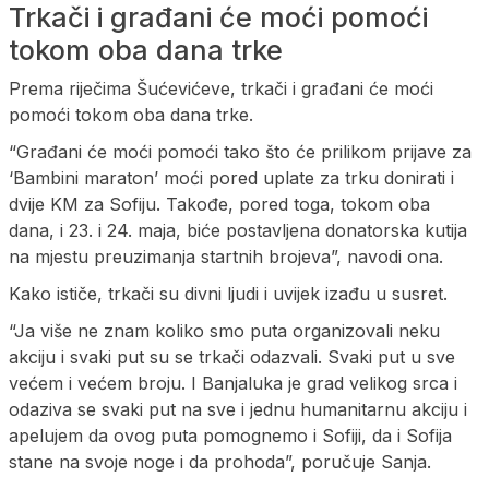
Trkači i građani će moći pomoći
tokom oba dana trke
Prema riječima Šućevićeve, trkači i građani će moći
pomoći tokom oba dana trke.
“Građani će moći pomoći tako što će prilikom prijave za
‘Bambini maraton’ moći pored uplate za trku donirati i
dvije KM za Sofiju. Takođe, pored toga, tokom oba
dana, i 23. i 24. maja, biće postavljena donatorska kutija
na mjestu preuzimanja startnih brojeva”, navodi ona.
Kako ističe, trkači su divni ljudi i uvijek izađu u susret.
“Ja više ne znam koliko smo puta organizovali neku
akciju i svaki put su se trkači odazvali. Svaki put u sve
većem i većem broju. I Banjaluka je grad velikog srca i
odaziva se svaki put na sve i jednu humanitarnu akciju i
apelujem da ovog puta pomognemo i Sofiji, da i Sofija
stane na svoje noge i da prohoda”, poručuje Sanja.