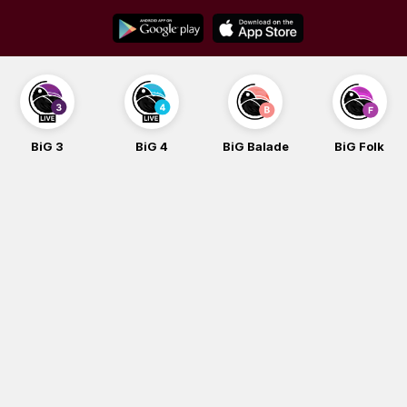
Skip
to
content
BiG 3
BiG 4
BiG Balade
BiG Folk