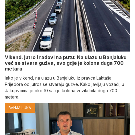
Vikend, jutro i radovi na putu: Na ulazu u Banjaluku
već se stvara gužva, evo gdje je kolona duga 700
metara
Iako je vikend, na ulazu u Banjaluku iz pravca Laktaša i
Prijedora od jutros se stvaraju gužve. Kako javljaju vozači, u
Jakupvcima je oko 10 sati je kolona vozila bila duga 700
metara.
BANJA LUKA