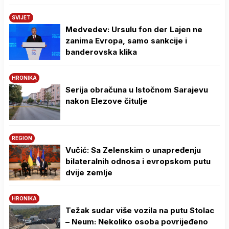
SVIJET
Medvedev: Ursulu fon der Lajen ne
zanima Evropa, samo sankcije i
banderovska klika
HRONIKA
Serija obračuna u Istočnom Sarajevu
nakon Elezove čitulje
REGION
Vučić: Sa Zelenskim o unapređenju
bilateralnih odnosa i evropskom putu
dvije zemlje
HRONIKA
Težak sudar više vozila na putu Stolac
– Neum: Nekoliko osoba povrijeđeno