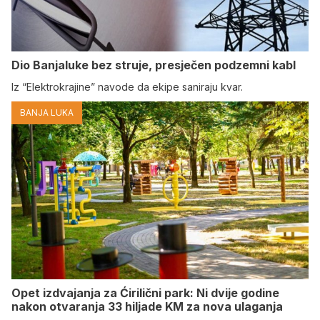
Dio Banjaluke bez struje, presječen podzemni kabl
Iz “Elektrokrajine” navode da ekipe saniraju kvar.
BANJA LUKA
Opet izdvajanja za Ćirilični park: Ni dvije godine
nakon otvaranja 33 hiljade KM za nova ulaganja