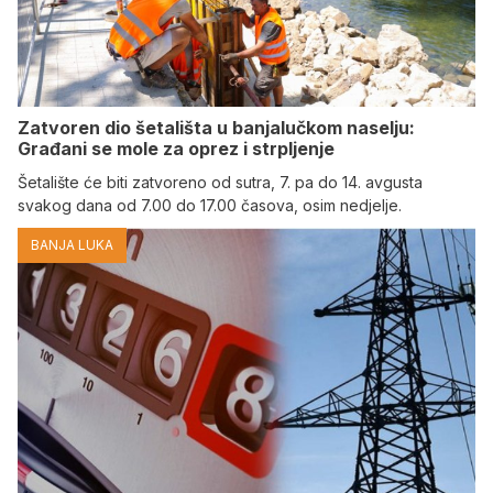
Zatvoren dio šetališta u banjalučkom naselju:
Građani se mole za oprez i strpljenje
Šetalište će biti zatvoreno od sutra, 7. pa do 14. avgusta
svakog dana od 7.00 do 17.00 časova, osim nedjelje.
BANJA LUKA