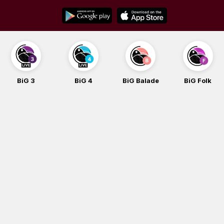
Skip
to
content
BiG 3
BiG 4
BiG Balade
BiG Folk