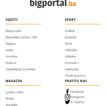
VIJESTI
SPORT
Banja Luka
Fudbal
Republika Srpska / BiH
Košarka
Region
Tenis
Svijet
Odbojka
Hronika
Atletika
Kultura
Formula 1
Saopštenje za medije
Vaterpolo
Ostali sportovi
MAGAZIN
PRATITE NAS
Facebook
Ljubav i seks
Instagram
Moda
X / Twitter
ShowBiz