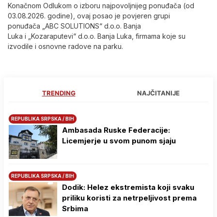
Konačnom Odlukom o izboru najpovoljnijeg ponuđača (od
03.08.2026. godine), ovaj posao je povjeren grupi
ponuđača „ABC SOLUTIONS“ d.o.o. Banja
Luka i „Kozaraputevi“ d.o.o. Banja Luka, firmama koje su
izvodile i osnovne radove na parku.
TRENDING
NAJČITANIJE
REPUBLIKA SRPSKA / BIH
Ambasada Ruske Federacije:
Licemjerje u svom punom sjaju
REPUBLIKA SRPSKA / BIH
Dodik: Helez ekstremista koji svaku
priliku koristi za netrpeljivost prema
Srbima