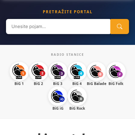
PRETRAŽITE PORTAL
Search
for:
RADIO STANICE
BiG 1
BiG 2
BiG 3
BiG 4
BiG Balade
BiG Folk
BiG iG
BiG Rock