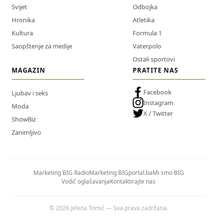
Svijet
Odbojka
Hronika
Atletika
Kultura
Formula 1
Saopštenje za medije
Vaterpolo
Ostali sportovi
MAGAZIN
PRATITE NAS
Facebook
Ljubav i seks
Instagram
Moda
X / Twitter
ShowBiz
Zanimljivo
Marketing BIG Radio
Marketing BIGportal.ba
Mi smo BIG
Vodič oglašavanja
Kontaktirajte nas
© 2026 Jelena Tomić — Sva prava zadržana.