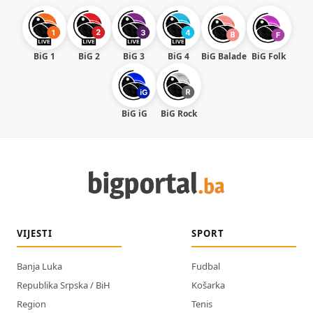
BiG 1
BiG 2
BiG 3
BiG 4
BiG Balade
BiG Folk
BiG iG
BiG Rock
VIJESTI
SPORT
Banja Luka
Fudbal
Republika Srpska / BiH
Košarka
Region
Tenis