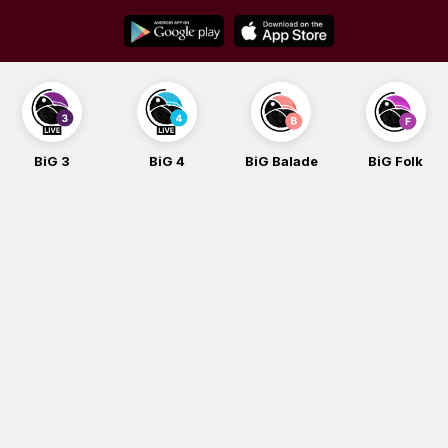
Skip
to
content
BiG 3
BiG 4
BiG Balade
BiG Folk