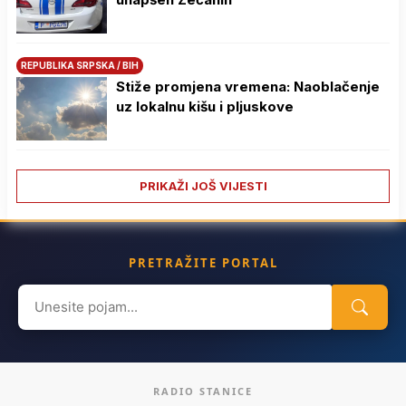
REPUBLIKA SRPSKA / BIH
Stiže promjena vremena: Naoblačenje
uz lokalnu kišu i pljuskove
PRIKAŽI JOŠ VIJESTI
PRETRAŽITE PORTAL
Search
for:
RADIO STANICE