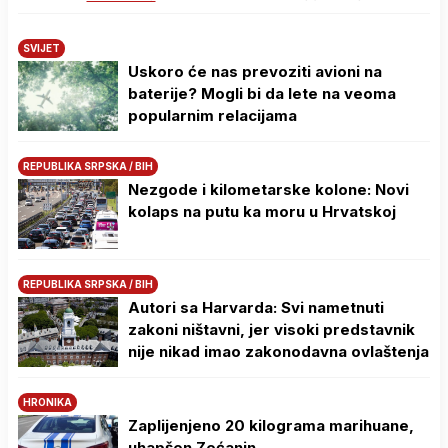
SVIJET
Uskoro će nas prevoziti avioni na
baterije? Mogli bi da lete na veoma
popularnim relacijama
REPUBLIKA SRPSKA / BIH
Nezgode i kilometarske kolone: Novi
kolaps na putu ka moru u Hrvatskoj
REPUBLIKA SRPSKA / BIH
Autori sa Harvarda: Svi nametnuti
zakoni ništavni, jer visoki predstavnik
nije nikad imao zakonodavna ovlaštenja
HRONIKA
Zaplijenjeno 20 kilograma marihuane,
uhapšen Zećanin