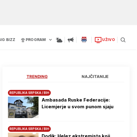
BIG BIZZ
PROGRAM
UŽIVO
TRENDING
NAJČITANIJE
REPUBLIKA SRPSKA / BIH
Ambasada Ruske Federacije:
Licemjerje u svom punom sjaju
REPUBLIKA SRPSKA / BIH
Dodik: Helez ekstremista koji