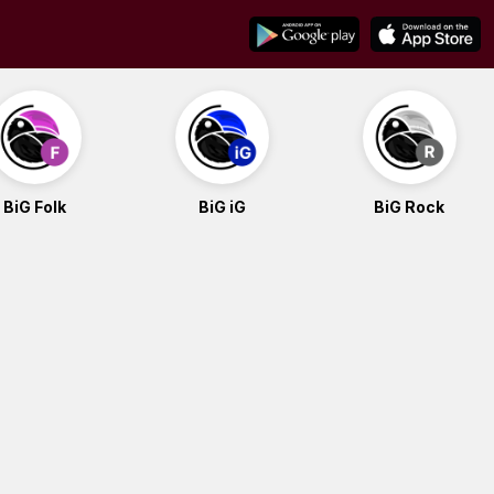
BiG Folk
BiG iG
BiG Rock