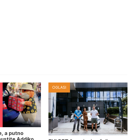
OGLASI
e, a putno
pustite Addiko