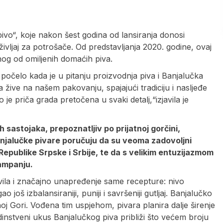
ivo“, koje nakon šest godina od lansiranja donosi
življaj za potrošače. Od predstavljanja 2020. godine, ovaj
nog od omiljenih domaćih piva.
 počelo kada je u pitanju proizvodnja piva i Banjalučka
a žive na našem pakovanju, spajajući tradiciju i nasljeđe
e priča grada pretočena u svaki detalj,“izjavila je
h sastojaka, prepoznatljiv po prijatnoj gorčini,
Banjalučke pivare poručuju da su veoma zadovoljni
 Republike Srpske i Srbije, te da s velikim entuzijazmom
ampanju.
vila i značajno unapređenje same recepture: nivo
oš izbalansiraniji, puniji i savršeniji gutljaj. Banjalučko
noj Gori. Vođena tim uspjehom, pivara planira dalje širenje
jedinstveni ukus Banjalučkog piva približi što većem broju