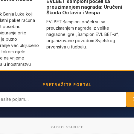
EVLBET šampioni počeli sa
preuzimanjem nagrada: Uručeni
Škoda Octavia i Vespa
k Banja Luka koji
 Zlatni paket računa
EVLBET šampioni počeli su sa
ut posebno
preuzimanjem nagrada iz velike
iguranja prije
nagradne igre „Šampion EVL BET-a“,
 je putno
organizovane povodom Svjetskog
ranje već uključeno
prvenstva u fudbalu.
 tokom cijele
e na vrijeme
a u inostranstvu
PRETRAŽITE PORTAL
ch
RADIO STANICE