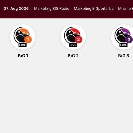
Skip
07. Aug 2026.
Marketing BIG Radio
Marketing BiGportal.ba
Mi smo 
to
content
BiG 1
BiG 2
BiG 3