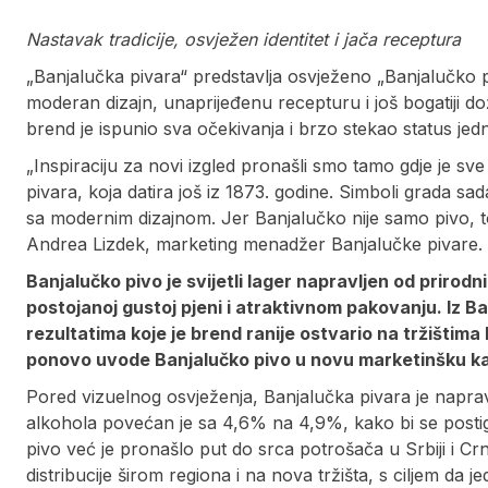
Nastavak tradicije, osvježen identitet i jača receptura
„Banjalučka pivara“ predstavlja osvježeno „Banjalučko p
moderan dizajn, unaprijeđenu recepturu i još bogatiji do
brend je ispunio sva očekivanja i brzo stekao status jed
„Inspiraciju za novi izgled pronašli smo tamo gdje je sve
pivara, koja datira još iz 1873. godine. Simboli grada sad
sa modernim dizajnom. Jer Banjalučko nije samo pivo, to j
Andrea Lizdek, marketing menadžer Banjalučke pivare.
Banjalučko pivo je svijetli lager napravljen od prirodni
postojanoj gustoj pjeni i atraktivnom pakovanju. Iz 
rezultatima koje je brend ranije ostvario na tržištima
ponovo uvode Banjalučko pivo u novu marketinšku k
Pored vizuelnog osvježenja, Banjalučka pivara je napra
alkohola povećan je sa 4,6% na 4,9%, kako bi se postigao j
pivo već je pronašlo put do srca potrošača u Srbiji i Cr
distribucije širom regiona i na nova tržišta, s ciljem da 