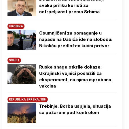
svaku priliku koristi za
netrpeljivost prema Srbima
HRONIKA
Osumnjičeni za pomaganje u
napadu na Dabića ide na slobodu:
Nikoliću predložen kućni pritvor
SVIJET
Ruske snage otkrile dokaze:
Ukrajinski vojnici poslužili za
eksperiment, na njima isprobana
vakcina
REPUBLIKA SRPSKA / BIH
Trebinje: Borba uspjela, situacija
sa požarom pod kontrolom