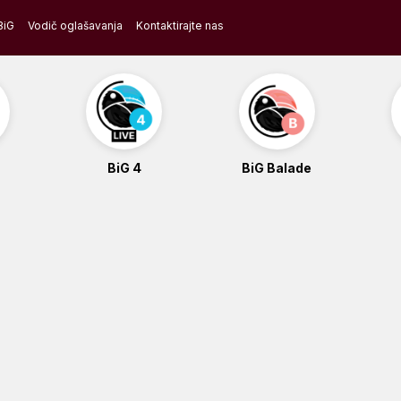
BiG
Vodič oglašavanja
Kontaktirajte nas
BiG 4
BiG Balade