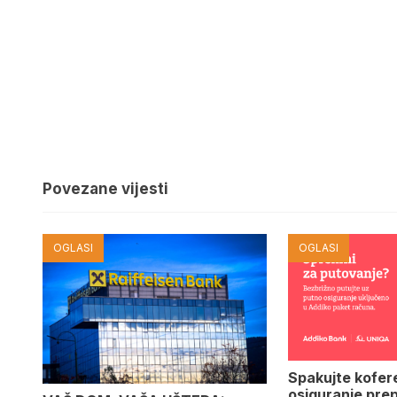
Povezane vijesti
OGLASI
OGLASI
Spakujte kofer
osiguranje pre