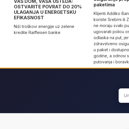
VAŠ DOM, VAŠA UŠTEDA:
paketima
OSTVARITE POVRAT DO 20%
ULAGANJA U ENERGETSKU
Klijenti Addiko Ban
EFIKASNOST
koriste Srebrni ili
ne moraju svaki p
Niži troškovi energije uz zelene
ugovarati policu os
kredite Raiffeisen banke
odlaska na put, jer
zdravstveno osigu
u paket i dostupno
godine, a odnosi s
putovanja i boravk
Sear
for: