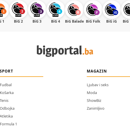
G 1
BiG 2
BiG 3
BiG 4
BiG Balade
BiG Folk
BiG iG
BiG
SPORT
MAGAZIN
Fudbal
Ljubav i seks
Košarka
Moda
Tenis
ShowBiz
Odbojka
Zanimljivo
Atletika
Formula 1