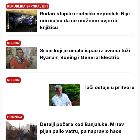
REPUBLIKA SRPSKA / BIH
Rudari stupili u radnički neposluh: Nije
normalno da ne možemo ovjeriti
knjižicu
REGION
Srbin koji je umalo ispao iz aviona tuži
Ryanair, Boeing i General Electric
REGION
Tači ostaje u pritvoru
HRONIKA
Detalji požara kod Banjaluke: Mrtav
pijan palio vatru, pa napravio haos