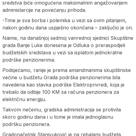
sredstva biće omogućena maksimalnim angažovanjem
administarcije na povećanju prihoda.
-Time je sva borba i polemika u vezi sa ovim pitanjem,
nakon godinu dana uspješno okončana – zaključio je on.
Naime, na današnjoj sedmoj vanrednoj sjednici Skupštine
grada Banje Luke donesena je Odluka o preraspodjeli
budžetskih sredstava u vezi sa isplatom jednokratne
podrške penzionerima.
Podsjećamo, ranije je prema amandmanima skupštinske
većine u budžetu Grada podrška penzionerima bila
navedena kao stavka podrške Elektroprivredi, koja je
trebalo da odbije 100 KM sa računa penzionera za
električnu energiju.
Takvom nečemu, gradska administracija se protivila
skoro godinu dana i u tome je imala jednoglasnu
podršku penzionera.
Gradonačelnik Stanivuković je na rebalans budžeta