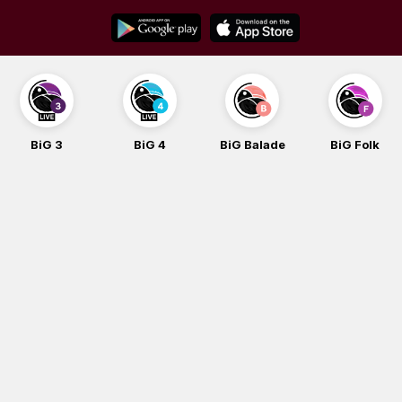
Skip
to
content
BiG 3
BiG 4
BiG Balade
BiG Folk