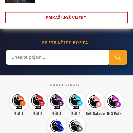
PRIKAŽI JOŠ VIJESTI
PRETRAŽITE PORTAL
Search
for:
RADIO STANICE
BiG 1
BiG 2
BiG 3
BiG 4
BiG Balade
BiG Folk