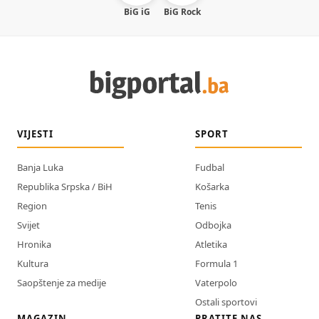
BiG iG
BiG Rock
VIJESTI
SPORT
Banja Luka
Fudbal
Republika Srpska / BiH
Košarka
Region
Tenis
Svijet
Odbojka
Hronika
Atletika
Kultura
Formula 1
Saopštenje za medije
Vaterpolo
Ostali sportovi
MAGAZIN
PRATITE NAS