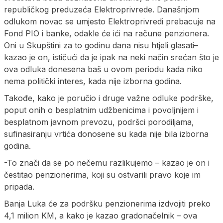
republičkog preduzeća Elektroprivrede. Današnjom
odlukom novac se umjesto Elektroprivredi prebacuje na
Fond PIO i banke, odakle će ići na račune penzionera.
Oni u Skupštini za to godinu dana nisu htjeli glasati–
kazao je on, ističući da je ipak na neki način srećan što je
ova odluka donesena baš u ovom periodu kada niko
nema politički interes, kada nije izborna godina.
Takođe, kako je poručio i druge važne odluke podrške,
poput onih o besplatnim udžbenicima i povoljnijem i
besplatnom javnom prevozu, podršci porodiljama,
sufinasiranju vrtića donosene su kada nije bila izborna
godina.
-To znači da se po nečemu razlikujemo – kazao je on i
čestitao penzionerima, koji su ostvarili pravo koje im
pripada.
Banja Luka će za podršku penzionerima izdvojiti preko
4,1 milion KM, a kako je kazao gradonačelnik – ova