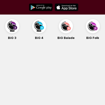
Skip
to
content
BiG 3
BiG 4
BiG Balade
BiG Folk