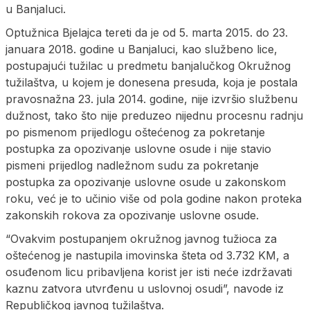
u Banjaluci.
Optužnica Bjelajca tereti da je od 5. marta 2015. do 23.
januara 2018. godine u Banjaluci, kao službeno lice,
postupajući tužilac u predmetu banjalučkog Okružnog
tužilaštva, u kojem je donesena presuda, koja je postala
pravosnažna 23. jula 2014. godine, nije izvršio službenu
dužnost, tako što nije preduzeo nijednu procesnu radnju
po pismenom prijedlogu oštećenog za pokretanje
postupka za opozivanje uslovne osude i nije stavio
pismeni prijedlog nadležnom sudu za pokretanje
postupka za opozivanje uslovne osude u zakonskom
roku, već je to učinio više od pola godine nakon proteka
zakonskih rokova za opozivanje uslovne osude.
“Ovakvim postupanjem okružnog javnog tužioca za
oštećenog je nastupila imovinska šteta od 3.732 KM, a
osuđenom licu pribavljena korist jer isti neće izdržavati
kaznu zatvora utvrđenu u uslovnoj osudi”, navode iz
Republičkog javnog tužilaštva.