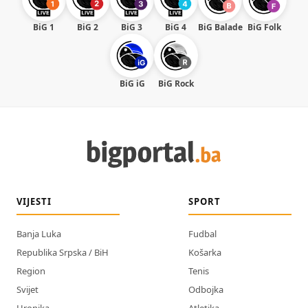
BiG 1
BiG 2
BiG 3
BiG 4
BiG Balade
BiG Folk
BiG iG
BiG Rock
VIJESTI
SPORT
Banja Luka
Fudbal
Republika Srpska / BiH
Košarka
Region
Tenis
Svijet
Odbojka
Hronika
Atletika