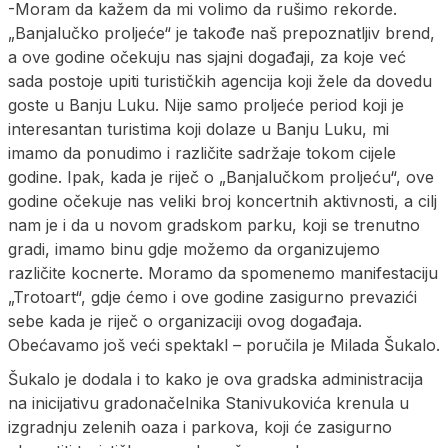
-Moram da kažem da mi volimo da rušimo rekorde.
„Banjalučko proljeće“ je takođe naš prepoznatljiv brend,
a ove godine očekuju nas sjajni događaji, za koje već
sada postoje upiti turističkih agencija koji žele da dovedu
goste u Banju Luku. Nije samo proljeće period koji je
interesantan turistima koji dolaze u Banju Luku, mi
imamo da ponudimo i različite sadržaje tokom cijele
godine. Ipak, kada je riječ o „Banjalučkom proljeću“, ove
godine očekuje nas veliki broj koncertnih aktivnosti, a cilj
nam je i da u novom gradskom parku, koji se trenutno
gradi, imamo binu gdje možemo da organizujemo
različite kocnerte. Moramo da spomenemo manifestaciju
„Trotoart“, gdje ćemo i ove godine zasigurno prevazići
sebe kada je riječ o organizaciji ovog događaja.
Obećavamo još veći spektakl – poručila je Milada Šukalo.
Šukalo je dodala i to kako je ova gradska administracija
na inicijativu gradonačelnika Stanivukovića krenula u
izgradnju zelenih oaza i parkova, koji će zasigurno