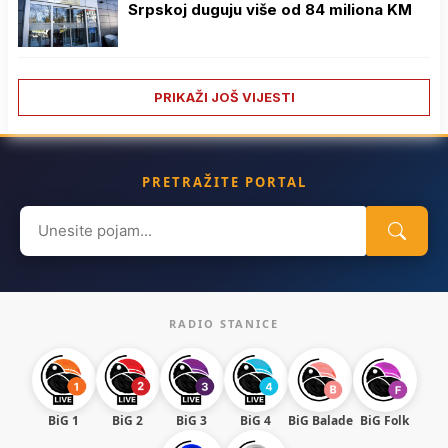
Srpskoj duguju više od 84 miliona KM
PRIKAŽI JOŠ VIJESTI
PRETRAŽITE PORTAL
Search
for:
RADIO STANICE
BiG 1
BiG 2
BiG 3
BiG 4
BiG Balade
BiG Folk