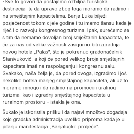
-Sve to govori da postajemo ozbiljna turistička
destinacija, te da upravo zbog toga moramo da radimo i
na smejštajnim kapacitetima. Banja Luka bilježi
posjećenost tokom cijele godine i tu imamo šansu kada je
riječ i o razvoju kongresnog turizma. Ipak, surećemo se
s tim da nemamo dovoljan broj smještanih kapaciteta, te
će za nas od velike važnosti zasigurno biti izgradnja
novog hotela „Palas“, što je pokrenuo gradonačelnik
Stanivuković, a koji će pored velikog broja smještajnih
kapaciteta imati na raspolaganju i kongresnu salu.
Svakako, naša želja je, da pored ovoga, izgradimo i još
nekoliko hotela manjeg smještajnog kapaciteta, ali uz to
moramo mnogo i da radimo na promociji ruralnog
turizma, kao i izgradnji smještajnog kapaciteta u
ruralnom prostoru – istakla je ona.
Šukalo je iskoristila priliku i da najavi mnoštvo događaja
koje gradska administracija uveliko priprema kada je u
pitanju manifestacija „Banjalučko proljeće“.