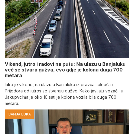
Vikend, jutro i radovi na putu: Na ulazu u Banjaluku
već se stvara gužva, evo gdje je kolona duga 700
metara
Iako je vikend, na ulazu u Banjaluku iz pravca Laktaša i
Prijedora od jutros se stvaraju gužve. Kako javljaju vozači, u
Jakupvcima je oko 10 sati je kolona vozila bila duga 700
metara.
BANJA LUKA