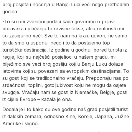
broj posjeta i noćenja u Banjoj Luci veći nego prethodnih
godina.
-To su oni zvanični podaci kada govorimo o prijavi
boravaka i plaćanju boravišne takse, ali u realnosti oni
su zasigurno veći. Sve to nam na kraju govori, ne samo
to da smo u usponu, nego i to da postajemo top
turistička destinacija. Iz godine u godinu, pored turista iz
regije, koji su najčešći posjetioci u našem gradu, mi
bilježimo sve veći broj gostiju koji u Banju Luku dolaze
letovima koji su povezani sa evropskim destinacijama. To
su gosti koji se tradiiconalno vraćaju. Prepoznaju nas po
srdačnosti, toplini, gotoljubivost koju ne mogu da osjete
svugdje. Vraćaju nam se gosti iz Njemačke, Belgije, gosti
iz cijele Evrope – kazala je ona.
Dodala je i to kako su ove godine naš grad posjetili turisti
iz dalekih zemalja, odnosno Kine, Koreje, Japana, Južne
Amerike i slično.