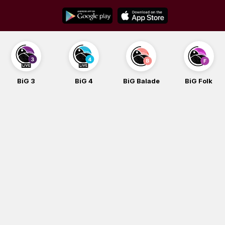
Skip
to
content
BiG 4
BiG Balade
BiG Folk
BiG iG