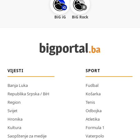
BiG iG
BiG Rock
VIJESTI
SPORT
Banja Luka
Fudbal
Republika Srpska / BiH
Košarka
Region
Tenis
Svijet
Odbojka
Hronika
Atletika
Kultura
Formula 1
Saopštenje za medije
Vaterpolo