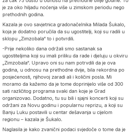
za čak 75 odsto u odnosu na prethodne dvije godine. To
je za oko hiljadu noćenja više u zimskom periodu nego
prethodnih godina.
Kazala je ovo savjetnica gradonačelnika Milada Šukalo,
koja je dodatno poručila da su ugostitelji, koji su radili u
sklopu „Zimzobala“ to i potvrdili.
-Prije nekoliko dana održali smo sastanak sa
ugostiteljima koji su imali priliku da rade i djeluju u okviru
„Zimzobala“. Upravo oni su nam potrvdili da je ova
godina, u odnosu na prethodne dvije, bila rekordna po
posjećenosti, njihovoj zaradi ali i količini posla. Mi
moramo da kažemo da je tome doprinijelo više od 300
sati različitog programa svaki dan koje je Grad
organizovao. Dodatno, tu su bili i sjajni koncerti koji su
održani za Novu godinu i popularnu reprizu, a koji su
Banju Luku postavili u centar dešavanja u cijelom
regionu – kazala je Šukalo.
Naglasila je kako zvanični podaci svjedoče o tome da je