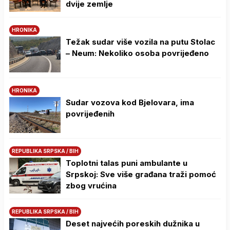
dvije zemlje
HRONIKA
Težak sudar više vozila na putu Stolac
– Neum: Nekoliko osoba povrijeđeno
HRONIKA
Sudar vozova kod Bjelovara, ima
povrijeđenih
REPUBLIKA SRPSKA / BIH
Toplotni talas puni ambulante u
Srpskoj: Sve više građana traži pomoć
zbog vrućina
REPUBLIKA SRPSKA / BIH
Deset najvećih poreskih dužnika u