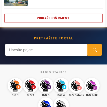
PRIKAŽI JOŠ VIJESTI
PRETRAŽITE PORTAL
Search
for:
RADIO STANICE
BiG 1
BiG 2
BiG 3
BiG 4
BiG Balade
BiG Folk