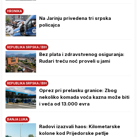
HRONIKA
Na Јarinju privedena tri srpska
policajca
REPUBLIKA SRPSKA / BIH
Bez plata i zdravstvenog osiguranja:
Rudari treću noć proveli u jami
REPUBLIKA SRPSKA / BIH
Oprez pri prelasku granice: Zbog
nekoliko komada voća kazna može biti
i veća od 13.000 evra
BANJA LUKA
Radovi izazvali haos: Kilometarske
kolone kod Prijedorske petlje