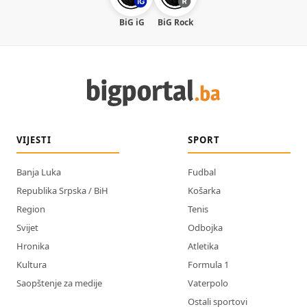
BiG iG
BiG Rock
VIJESTI
SPORT
Banja Luka
Fudbal
Republika Srpska / BiH
Košarka
Region
Tenis
Svijet
Odbojka
Hronika
Atletika
Kultura
Formula 1
Saopštenje za medije
Vaterpolo
Ostali sportovi