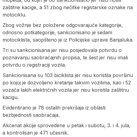
mopeda, od kojih je 60 sankcionisano jer nisu nosili
zaštitne kacige, a 51 zbog nečitke registarske oznake na
motociklu.
Zbog vožnje bez položene odgovarajuće kategorije,
odnosno potkategorije, sankcionisano je sedam
motociklista, saopšteno je iz Policijske uprave Banjaluka.
Tri su sankcionisana jer nisu posjedovala potvrdu o
poznavanju saobraćajnih propisa, te šest jer nisu imali
potvrdu o registraciji vozila.
Sankcionisana su 103 biciklista jer nisu koristila površinu
po kojoj je dozvoljeno kretanje takvim vozilima, kao i 52
vozača lakih električnih vozila jer nisu koristila zaštitnu
kacigu.
Evidentirano je 78 ostalih prekršaja iz oblasti
bezbjednosti saobraćaja.
Akcenat akcije sprovedene u petak i subotu, 3. i 4. jula,
a kontrolisan je 471 učesnik.