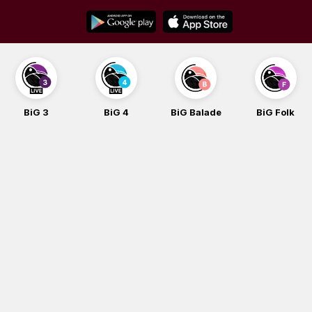
Skip
to
content
BiG 3
BiG 4
BiG Balade
BiG Folk