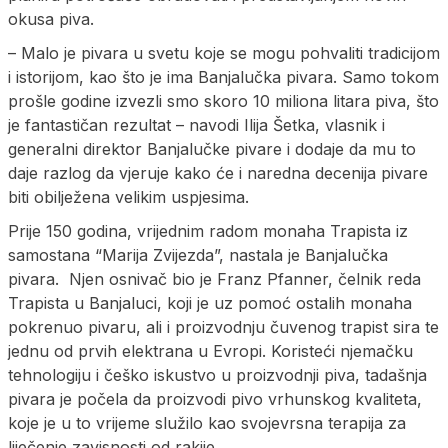
okusa piva.
– Malo je pivara u svetu koje se mogu pohvaliti tradicijom
i istorijom, kao što je ima Banjalučka pivara. Samo tokom
prošle godine izvezli smo skoro 10 miliona litara piva, što
je fantastičan rezultat – navodi Ilija Šetka, vlasnik i
generalni direktor Banjalučke pivare i dodaje da mu to
daje razlog da vjeruje kako će i naredna decenija pivare
biti obilježena velikim uspjesima.
Prije 150 godina, vrijednim radom monaha Trapista iz
samostana “Marija Zvijezda”, nastala je Banjalučka
pivara. Njen osnivač bio je Franz Pfanner, čelnik reda
Trapista u Banjaluci, koji je uz pomoć ostalih monaha
pokrenuo pivaru, ali i proizvodnju čuvenog trapist sira te
jednu od prvih elektrana u Evropi. Koristeći njemačku
tehnologiju i češko iskustvo u proizvodnji piva, tadašnja
pivara je počela da proizvodi pivo vrhunskog kvaliteta,
koje je u to vrijeme služilo kao svojevrsna terapija za
liječenje zavisnosti od rakije.