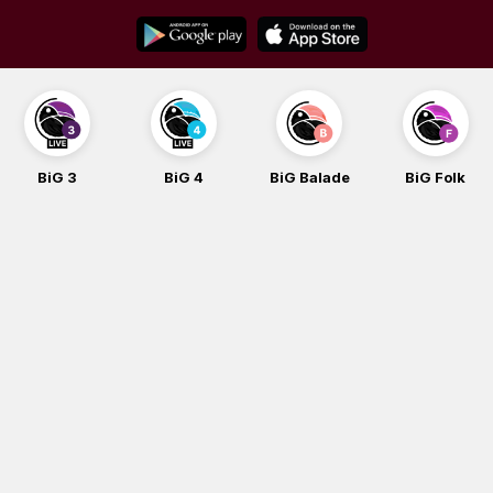
Skip
to
content
BiG 3
BiG 4
BiG Balade
BiG Folk