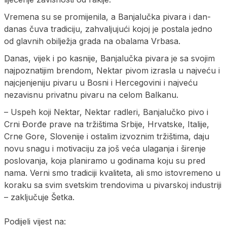
Vremena su se promijenila, a Banjalučka pivara i dan-
danas čuva tradiciju, zahvaljujući kojoj je postala jedno
od glavnih obilježja grada na obalama Vrbasa.
Danas, vijek i po kasnije, Banjalučka pivara je sa svojim
najpoznatijim brendom, Nektar pivom izrasla u najveću i
najcjenjeniju pivaru u Bosni i Hercegovini i najveću
nezavisnu privatnu pivaru na celom Balkanu.
– Uspeh koji Nektar, Nektar radleri, Banjalučko pivo i
Crni Đorđe prave na tržištima Srbije, Hrvatske, Italije,
Crne Gore, Slovenije i ostalim izvoznim tržištima, daju
novu snagu i motivaciju za još veća ulaganja i širenje
poslovanja, koja planiramo u godinama koju su pred
nama. Verni smo tradiciji kvaliteta, ali smo istovremeno u
koraku sa svim svetskim trendovima u pivarskoj industriji
– zaključuje Šetka.
Podijeli vijest na: