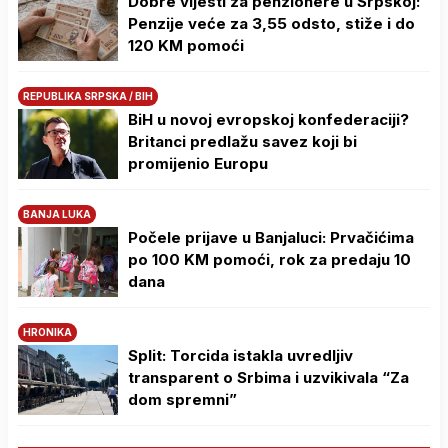
Dobre vijesti za penzionere u Srpskoj:
Penzije veće za 3,55 odsto, stiže i do
120 KM pomoći
REPUBLIKA SRPSKA / BIH
BiH u novoj evropskoj konfederaciji?
Britanci predlažu savez koji bi
promijenio Europu
BANJA LUKA
Počele prijave u Banjaluci: Prvačićima
po 100 KM pomoći, rok za predaju 10
dana
HRONIKA
Split: Torcida istakla uvredljiv
transparent o Srbima i uzvikivala “Za
dom spremni”