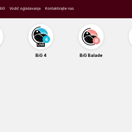
BiG
Vodič oglašavanja
Kontaktirajte nas
BiG 4
BiG Balade