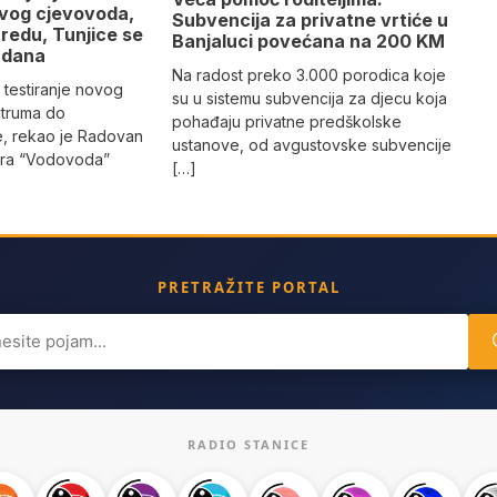
ovog cjevovoda,
Subvencija za privatne vrtiće u
redu, Tunjice se
Banjaluci povećana na 200 KM
 dana
Na radost preko 3.000 porodica koje
 testiranje novog
su u sistemu subvencija za djecu koja
truma do
pohađaju privatne predškolske
e, rekao je Radovan
ustanove, od avgustovske subvencije
tora “Vodovoda”
[…]
PRETRAŽITE PORTAL
ch
RADIO STANICE