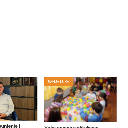
BANJA LUKA
punjenje i
Veća pomoć roditeljima: