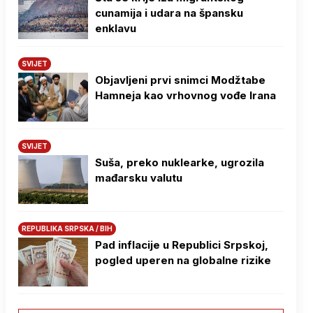
cunamija i udara na špansku
enklavu
SVIJET
Objavljeni prvi snimci Modžtabe
Hamneja kao vrhovnog vođe Irana
SVIJET
Suša, preko nuklearke, ugrozila
mađarsku valutu
REPUBLIKA SRPSKA / BIH
Pad inflacije u Republici Srpskoj,
pogled uperen na globalne rizike