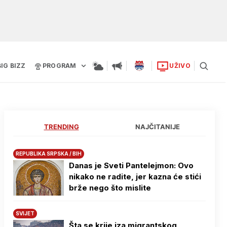
BIG BIZZ
PROGRAM
UŽIVO
TRENDING
NAJČITANIJE
REPUBLIKA SRPSKA / BIH
Danas je Sveti Pantelejmon: Ovo
nikako ne radite, jer kazna će stići
brže nego što mislite
SVIJET
Šta se krije iza migrantskog