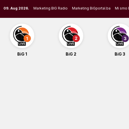
Skip
09. Aug 2026.
Marketing BIG Radio
Marketing BiGportal.ba
Mi smo 
to
content
BiG 1
BiG 2
BiG 3