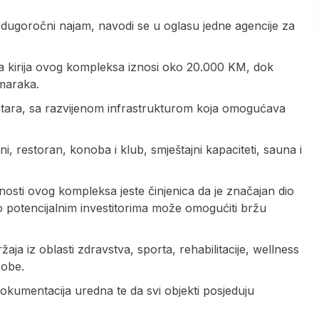
 dugoročni najam, navodi se u oglasu jedne agencije za
 kirija ovog kompleksa iznosi oko 20.000 KM, dok
 maraka.
metara, sa razvijenom infrastrukturom koja omogućava
, restoran, konoba i klub, smještajni kapaciteti, sauna i
osti ovog kompleksa jeste činjenica da je značajan dio
o potencijalnim investitorima može omogućiti bržu
aja iz oblasti zdravstva, sporta, rehabilitacije, wellness
sobe.
kumentacija uredna te da svi objekti posjeduju