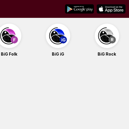
BiG Folk
BiG iG
BiG Rock