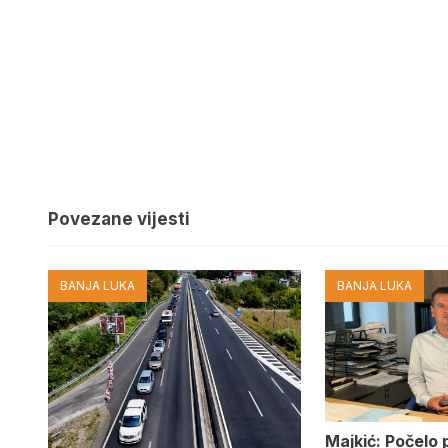
Povezane vijesti
BANJA LUKA
BANJA LUKA
Majkić: Počelo 