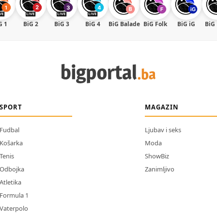
G 1
BiG 2
BiG 3
BiG 4
BiG Balade
BiG Folk
BiG iG
BiG
SPORT
MAGAZIN
Fudbal
Ljubav i seks
Košarka
Moda
Tenis
ShowBiz
Odbojka
Zanimljivo
Atletika
Formula 1
Vaterpolo