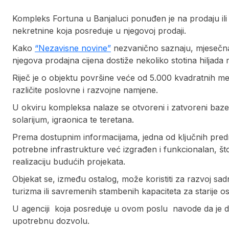
Kompleks Fortuna u Banjaluci ponuđen je na prodaju ili
nekretnine koja posreduje u njegovoj prodaji.
Kako
“Nezavisne novine”
nezvanično saznaju, mjesečna
njegova prodajna cijena dostiže nekoliko stotina hiljada
Riječ je o objektu površine veće od 5.000 kvadratnih 
različite poslovne i razvojne namjene.
U okviru kompleksa nalaze se otvoreni i zatvoreni bazeni
solarijum, igraonica te teretana.
Prema dostupnim informacijama, jedna od ključnih predn
potrebne infrastrukture već izgrađen i funkcionalan, št
realizaciju budućih projekata.
Objekat se, između ostalog, može koristiti za razvoj sadrž
turizma ili savremenih stambenih kapaciteta za starije o
U agenciji koja posreduje u ovom poslu navode da je do
upotrebnu dozvolu.