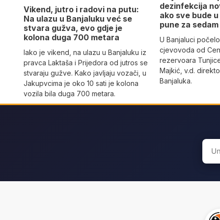
dezinfekcija n
Vikend, jutro i radovi na putu:
ako sve bude u 
Na ulazu u Banjaluku već se
pune za sedam
stvara gužva, evo gdje je
kolona duga 700 metara
U Banjaluci počelo
cjevovoda od Cen
Iako je vikend, na ulazu u Banjaluku iz
rezervoara Tunjic
pravca Laktaša i Prijedora od jutros se
Majkić, v.d. direk
stvaraju gužve. Kako javljaju vozači, u
Banjaluka.
Jakupvcima je oko 10 sati je kolona
vozila bila duga 700 metara.
Sear
for: