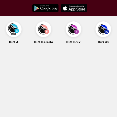
Skip
to
content
BiG 4
BiG Balade
BiG Folk
BiG iG