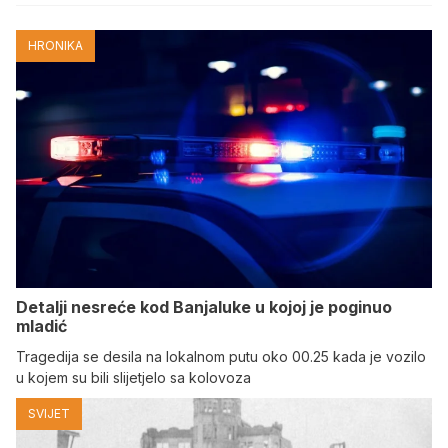
HRONIKA
Detalji nesreće kod Banjaluke u kojoj je poginuo
mladić
Tragedija se desila na lokalnom putu oko 00.25 kada je vozilo
u kojem su bili slijetjelo sa kolovoza
SVIJET