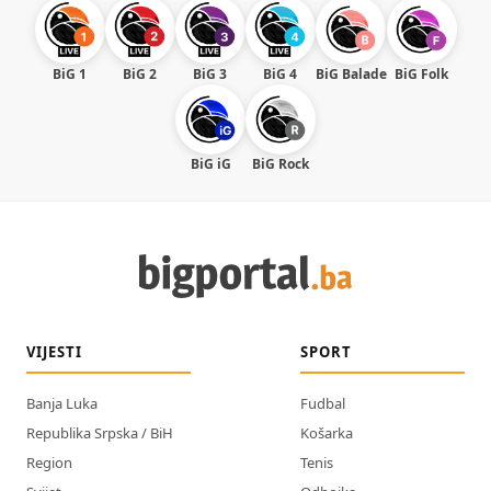
BiG 1
BiG 2
BiG 3
BiG 4
BiG Balade
BiG Folk
BiG iG
BiG Rock
VIJESTI
SPORT
Banja Luka
Fudbal
Republika Srpska / BiH
Košarka
Region
Tenis