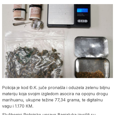
Policija je kod Đ.К. juče pronašla i oduzela zelenu biljnu
materiju koja svojim izgledom asocira na opojnu drogu
marihuanu, ukupne težine 77,34 grama, te digitalnu
vagu i 1.170 КM.
Službenici Policijske uprave Banjaluka izvršili su