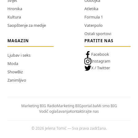
Svijet
Odbojka
Hronika
Atletika
Kultura
Formula 1
Saopštenje za medije
Vaterpolo
Ostali sportovi
MAGAZIN
PRATITE NAS
Facebook
Ljubav i seks
Instagram
Moda
X / Twitter
ShowBiz
Zanimljivo
Marketing BIG Radio
Marketing BIGportal.ba
Mi smo BIG
Vodič oglašavanja
Kontaktirajte nas
© 2026 Jelena Tomić — Sva prava zadržana.