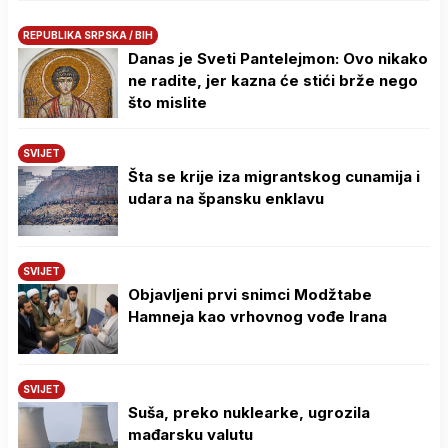
REPUBLIKA SRPSKA / BIH
Danas je Sveti Pantelejmon: Ovo nikako
ne radite, jer kazna će stići brže nego
što mislite
SVIJET
Šta se krije iza migrantskog cunamija i
udara na špansku enklavu
SVIJET
Objavljeni prvi snimci Modžtabe
Hamneja kao vrhovnog vođe Irana
SVIJET
Suša, preko nuklearke, ugrozila
mađarsku valutu