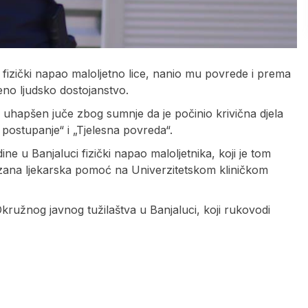
e fizički napao maloljetno lice, nanio mu povrede i prema
eno ljudsko dostojanstvo.
je uhapšen juče zbog sumnje da je počinio krivična djela
 postupanje“ i „Tjelesna povreda“.
ne u Banjaluci fizički napao maloljetnika, koji je tom
azana ljekarska pomoć na Univerzitetskom kliničkom
Okružnog javnog tužilaštva u Banjaluci, koji rukovodi