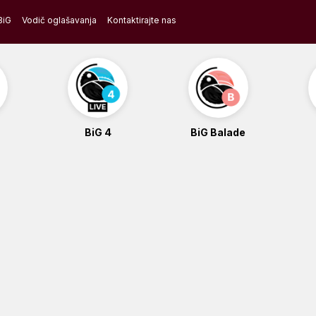
BiG
Vodič oglašavanja
Kontaktirajte nas
BiG 4
BiG Balade