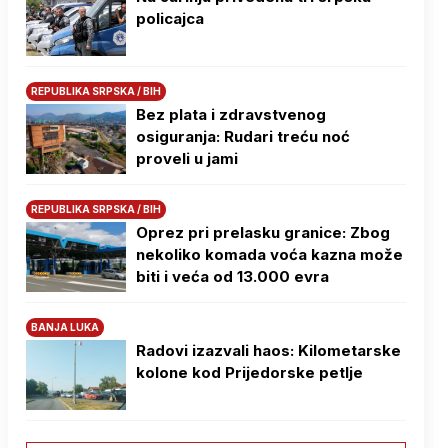
policajca
REPUBLIKA SRPSKA / BIH
Bez plata i zdravstvenog
osiguranja: Rudari treću noć
proveli u jami
REPUBLIKA SRPSKA / BIH
Oprez pri prelasku granice: Zbog
nekoliko komada voća kazna može
biti i veća od 13.000 evra
BANJA LUKA
Radovi izazvali haos: Kilometarske
kolone kod Prijedorske petlje