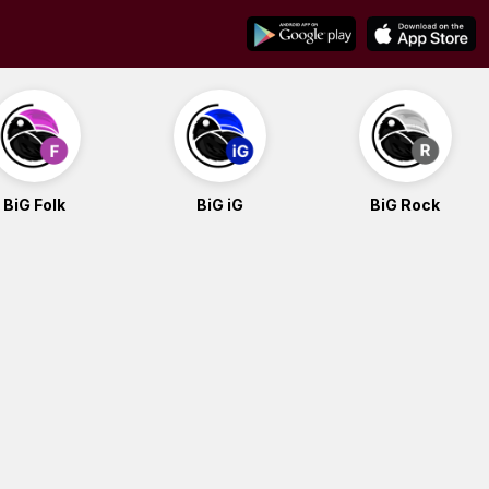
BiG Folk
BiG iG
BiG Rock