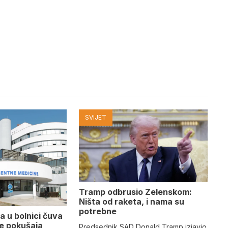
SVIJET
Tramp odbrusio Zelenskom:
Ništa od raketa, i nama su
potrebne
a u bolnici čuva
se pokušaja
Predsednik SAD Donald Tramp izjavio