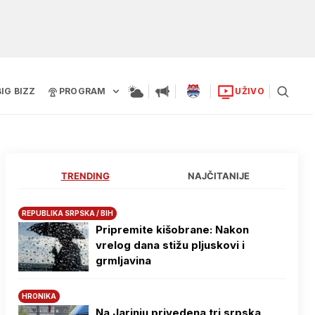
BIG BIZZ
PROGRAM
UŽIVO
TRENDING
NAJČITANIJE
REPUBLIKA SRPSKA / BIH
Pripremite kišobrane: Nakon
vrelog dana stižu pljuskovi i
grmljavina
HRONIKA
Na Јarinju privedena tri srpska