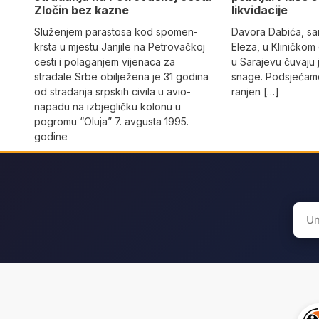
Zločin bez kazne
likvidacije
Služenjem parastosa kod spomen-
Davora Dabića, sa
krsta u mjestu Janjile na Petrovačkoj
Eleza, u Kliničkom
cesti i polaganjem vijenaca za
u Sarajevu čuvaju 
stradale Srbe obilježena je 31 godina
snage. Podsjećamo
od stradanja srpskih civila u avio-
ranjen […]
napadu na izbjegličku kolonu u
pogromu “Oluja” 7. avgusta 1995.
godine
Sear
for: