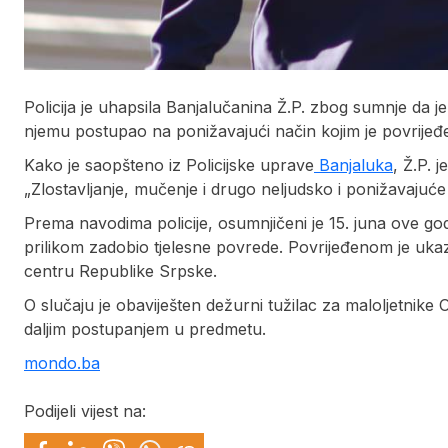
Policija je uhapsila Banjalučanina Ž.P. zbog sumnje da j
njemu postupao na ponižavajući način kojim je povrijeđ
Kako je saopšteno iz Policijske uprave
Banjaluka
, Ž.P. 
„Zlostavljanje, mučenje i drugo neljudsko i ponižavajuće
Prema navodima policije, osumnjičeni je 15. juna ove godi
prilikom zadobio tjelesne povrede. Povrijeđenom je uk
centru Republike Srpske.
O slučaju je obaviješten dežurni tužilac za maloljetnike 
daljim postupanjem u predmetu.
mondo.ba
Podijeli vijest na: