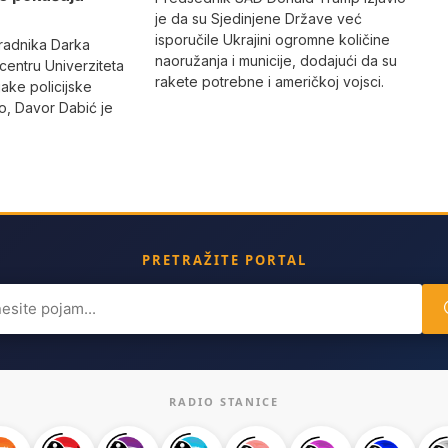
je da su Sjedinjene Države već
isporučile Ukrajini ogromne količine
radnika Darka
naoružanja i municije, dodajući da su
 centru Univerziteta
rakete potrebne i američkoj vojsci.
jake policijske
, Davor Dabić je
PRETRAŽITE PORTAL
ch
RADIO STANICE