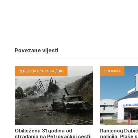
Povezane vijesti
REPUBLIKA SRPSKA / BIH
HRONIKA
Obilježena 31 godina od
Ranjenog Dabić
stradanja na Petrovačkoj cesti:
policija: Plaše 