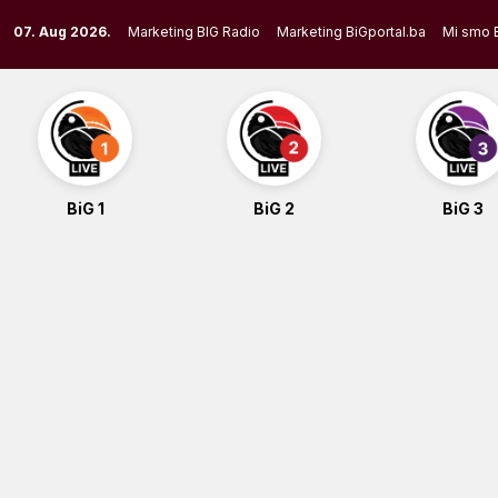
Skip
07. Aug 2026.
Marketing BIG Radio
Marketing BiGportal.ba
Mi smo 
to
content
BiG 1
BiG 2
BiG 3