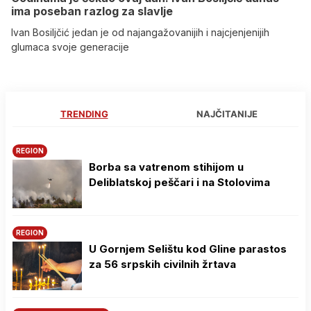
ima poseban razlog za slavlje
Ivan Bosiljčić jedan je od najangažovanijih i najcjenjenijih
glumaca svoje generacije
TRENDING
NAJČITANIJE
REGION
Borba sa vatrenom stihijom u
Deliblatskoj peščari i na Stolovima
REGION
U Gornjem Selištu kod Gline parastos
za 56 srpskih civilnih žrtava