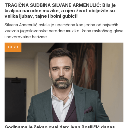
TRAGIČNA SUDBINA SILVANE ARMENULIĆ: Bila je
kraljica narodne muzike, a njen život obilježile su
velika ljubav, tajne i bolni gubici!
Silvana Armenulić ostala je upamćena kao jedna od najvećih
zvezda jugoslovenske narodne muzike, žena raskošnog glasa
i neverovatne harizme
EX YU
Godinama je čekao ovaj dan: Ivan Bosiljčić danas