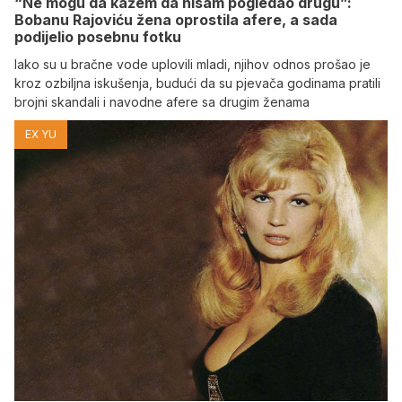
“Ne mogu da kažem da nisam pogledao drugu”:
Bobanu Rajoviću žena oprostila afere, a sada
podijelio posebnu fotku
Iako su u bračne vode uplovili mladi, njihov odnos prošao je
kroz ozbiljna iskušenja, budući da su pjevača godinama pratili
brojni skandali i navodne afere sa drugim ženama
EX YU