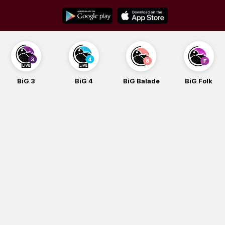
Skip
to
content
BiG 3
BiG 4
BiG Balade
BiG Folk