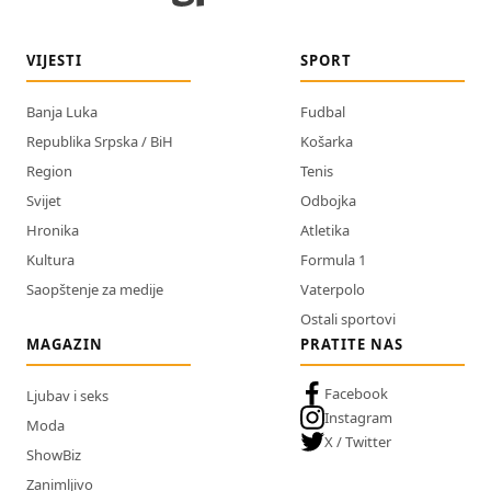
VIJESTI
SPORT
Banja Luka
Fudbal
Republika Srpska / BiH
Košarka
Region
Tenis
Svijet
Odbojka
Hronika
Atletika
Kultura
Formula 1
Saopštenje za medije
Vaterpolo
Ostali sportovi
MAGAZIN
PRATITE NAS
Facebook
Ljubav i seks
Instagram
Moda
X / Twitter
ShowBiz
Zanimljivo