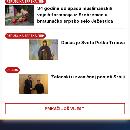
REPUBLIKA SRPSKA / BIH
34 godine od upada muslimanskih
vojnih formacija iz Srebrenice u
bratunačko srpsko selo Јežestica
REPUBLIKA SRPSKA / BIH
Danas je Sveta Petka Trnova
REGION
Zelenski u zvaničnoj posjeti Srbiji
PRIKAŽI JOŠ VIJESTI