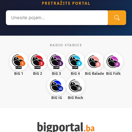
PRETRAŽITE PORTAL
Search
for:
RADIO STANICE
BiG 1
BiG 2
BiG 3
BiG 4
BiG Balade
BiG Folk
BiG iG
BiG Rock