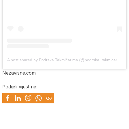
A post shared by Podrška Takmičarima (@podrska_takmicarima)
Nezavisne.com
Podijeli vijest na: