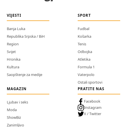
VIJESTI
SPORT
Banja Luka
Fudbal
Republika Srpska / BiH
Košarka
Region
Tenis
Svijet
Odbojka
Hronika
Atletika
Kultura
Formula 1
Saopštenje za medije
Vaterpolo
Ostali sportovi
MAGAZIN
PRATITE NAS
Facebook
Ljubav i seks
Instagram
Moda
X / Twitter
ShowBiz
Zanimljivo