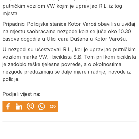
putničkim vozilom VW kojim je upravljao R.L. iz tog
mjesta.
Pripadnici Policijske stanice Kotor Varoš obavili su uviđaj
na mjestu saobraćajne nezgode koja se juče oko 10.30
časova dogodila u Ulici cara Dušana u Kotor Varošu.
U nezgodi su učestvovali R.L., koji je upravljao putničkim
vozilom marke VW, i biciklista S.B. Tom prilikom biciklista
je zadobio teške tjelesne povrede, a o okolnostima
nezgode preduzimaju se dalje mjere i radnje, navode iz
policije.
Podijeli vijest na: