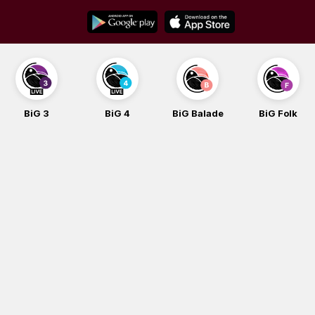
Skip
to
content
BiG 3
BiG 4
BiG Balade
BiG Folk