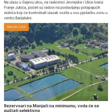
Na ulazu u Gajevu ulicu, na raskrsnici Jevrejske i Ulice Ivana
Franje Jukića, počeli su radovi na postavljanju potapajućih
stubića koji će kontrolisati ulazak vozila u ovu pješačku zonu u
centru Banjaluke.
BANJA LUKA
Rezervoari na Manjači na minimumu, voda će se
puštati selektivno