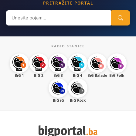
PRETRAŽITE PORTAL
Search
for:
RADIO STANICE
BiG 1
BiG 2
BiG 3
BiG 4
BiG Balade
BiG Folk
BiG iG
BiG Rock