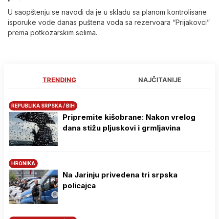
U saopštenju se navodi da je u skladu sa planom kontrolisane
isporuke vode danas puštena voda sa rezervoara “Prijakovci”
prema potkozarskim selima.
TRENDING
NAJČITANIJE
REPUBLIKA SRPSKA / BIH
Pripremite kišobrane: Nakon vrelog
dana stižu pljuskovi i grmljavina
HRONIKA
Na Јarinju privedena tri srpska
policajca