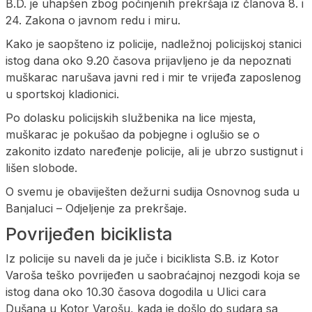
B.D. je uhapšen zbog počinjenih prekršaja iz članova 8. i
24. Zakona o javnom redu i miru.
Kako je saopšteno iz policije, nadležnoj policijskoj stanici
istog dana oko 9.20 časova prijavljeno je da nepoznati
muškarac narušava javni red i mir te vrijeđa zaposlenog
u sportskoj kladionici.
Po dolasku policijskih službenika na lice mjesta,
muškarac je pokušao da pobjegne i oglušio se o
zakonito izdato naređenje policije, ali je ubrzo sustignut i
lišen slobode.
O svemu je obaviješten dežurni sudija Osnovnog suda u
Banjaluci – Odjeljenje za prekršaje.
Povrijeđen biciklista
Iz policije su naveli da je juče i biciklista S.B. iz Kotor
Varoša teško povrijeđen u saobraćajnoj nezgodi koja se
istog dana oko 10.30 časova dogodila u Ulici cara
Dušana u Kotor Varošu, kada je došlo do sudara sa