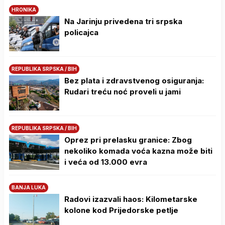
HRONIKA
Na Јarinju privedena tri srpska
policajca
REPUBLIKA SRPSKA / BIH
Bez plata i zdravstvenog osiguranja:
Rudari treću noć proveli u jami
REPUBLIKA SRPSKA / BIH
Oprez pri prelasku granice: Zbog
nekoliko komada voća kazna može biti
i veća od 13.000 evra
BANJA LUKA
Radovi izazvali haos: Kilometarske
kolone kod Prijedorske petlje