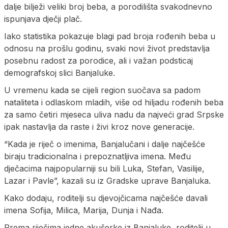
dalje bilježi veliki broj beba, a porodilišta svakodnevno
ispunjava dječji plač.
Iako statistika pokazuje blagi pad broja rođenih beba u
odnosu na prošlu godinu, svaki novi život predstavlja
posebnu radost za porodice, ali i važan podsticaj
demografskoj slici Banjaluke.
U vremenu kada se cijeli region suočava sa padom
nataliteta i odlaskom mladih, više od hiljadu rođenih beba
za samo četiri mjeseca uliva nadu da najveći grad Srpske
ipak nastavlja da raste i živi kroz nove generacije.
“Kada je riječ o imenima, Banjalučani i dalje najčešće
biraju tradicionalna i prepoznatljiva imena. Među
dječacima najpopularniji su bili Luka, Stefan, Vasilije,
Lazar i Pavle”, kazali su iz Gradske uprave Banjaluka.
Kako dodaju, roditelji su djevojčicama najčešće davali
imena Sofija, Milica, Marija, Dunja i Nađa.
Prema riječima jedne akušerke iz Banjaluke, roditelji u