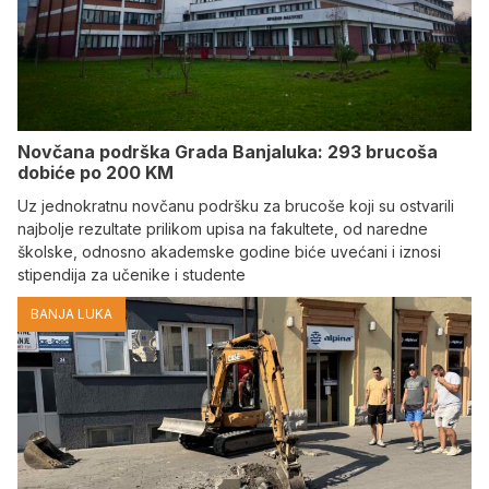
Novčana podrška Grada Banjaluka: 293 brucoša
dobiće po 200 KM
Uz jednokratnu novčanu podršku za brucoše koji su ostvarili
najbolje rezultate prilikom upisa na fakultete, od naredne
školske, odnosno akademske godine biće uvećani i iznosi
stipendija za učenike i studente
BANJA LUKA