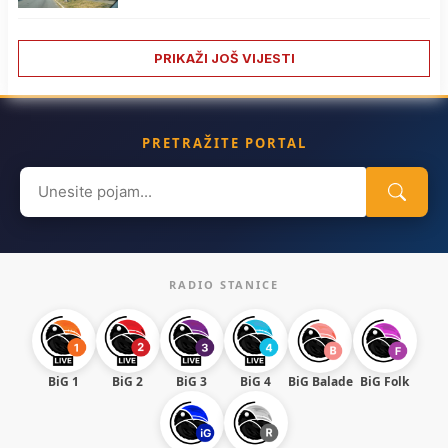
PRIKAŽI JOŠ VIJESTI
PRETRAŽITE PORTAL
Search
for:
RADIO STANICE
BiG 1
BiG 2
BiG 3
BiG 4
BiG Balade
BiG Folk