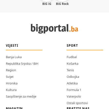
BiG iG
BiG Rock
VIJESTI
SPORT
Banja Luka
Fudbal
Republika Srpska / BiH
Košarka
Region
Tenis
Svijet
Odbojka
Hronika
Atletika
Kultura
Formula 1
Saopštenje za medije
Vaterpolo
Ostali sportovi
MAGAZIN
PRATITE NAS