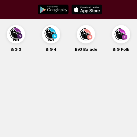
Skip
to
content
BiG 3
BiG 4
BiG Balade
BiG Folk