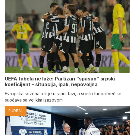
UEFA tabela ne laže: Partizan “spasao” srpski
koeficijent – situacija, ipak, nepovoljna
Evropska sezona tek je u ranoj fazi, a srpski fudbal već se
suočava sa velikim izazovom
FUDBAL