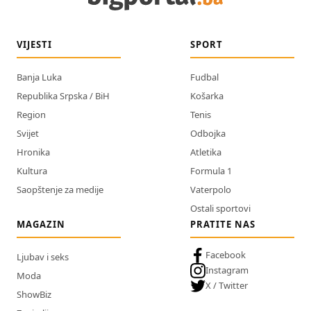
VIJESTI
SPORT
Banja Luka
Fudbal
Republika Srpska / BiH
Košarka
Region
Tenis
Svijet
Odbojka
Hronika
Atletika
Kultura
Formula 1
Saopštenje za medije
Vaterpolo
Ostali sportovi
MAGAZIN
PRATITE NAS
Facebook
Ljubav i seks
Instagram
Moda
X / Twitter
ShowBiz