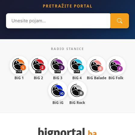
PRETRAŽITE PORTAL
Search
for:
RADIO STANICE
BiG 1
BiG 2
BiG 3
BiG 4
BiG Balade
BiG Folk
BiG iG
BiG Rock