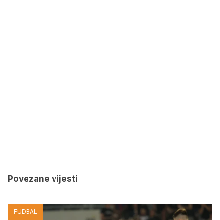
Povezane vijesti
FUDBAL