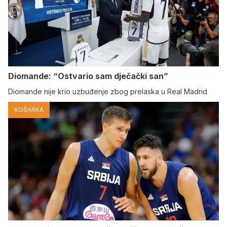
Diomande: “Ostvario sam dječački san”
Diomande nije krio uzbuđenje zbog prelaska u Real Madrid
KOŠARKA