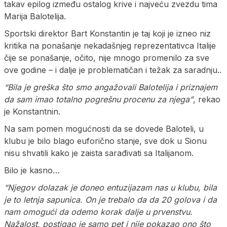
takav epilog između ostalog krive i najveću zvezdu tima
Marija Balotelija.
Sportski direktor Bart Konstantin je taj koji je izneo niz
kritika na ponašanje nekadašnjeg reprezentativca Italije
čije se ponašanje, očito, nije mnogo promenilo za sve
ove godine – i dalje je problematičan i težak za saradnju..
“Bila je greška što smo angažovali Balotelija i priznajem
da sam imao totalno pogrešnu procenu za njega”
, rekao
je Konstantnin.
Na sam pomen mogućnosti da se dovede Baloteli, u
klubu je bilo blago euforično stanje, sve dok u Sionu
nisu shvatili kako je zaista sarađivati sa Italijanom.
Bilo je kasno…
“Njegov dolazak je doneo entuzijazam nas u klubu, bila
je to letnja sapunica. On je trebalo da da 20 golova i da
nam omogući da odemo korak dalje u prvenstvu.
Nažalost, postigao je samo pet i nije pokazao ono što