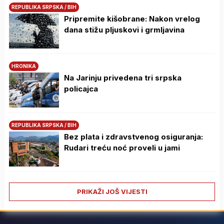
REPUBLIKA SRPSKA / BIH
Pripremite kišobrane: Nakon vrelog
dana stižu pljuskovi i grmljavina
HRONIKA
Na Јarinju privedena tri srpska
policajca
REPUBLIKA SRPSKA / BIH
Bez plata i zdravstvenog osiguranja:
Rudari treću noć proveli u jami
PRIKAŽI JOŠ VIJESTI