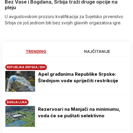
Bez Vase i Bogdana, Srbija traži druge opcije na
pleju
U avgustovskom prozoru kvalifikacija za Svjetsko prvenstvo
Srbija će još jednom biti bez svojih glavnih orgaizatora igre.
TRENDING
NAJČITANIJE
REPUBLIKA SRPSKA / BIH
Apel građanima Republike Srpske:
Štednjom vode spriječiti restrikcije
BANJA LUKA
Rezervoari na Manjači na minimumu,
voda će se puštati selektivno