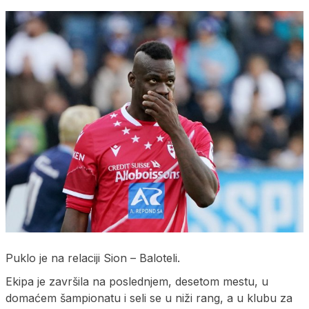
Puklo je na relaciji Sion – Baloteli.
Ekipa je završila na poslednjem, desetom mestu, u
domaćem šampionatu i seli se u niži rang, a u klubu za