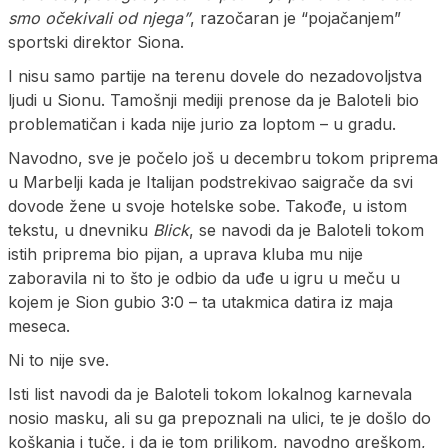
smo očekivali od njega”
, razočaran je “pojačanjem”
sportski direktor Siona.
I nisu samo partije na terenu dovele do nezadovoljstva
ljudi u Sionu. Tamošnji mediji prenose da je Baloteli bio
problematičan i kada nije jurio za loptom – u gradu.
Navodno, sve je počelo još u decembru tokom priprema
u Marbelji kada je Italijan podstrekivao saigrače da svi
dovode žene u svoje hotelske sobe. Takođe, u istom
tekstu, u dnevniku
Blick
, se navodi da je Baloteli tokom
istih priprema bio pijan, a uprava kluba mu nije
zaboravila ni to što je odbio da uđe u igru u meču u
kojem je Sion gubio 3:0 – ta utakmica datira iz maja
meseca.
Ni to nije sve.
Isti list navodi da je Baloteli tokom lokalnog karnevala
nosio masku, ali su ga prepoznali na ulici, te je došlo do
koškanja i tuče, i da je tom prilikom, navodno greškom,