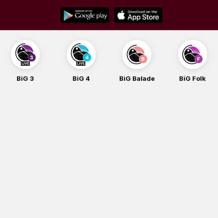
Skip
to
content
BiG 3
BiG 4
BiG Balade
BiG Folk