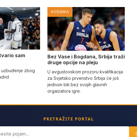
KOŠARKA
tvario sam
Bez Vase i Bogdana, Srbija traži
druge opcije na pleju
o uzbuđenje zbog
U avgustovskom prozoru kvalifikacija
adrid
za Svjetsko prvenstvo Srbija će još
jednom biti bez svojih glavnih
orgaizatora igre.
PRETRAŽITE PORTAL
ch