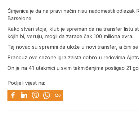
Činjenica je da na pravi način nisu nadomestili odlazak
Barselone.
Kako stvari stoje, klub je spreman da na transfer listu 
kojih bi, veruju, mogli da zarade čak 100 miliona evra.
Taj novac su spremni da ulože u novi transfer, a čini s
Francuz ove sezone igra zaista dobro u redovima Ajntra
On je na 41 utakmici u svim takmičenjima postigao 21 g
Podijeli vijest na: