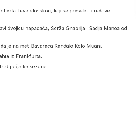
 Roberta Levandovskog, koji se preselio u redove
stavi dvojicu napadača, Serža Gnabrija i Sadija Manea od
e da je na meti Bavaraca Randalo Kolo Muani.
hta iz Frankfurta.
ol od početka sezone.