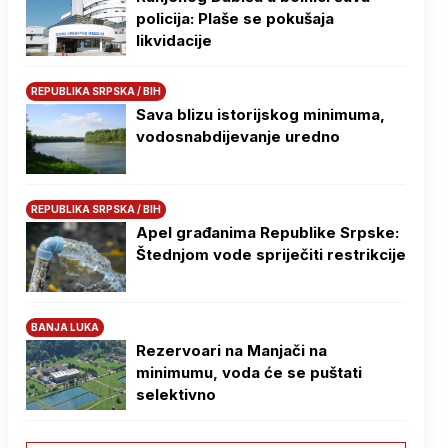
policija: Plaše se pokušaja
likvidacije
REPUBLIKA SRPSKA / BIH
Sava blizu istorijskog minimuma,
vodosnabdijevanje uredno
REPUBLIKA SRPSKA / BIH
Apel građanima Republike Srpske:
Štednjom vode spriječiti restrikcije
BANJA LUKA
Rezervoari na Manjači na
minimumu, voda će se puštati
selektivno