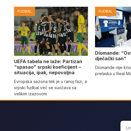
FUDBAL
FUDBAL
Diomande: “Os
dječački san”
UEFA tabela ne laže: Partizan
“spasao” srpski koeficijent –
Diomande nije kri
situacija, ipak, nepovoljna
prelaska u Real M
Evropska sezona tek je u ranoj fazi, a
srpski fudbal već se suočava sa
velikim izazovom
Sear
for: