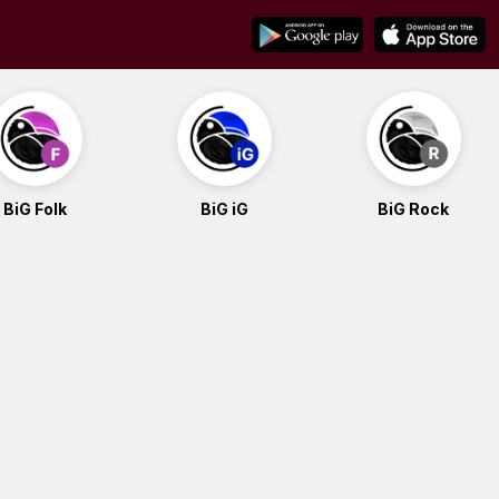
BiG Folk
BiG iG
BiG Rock