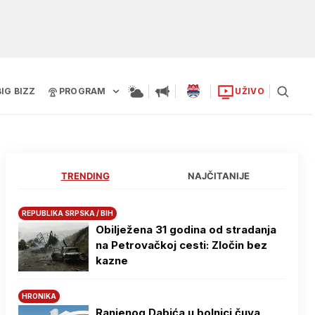
BIG BIZZ
PROGRAM
UŽIVO
TRENDING
NAJČITANIJE
REPUBLIKA SRPSKA / BIH
Obilježena 31 godina od stradanja
na Petrovačkoj cesti: Zločin bez
kazne
HRONIKA
Ranjenog Dabića u bolnici čuva