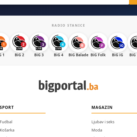
RADIO STANICE
G 1
BiG 2
BiG 3
BiG 4
BiG Balade
BiG Folk
BiG iG
BiG
SPORT
MAGAZIN
Fudbal
Ljubav i seks
Košarka
Moda