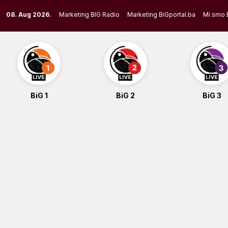
Skip
08. Aug 2026.
Marketing BIG Radio
Marketing BiGportal.ba
Mi smo 
to
content
BiG 1
BiG 2
BiG 3