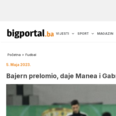
VIJESTI
SPORT
MAGAZIN
Početna
»
Fudbal
5. Maja 2023.
Bajern prelomio, daje Manea i Ga