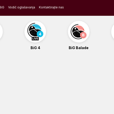
BiG
Vodič oglašavanja
Kontaktirajte nas
BiG 4
BiG Balade