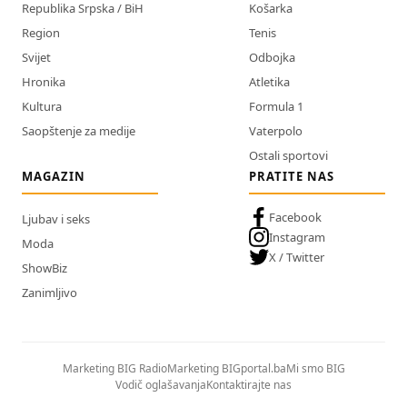
Republika Srpska / BiH
Košarka
Region
Tenis
Svijet
Odbojka
Hronika
Atletika
Kultura
Formula 1
Saopštenje za medije
Vaterpolo
Ostali sportovi
MAGAZIN
PRATITE NAS
Facebook
Ljubav i seks
Instagram
Moda
X / Twitter
ShowBiz
Zanimljivo
Marketing BIG Radio
Marketing BIGportal.ba
Mi smo BIG
Vodič oglašavanja
Kontaktirajte nas