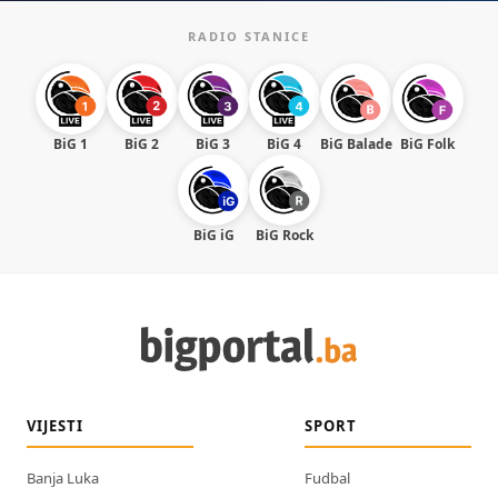
RADIO STANICE
BiG 1
BiG 2
BiG 3
BiG 4
BiG Balade
BiG Folk
BiG iG
BiG Rock
VIJESTI
SPORT
Banja Luka
Fudbal