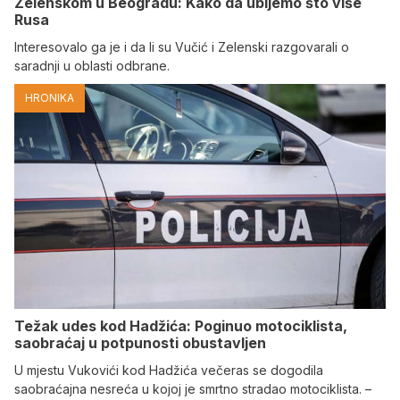
Zelenskom u Beogradu: Kako da ubijemo što više
Rusa
Interesovalo ga je i da li su Vučić i Zelenski razgovarali o
saradnji u oblasti odbrane.
HRONIKA
Težak udes kod Hadžića: Poginuo motociklista,
saobraćaj u potpunosti obustavljen
U mjestu Vukovići kod Hadžića večeras se dogodila
saobraćajna nesreća u kojoj je smrtno stradao motociklista. –