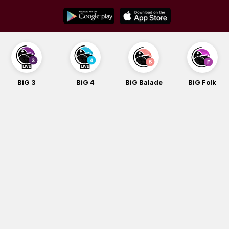
Skip
to
content
BiG 3
BiG 4
BiG Balade
BiG Folk