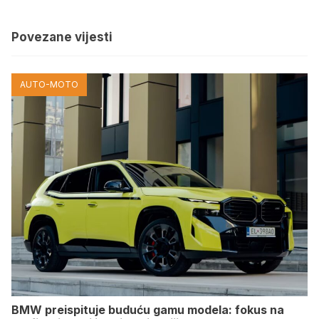
Povezane vijesti
AUTO-MOTO
BMW preispituje buduću gamu modela: fokus na