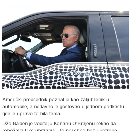
Američki predsednik poznat je kao zaljubljenik u
automobile, a nedavno je gostovao u jednom podkastu
gde je upravo to bila tema.
Džo Bajden je voditelju Konanu O'Brajenu rekao da
“obožava trke ubrzanja, i to posebno bez upotrebe