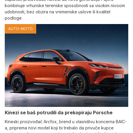
kombinuje vrhunske terenske sposobnosti sa visokim nivoom
udobnosti, bez obzira na vremenske uslove ili kvalitet
podloge
AUTO-MOTO
Kinezi se baš potrudili da prekopiraju Porsche
Kineski proizvođač Arcfox, brend u vlasništvu koncerna BAIC-
a, priprema novi model koji bi trebalo da privuče kupce