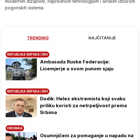
modernim dizajnom, naprednom tehnologijom i širokim izborom
pogonskih sistema
TRENDING
NAJČITANIJE
REPUBLIKA SRPSKA / BIH
Ambasada Ruske Federacije:
Licemjerje u svom punom sjaju
REPUBLIKA SRPSKA / BIH
Dodik: Helez ekstremista koji svaku
priliku koristi za netrpeljivost prema
Srbima
HRONIKA
Osumnjičeni za pomaganje u napadu na