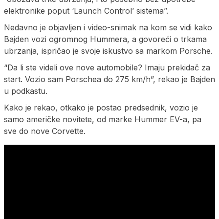
elektronike poput ‘Launch Control’ sistema”.
Nedavno je objavljen i video-snimak na kom se vidi kako
Bajden vozi ogromnog Hummera, a govoreći o trkama
ubrzanja, ispričao je svoje iskustvo sa markom Porsche.
“Da li ste videli ove nove automobile? Imaju prekidač za
start. Vozio sam Porschea do 275 km/h”, rekao je Bajden
u podkastu.
Kako je rekao, otkako je postao predsednik, vozio je
samo američke novitete, od marke Hummer EV-a, pa
sve do nove Corvette.