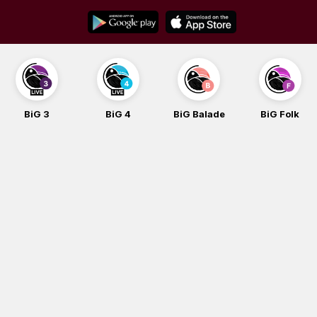
Skip
to
content
BiG 4
BiG Balade
BiG Folk
BiG iG