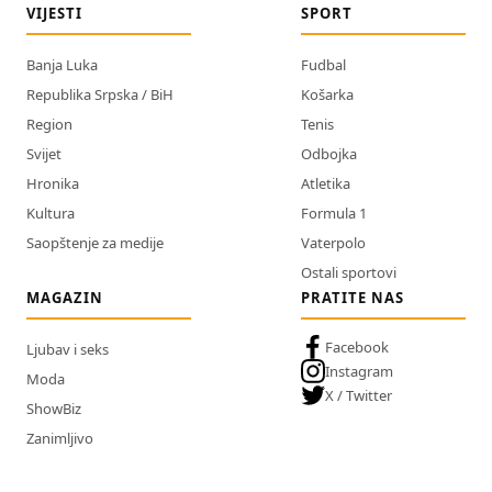
VIJESTI
SPORT
Banja Luka
Fudbal
Republika Srpska / BiH
Košarka
Region
Tenis
Svijet
Odbojka
Hronika
Atletika
Kultura
Formula 1
Saopštenje za medije
Vaterpolo
Ostali sportovi
MAGAZIN
PRATITE NAS
Facebook
Ljubav i seks
Instagram
Moda
X / Twitter
ShowBiz
Zanimljivo