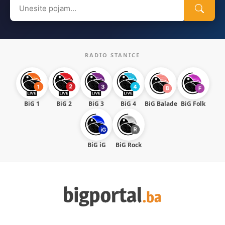
Search
for:
RADIO STANICE
BiG 1
BiG 2
BiG 3
BiG 4
BiG Balade
BiG Folk
BiG iG
BiG Rock