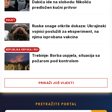
Dabića ide na slobodu: Nikoliću
predložen kućni pritvor
SVIJET
Ruske snage otkrile dokaze: Ukrajinski
vojnici poslužili za eksperiment, na
njima isprobana vakcina
REPUBLIKA SRPSKA / BIH
Trebinje: Borba uspjela, situacija sa
požarom pod kontrolom
PRIKAŽI JOŠ VIJESTI
PRETRAŽITE PORTAL