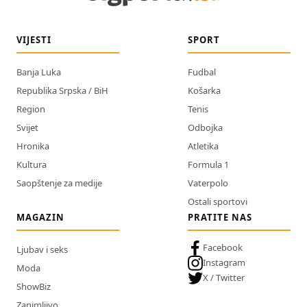
VIJESTI
SPORT
Banja Luka
Fudbal
Republika Srpska / BiH
Košarka
Region
Tenis
Svijet
Odbojka
Hronika
Atletika
Kultura
Formula 1
Saopštenje za medije
Vaterpolo
Ostali sportovi
MAGAZIN
PRATITE NAS
Facebook
Ljubav i seks
Instagram
Moda
X / Twitter
ShowBiz
Zanimljivo