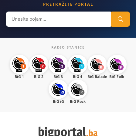
PRETRAŽITE PORTAL
Search
for:
RADIO STANICE
BiG 1
BiG 2
BiG 3
BiG 4
BiG Balade
BiG Folk
BiG iG
BiG Rock