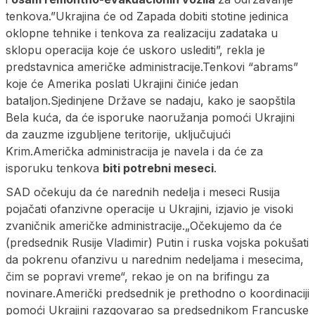
tenkova.”Ukrajina će od Zapada dobiti stotine jedinica
oklopne tehnike i tenkova za realizaciju zadataka u
sklopu operacija koje će uskoro uslediti”, rekla je
predstavnica američke administracije.Tenkovi “abrams”
koje će Amerika poslati Ukrajini činiće jedan
bataljon.Sjedinjene Države se nadaju, kako je saopštila
Bela kuća, da će isporuke naoružanja pomoći Ukrajini
da zauzme izgubljene teritorije, uključujući
Krim.Američka administracija je navela i da će za
isporuku tenkova
biti potrebni meseci
.
SAD očekuju da će narednih nedelja i meseci Rusija
pojačati ofanzivne operacije u Ukrajini, izjavio je visoki
zvaničnik američke administracije.„Očekujemo da će
(predsednik Rusije Vladimir) Putin i ruska vojska pokušati
da pokrenu ofanzivu u narednim nedeljama i mesecima,
čim se popravi vreme“, rekao je on na brifingu za
novinare.
Američki predsednik je prethodno o koordinaciji
pomoći Ukrajini razgovarao sa predsednikom Francuske