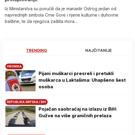
Iz Ministarstva su poručili da je manastir Ostrog jedan od
najvrednijih simbola Crne Gore i njene kulturne i duhovne
baštine, te da njegova zaštita mora…
TRENDING
NAJČITANIJE
HRONIKA
Pijani muškarci presreli i pretukli
muškarca u Laktašima: Uhapšeno šest
osoba
REPUBLIKA SRPSKA / BIH
Pojačan saobraćaj na izlazu iz BiH:
Gužve na više graničnih prelaza