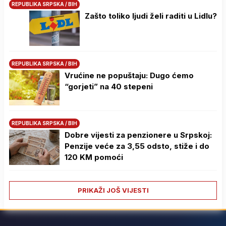
REPUBLIKA SRPSKA / BIH
Zašto toliko ljudi želi raditi u Lidlu?
REPUBLIKA SRPSKA / BIH
Vrućine ne popuštaju: Dugo ćemo
“gorjeti” na 40 stepeni
REPUBLIKA SRPSKA / BIH
Dobre vijesti za penzionere u Srpskoj:
Penzije veće za 3,55 odsto, stiže i do
120 KM pomoći
PRIKAŽI JOŠ VIJESTI