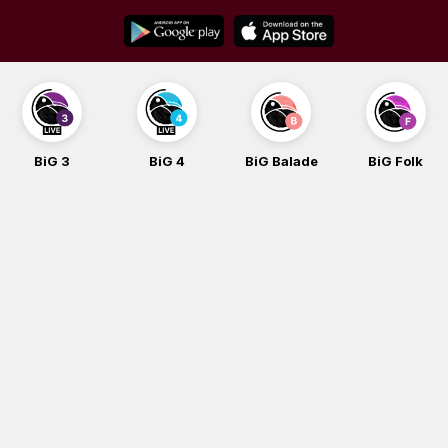
Skip
to
content
BiG 3
BiG 4
BiG Balade
BiG Folk