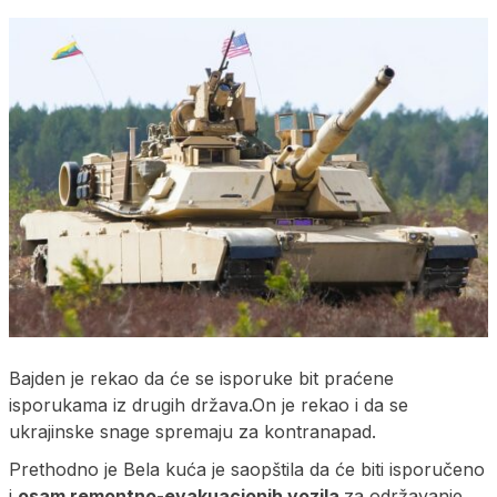
Bajden je rekao da će se isporuke bit praćene
isporukama iz drugih država.On je rekao i da se
ukrajinske snage spremaju za kontranapad.
Prethodno je Bela kuća je saopštila da će biti isporučeno
i
osam remontno-evakuacionih vozila
za održavanje