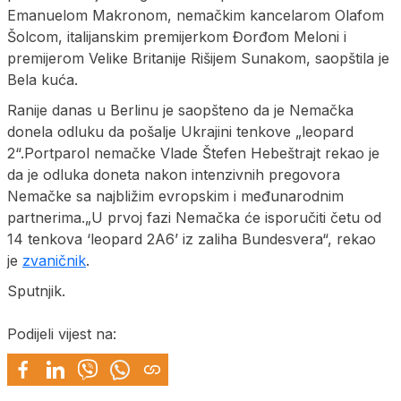
Emanuelom Makronom, nemačkim kancelarom Olafom
Šolcom, italijanskim premijerkom Đorđom Meloni i
premijerom Velike Britanije Rišijem Sunakom, saopštila je
Bela kuća.
Ranije danas u Berlinu je saopšteno da je Nemačka
donela odluku da pošalje Ukrajini tenkove „leopard
2“.Portparol nemačke Vlade Štefen Hebeštrajt rekao je
da je odluka doneta nakon intenzivnih pregovora
Nemačke sa najbližim evropskim i međunarodnim
partnerima.„U prvoj fazi Nemačka će isporučiti četu od
14 tenkova ‘leopard 2A6’ iz zaliha Bundesvera“, rekao
je
zvaničnik
.
Sputnjik.
Podijeli vijest na: