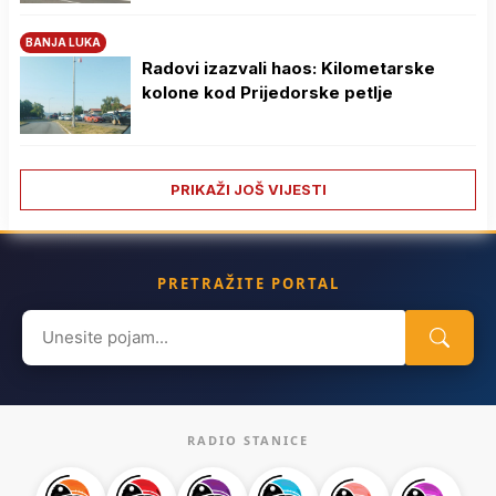
BANJA LUKA
Radovi izazvali haos: Kilometarske
kolone kod Prijedorske petlje
PRIKAŽI JOŠ VIJESTI
PRETRAŽITE PORTAL
Search
for:
RADIO STANICE