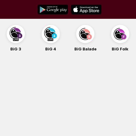
Skip
to
content
BiG 4
BiG Balade
BiG Folk
BiG iG