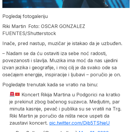
Pogledaj fotogaleriju
Riki Martin Foto: OSCAR GONZALEZ
FUENTES/Shutterstock
Inače, pred nastup, muzičar je istakao da je uzbuđen.
– Nadam se da ću ostaviti iza sebe noć radosti,
povezanosti i slavlja. Muzika ima moć da nas ujedini
izvan jezika i geografije, i moj cilj je da svako ode sa
osećajem energije, inspiracije i ljubavi – poručio je on.
Pogledajte trenutak kada se vratio na binu:
Koncert Rikija Martina u Podgorici na kratko
je prekinut zbog bačenog suzavca. Medjutim, par
minuta kasnije, pevač i publika su se vratili na Trg.
Riki Martin je poručio da ništa nece uspeti da
zaustavi koncert.
pic.twitter.com/Djb5TShieU