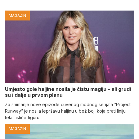
MAGAZIN
Umjesto gole haljine nosila je čistu magiju – ali grudi
su i dalje u prvom planu
Za snimanje nove epizode čuvenog modnog serijala “Project
Runway” je nosila lepršavu haljinu u bež boji koja prati liniju
tela i ističe figuru
MAGAZIN