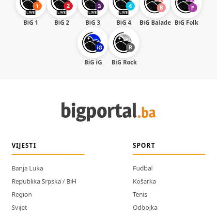
BiG 1
BiG 2
BiG 3
BiG 4
BiG Balade
BiG Folk
BiG iG
BiG Rock
VIJESTI
SPORT
Banja Luka
Fudbal
Republika Srpska / BiH
Košarka
Region
Tenis
Svijet
Odbojka