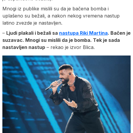
Mnogi iz publike mislili su da je bačena bomba i
uplašeno su bežali, a nakon nekog vremena nastup
latino zvezde je nastavljen.
–
Ljudi plakali i bežali sa
nastupa Riki Martina
. Bačen je
suzavac. Mnogi su mislili da je bomba. Tek je sada
nastavljen nastup
– rekao je izvor Blica.