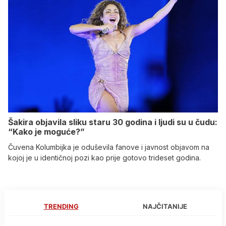
Šakira objavila sliku staru 30 godina i ljudi su u čudu:
“Kako je moguće?”
Čuvena Kolumbijka je oduševila fanove i javnost objavom na
kojoj je u identičnoj pozi kao prije gotovo trideset godina.
TRENDING
NAJČITANIJE