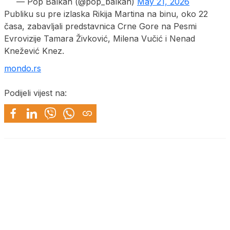
— Pop Balkan (@pop_balkan)
May 21, 2026
Publiku su pre izlaska Rikija Martina na binu, oko 22
časa, zabavljali predstavnica Crne Gore na Pesmi
Evrovizije Tamara Živković, Milena Vučić i Nenad
Knežević Knez.
mondo.rs
Podijeli vijest na: