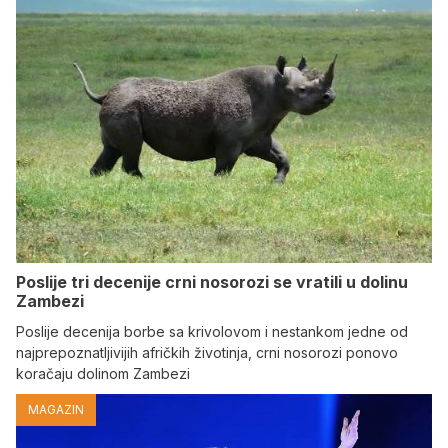
Poslije tri decenije crni nosorozi se vratili u dolinu
Zambezi
Poslije decenija borbe sa krivolovom i nestankom jedne od
najprepoznatljivijih afričkih životinja, crni nosorozi ponovo
koračaju dolinom Zambezi
MAGAZIN