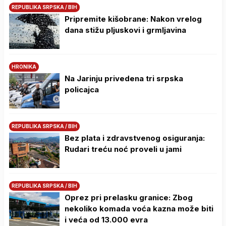
REPUBLIKA SRPSKA / BIH
Pripremite kišobrane: Nakon vrelog
dana stižu pljuskovi i grmljavina
HRONIKA
Na Јarinju privedena tri srpska
policajca
REPUBLIKA SRPSKA / BIH
Bez plata i zdravstvenog osiguranja:
Rudari treću noć proveli u jami
REPUBLIKA SRPSKA / BIH
Oprez pri prelasku granice: Zbog
nekoliko komada voća kazna može biti
i veća od 13.000 evra