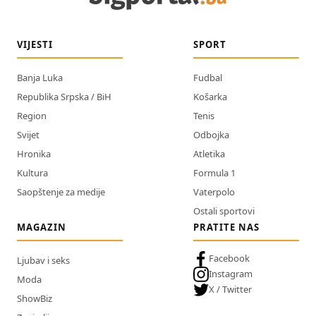
VIJESTI
SPORT
Banja Luka
Fudbal
Republika Srpska / BiH
Košarka
Region
Tenis
Svijet
Odbojka
Hronika
Atletika
Kultura
Formula 1
Saopštenje za medije
Vaterpolo
Ostali sportovi
MAGAZIN
PRATITE NAS
Facebook
Ljubav i seks
Instagram
Moda
X / Twitter
ShowBiz