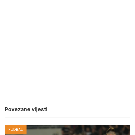
Povezane vijesti
FUDBAL