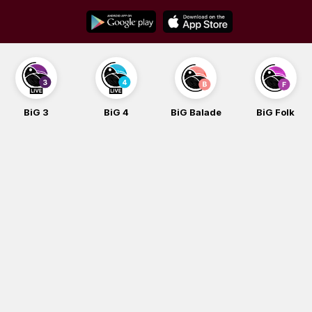
Skip
to
content
BiG 4
BiG Balade
BiG Folk
BiG iG