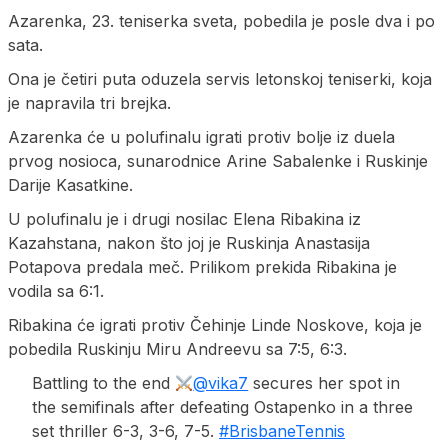
Azarenka, 23. teniserka sveta, pobedila je posle dva i po
sata.
Ona je četiri puta oduzela servis letonskoj teniserki, koja
je napravila tri brejka.
Azarenka će u polufinalu igrati protiv bolje iz duela
prvog nosioca, sunarodnice Arine Sabalenke i Ruskinje
Darije Kasatkine.
U polufinalu je i drugi nosilac Elena Ribakina iz
Kazahstana, nakon što joj je Ruskinja Anastasija
Potapova predala meč. Prilikom prekida Ribakina je
vodila sa 6:1.
Ribakina će igrati protiv Čehinje Linde Noskove, koja je
pobedila Ruskinju Miru Andreevu sa 7:5, 6:3.
Battling to the end
@vika7
secures her spot in
the semifinals after defeating Ostapenko in a three
set thriller 6-3, 3-6, 7-5.
#BrisbaneTennis