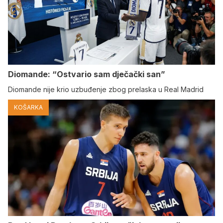
Diomande: “Ostvario sam dječački san”
Diomande nije krio uzbuđenje zbog prelaska u Real Madrid
KOŠARKA