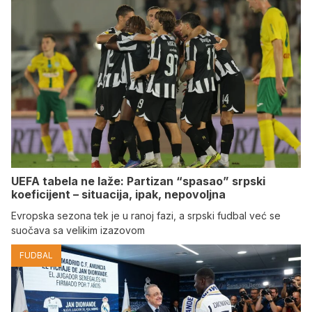
UEFA tabela ne laže: Partizan “spasao” srpski
koeficijent – situacija, ipak, nepovoljna
Evropska sezona tek je u ranoj fazi, a srpski fudbal već se
suočava sa velikim izazovom
FUDBAL