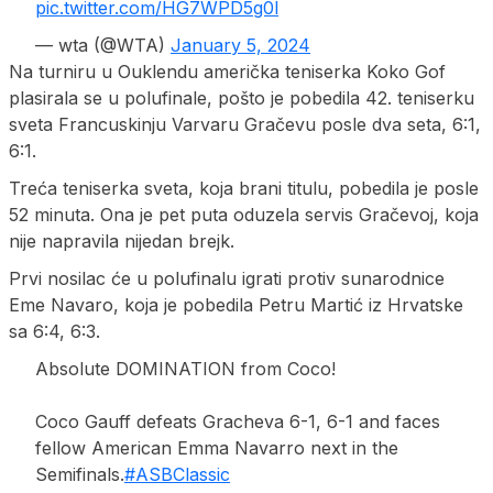
pic.twitter.com/HG7WPD5g0l
— wta (@WTA)
January 5, 2024
Na turniru u Ouklendu američka teniserka Koko Gof
plasirala se u polufinale, pošto je pobedila 42. teniserku
sveta Francuskinju Varvaru Gračevu posle dva seta, 6:1,
6:1.
Treća teniserka sveta, koja brani titulu, pobedila je posle
52 minuta. Ona je pet puta oduzela servis Gračevoj, koja
nije napravila nijedan brejk.
Prvi nosilac će u polufinalu igrati protiv sunarodnice
Eme Navaro, koja je pobedila Petru Martić iz Hrvatske
sa 6:4, 6:3.
Absolute DOMINATION from Coco!
Coco Gauff defeats Gracheva 6-1, 6-1 and faces
fellow American Emma Navarro next in the
Semifinals.
#ASBClassic