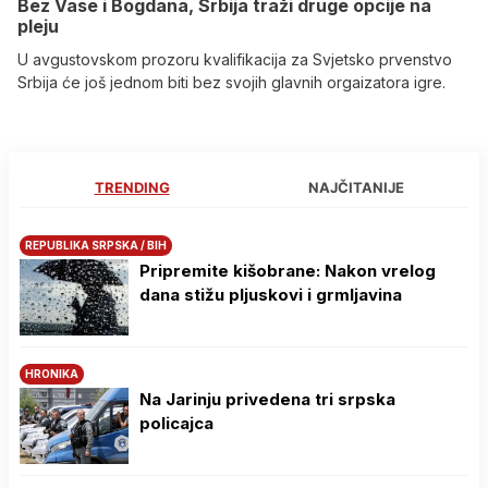
Bez Vase i Bogdana, Srbija traži druge opcije na
pleju
U avgustovskom prozoru kvalifikacija za Svjetsko prvenstvo
Srbija će još jednom biti bez svojih glavnih orgaizatora igre.
TRENDING
NAJČITANIJE
REPUBLIKA SRPSKA / BIH
Pripremite kišobrane: Nakon vrelog
dana stižu pljuskovi i grmljavina
HRONIKA
Na Јarinju privedena tri srpska
policajca