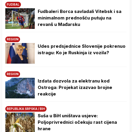
FUDBAL
Fudbaleri Borca savladali Vitebsk i sa
minimalnom prednošću putuju na
revanš u Mađarsku
REGION
Udes predsjednice Slovenije pokrenuo
istragu: Ko je Ruskinja iz vozila?
REGION
Izdata dozvola za elektranu kod
Ostroga: Projekat izazvao brojne
reakcije
REPUBLIKA SRPSKA / BIH
Suša u BiH uništava usjeve:
Poljoprivrednici očekuju rast cijena
hrane