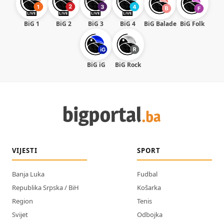
BiG 1
BiG 2
BiG 3
BiG 4
BiG Balade
BiG Folk
BiG iG
BiG Rock
VIJESTI
SPORT
Banja Luka
Fudbal
Republika Srpska / BiH
Košarka
Region
Tenis
Svijet
Odbojka