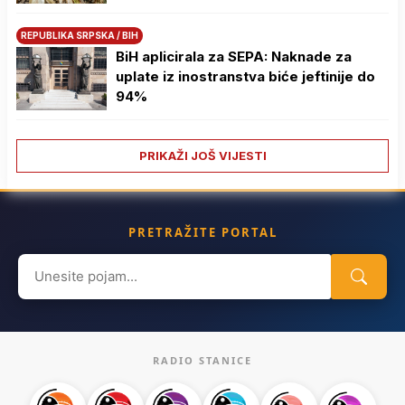
REPUBLIKA SRPSKA / BIH
BiH aplicirala za SEPA: Naknade za
uplate iz inostranstva biće jeftinije do
94%
PRIKAŽI JOŠ VIJESTI
PRETRAŽITE PORTAL
Search
for:
RADIO STANICE