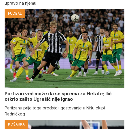
upravo na njemu
FUDBAL
Partizan već može da se sprema za Hetafe; Ilić
otkrio zašto Ugrešić nije igrao
Partizanu prije toga predstoji gostovanje u Nišu ekipi
Radničkog
KOŠARKA