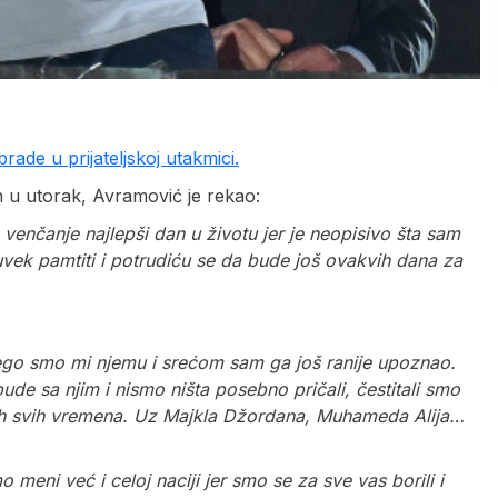
ade u prijateljskoj utakmici.
 u utorak, Avramović je rekao:
z venčanje najlepši dan u životu jer je neopisivo šta sam
uvek pamtiti i potrudiću se da bude još ovakvih dana za
ego smo mi njemu i srećom sam ga još ranije upoznao.
ude sa njim i nismo ništa posebno pričali, čestitali smo
jih svih vremena. Uz Majkla Džordana, Muhameda Alija…
 meni već i celoj naciji jer smo se za sve vas borili i