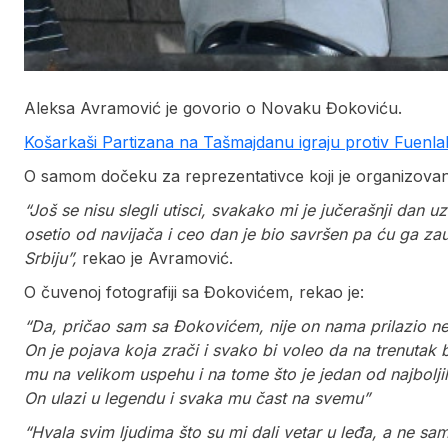
Aleksa Avramović je govorio o Novaku Đokoviću.
Košarkaši Partizana na Tašmajdanu igraju protiv Fuenlabr
O samom dočeku za reprezentativce koji je organizovan
“Još se nisu slegli utisci, svakako mi je jučerašnji dan u
osetio od navijača i ceo dan je bio savršen pa ću ga za
Srbiju”,
rekao je Avramović.
O čuvenoj fotografiji sa Đokovićem, rekao je:
“Da, pričao sam sa Đokovićem, nije on nama prilazio n
On je pojava koja zrači i svako bi voleo da na trenutak b
mu na velikom uspehu i na tome što je jedan od najbol
On ulazi u legendu i svaka mu čast na svemu”
“Hvala svim ljudima što su mi dali vetar u leđa, a ne samo