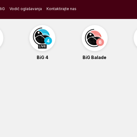
BiG
Vodič oglašavanja
Kontaktirajte nas
BiG 4
BiG Balade